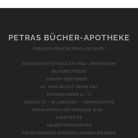
PETRAS BÜCHER-APOTHEKE
… heilsame Geschichten und mehr …
DATENSCHUTZ-ERKLÄRUNG/ IMPRESSUM
BLOGBEITRÄGE
COVER-GESTÖBER –
JA, WER BLOGT DENN DA?
REZENSIONEN A – Z
GEDICHTE – BILDBÄNDE – VERMISCHTES
WENN PETRA UNTERWEGS WAR …
STARTSEITE
SELBSTVERFASSTES
PRIVATSPHÄRE-EINSTELLUNGEN ÄNDERN