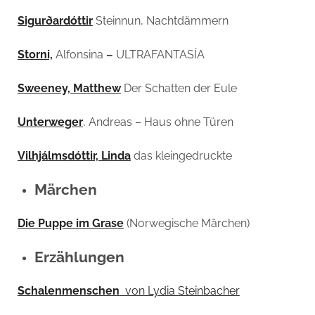
Sigurðardóttir
Steinnun, Nachtdämmern
Storni,
Alfonsina
–
ULTRAFANTASÍA
Sweeney, Matthew
Der Schatten der Eule
Unterweger
, Andreas – Haus ohne Türen
Vilhjálmsdóttir, Linda
das kleingedruckte
Märchen
Die Puppe im Grase
(Norwegische Märchen)
Erzählungen
Schalenmenschen
von Lydia Steinbacher