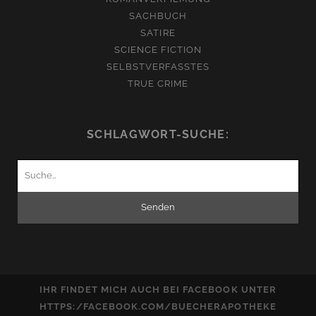
SACHBUCH
SATIRE
SCIENCE FICTION
SELBSTVERFASSTES
TRUE CRIME
SCHLAGWORT-SUCHE:
Suchen
nach:
IHR FINDET MICH AUCH BEI FACEBOOK UNTER
HTTPS:/FACEBOOK.COM/BUECHERAPOTHEKE