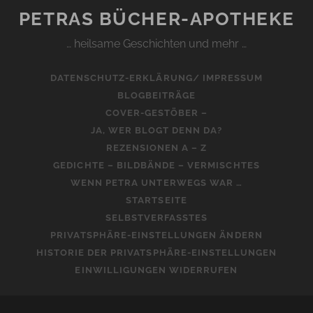
PETRAS BÜCHER-APOTHEKE
… heilsame Geschichten und mehr …
DATENSCHUTZ-ERKLÄRUNG/ IMPRESSUM
BLOGBEITRÄGE
COVER-GESTÖBER –
JA, WER BLOGT DENN DA?
REZENSIONEN A – Z
GEDICHTE – BILDBÄNDE – VERMISCHTES
WENN PETRA UNTERWEGS WAR …
STARTSEITE
SELBSTVERFASSTES
PRIVATSPHÄRE-EINSTELLUNGEN ÄNDERN
HISTORIE DER PRIVATSPHÄRE-EINSTELLUNGEN
EINWILLIGUNGEN WIDERRUFEN