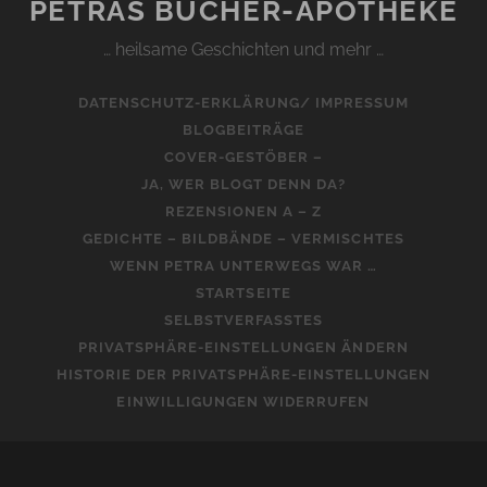
PETRAS BÜCHER-APOTHEKE
… heilsame Geschichten und mehr …
DATENSCHUTZ-ERKLÄRUNG/ IMPRESSUM
BLOGBEITRÄGE
COVER-GESTÖBER –
JA, WER BLOGT DENN DA?
REZENSIONEN A – Z
GEDICHTE – BILDBÄNDE – VERMISCHTES
WENN PETRA UNTERWEGS WAR …
STARTSEITE
SELBSTVERFASSTES
PRIVATSPHÄRE-EINSTELLUNGEN ÄNDERN
HISTORIE DER PRIVATSPHÄRE-EINSTELLUNGEN
EINWILLIGUNGEN WIDERRUFEN