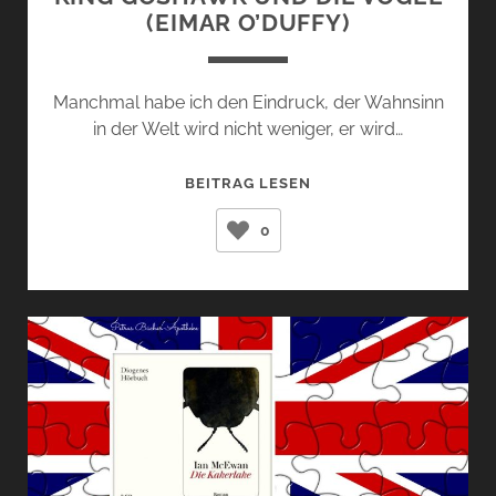
(EIMAR O’DUFFY)
Manchmal habe ich den Eindruck, der Wahnsinn
in der Welt wird nicht weniger, er wird…
KING
BEITRAG LESEN
GOSHAWK
0
UND
DIE
VÖGEL
(EIMAR
O’DUFFY)