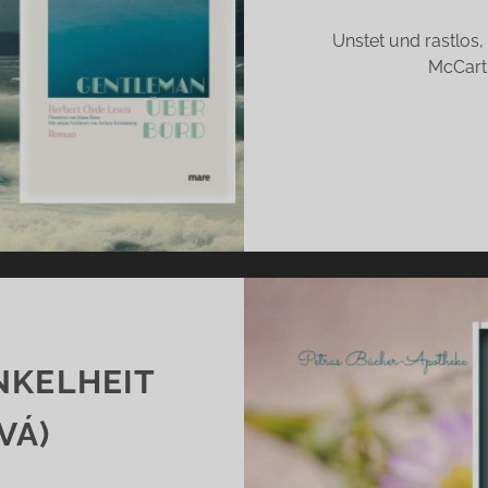
Unstet und rastlos, 
McCarth
NKELHEIT
VÁ)