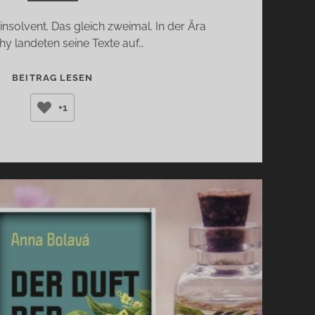
insolvent. Das gleich zweimal. In der Ära
y landeten seine Texte auf…
GENTLEMAN
BEITRAG LESEN
ÜBER
+1
BORD
(HERBERT
CLYDE
LEWIS)