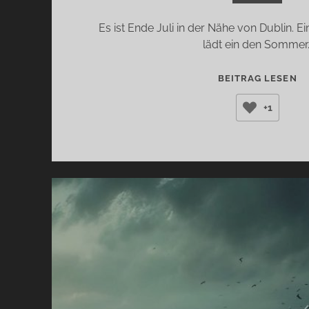
Es ist Ende Juli in der Nähe von Dublin. 
lädt ein den Sommer
RE
BEITRAG LESEN
SP
+1
(C
KE