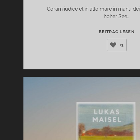
Coram iudice et in alto mare in manu dei
hoher See…
Ü
BEITRAG LESEN
DI
+1
SE
(M
N