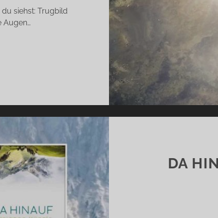
du siehst: Trugbild
ne Augen…
E
EHNTE
USE
ALEXANDER
ECHMANN)
DA HI