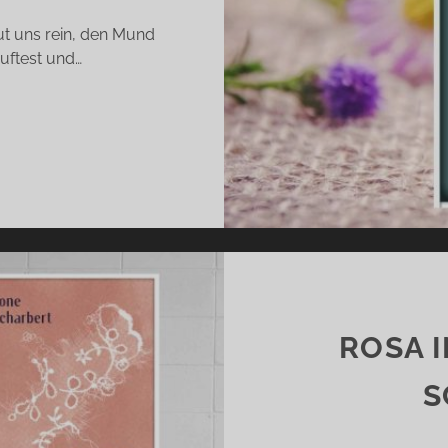
t uns rein, den Mund
uftest und…
ER
UFT
ER
UNKELHEIT
ANNA
LAVÁ)
ROSA 
S