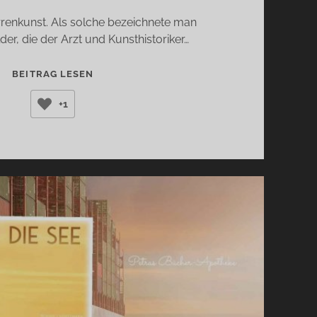
Irrenkunst. Als solche bezeichnete man
lder, die der Arzt und Kunsthistoriker…
ROSA
BEITRAG LESEN
IN
+1
GRAU
(SIMONE
SCHARBERT)