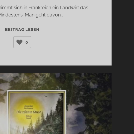
immt sich in Frankreich ein Landwirt das
Mindestens. Man geht davon…
TANNERS
BEITRAG LESEN
ERDE
0
(LUKAS
MAISEL)