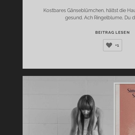
Kostbares Gänseblümchen, hältst die Hau
gesund. Ach Ringelblume, Du d
D
BEITRAG LESEN
D
+1
D
D
(
BO