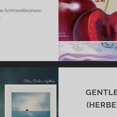
Eine Schönwetterphase
…
ICHLICH
ÄT
LAIRE
EGAN)
GENTL
(HERBE