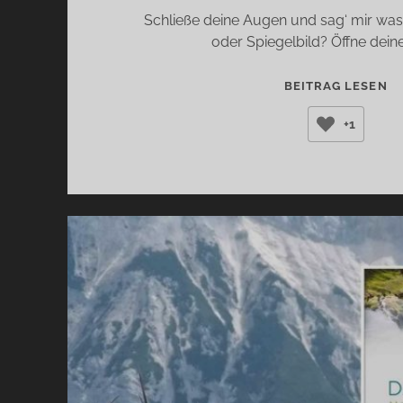
Schließe deine Augen und sag‘ mir was 
oder Spiegelbild? Öffne dei
DI
BEITRAG LESEN
Z
+1
M
(
P