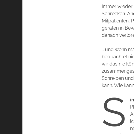
Immer wieder v
Schrecken. And
Mitpatienten, P
geraten in Bew
danach verlore
… und wenn man
beobachtet nic
wir das nie kö
zusammengese
Schreiben und 
kann. Wie kan
S
i
Ph
A
i
n