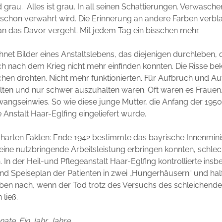
 grau. Alles ist grau. In all seinen Schattierungen. Verwaschen
 schon verwahrt wird. Die Erinnerung an andere Farben verbla
n das Davor vergeht. Mit jedem Tag ein bisschen mehr.
hnet Bilder eines Anstaltslebens, das diejenigen durchleben, d
ch nach dem Krieg nicht mehr einfinden konnten. Die Risse 
chen drohten. Nicht mehr funktionierten. Für Aufbruch und Auf
lten und nur schwer auszuhalten waren. Oft waren es Frauen
angseinwies. So wie diese junge Mutter, die Anfang der 1950z
e Anstalt Haar-Eglfing eingeliefert wurde.
 harten Fakten: Ende 1942 bestimmte das bayrische Innenmini
keine nutzbringende Arbeitsleistung erbringen konnten, schlec
. In der Heil-und Pflegeanstalt Haar-Eglfing kontrollierte ins
nd Speiseplan der Patienten in zwei „Hungerhäusern“ und half
aben nach, wenn der Tod trotz des Versuchs des schleichend
 ließ.
ate. Ein Jahr. Jahre.