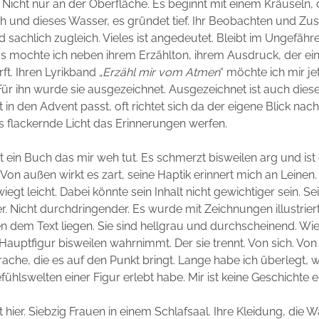
 Nicht nur an der Oberfläche. Es beginnt mit einem Kräuseln,
ch und dieses Wasser, es gründet tief. Ihr Beobachten und 
nd sachlich zugleich. Vieles ist angedeutet. Bleibt im Ungefähr
s mochte ich neben ihrem Erzählton, ihrem Ausdruck, der ei
ft. Ihren Lyrikband „
Erzähl mir vom Atmen
“ möchte ich mir je
Für ihn wurde sie ausgezeichnet. Ausgezeichnet ist auch die
 in den Advent passt, oft richtet sich da der eigene Blick nac
s flackernde Licht das Erinnerungen werfen.
t ein Buch das mir weh tut. Es schmerzt bisweilen arg und ist 
on außen wirkt es zart, seine Haptik erinnert mich an Leinen
iegt leicht. Dabei könnte sein Inhalt nicht gewichtiger sein. S
r. Nicht durchdringender. Es wurde mit Zeichnungen illustriert
en dem Text liegen. Sie sind hellgrau und durchscheinend. Wie 
Hauptfigur bisweilen wahrnimmt. Der sie trennt. Von sich. Vo
ache, die es auf den Punkt bringt. Lange habe ich überlegt, w
fühlswelten einer Figur erlebt habe. Mir ist keine Geschichte e
at hier. Siebzig Frauen in einem Schlafsaal. Ihre Kleidung, die