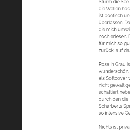
Sturm die See.
die Wellen ho
ist poetisch u
überlassen. Da
die mich umwir
noch erlesen. 
für mich so gut
zurück, auf da
Rosa in Grau is
wunderschön. V
als Softcover w
nicht gewaltige
schattiert neb
durch den die 
Scharberts Spr
so intensive Ge
Nichts ist priv