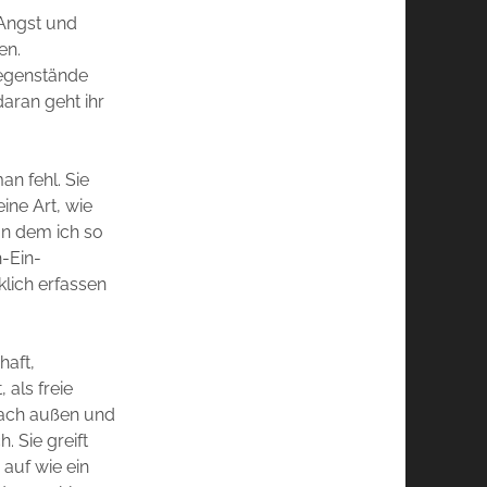
 Angst und
en.
 Gegenstände
aran geht ihr
an fehl. Sie
ine Art, wie
on dem ich so
-Ein-
klich erfassen
?
haft,
 als freie
nach außen und
. Sie greift
 auf wie ein