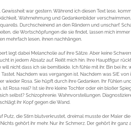
s. Gewissheit war gestern. Während ich diesen Text lese, komm
klichkeit, Wahrnehmung und Gedankenbilder verschwimmen.
quarells. Durchscheinend an den Rändern und unscharf. Scha
hkeiten, die Wortschöpfungen die sie findet, lassen mich immer
gen mehrfach lesen, ihnen nachhängen.
rt legt dabei Melancholie auf ihre Sätze. Aber keine Schwer
ucht in jedem Absatz auf. Reißt mich hin. Ihre Hauptfigur rück
will nicht dass ich sie bemitleide. Ich fühle mit ihr. Bin bei ihr,
t. Tastet. Nachdem was vergangen ist. Nachdem was SIE von i
r wieder Rosa. Sie hüpft durch ihre Gedanken. Ihr Fühlen un
 ist Rosa real? Ist sie ihre kleine Tochter oder ein bloßer Spieg
sich selbst? Schizophrenie. Wahnvorstellungen. Diagnostizieren
schlägt ihr Kopf gegen die Wand.
uf Putz, die Stirn blutverkrustet, dreimal musste der Maler d
Nichts gehört ihr mehr. Nur ihr Schmerz. Der gehört ihr ganz al