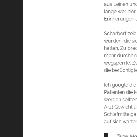
aus Leinen und
lange wer hier
Erinnerungen a
Scharbert zeic
wurden, die si
hatten. Zu bre
mehr durchhie
wegsperrte. Zw
die berüchtigt
Ich google die
Patienten die 
werden sollten
Arzt Gewicht u
Schlafmittelg
auf sich warten
„Tage. Mon