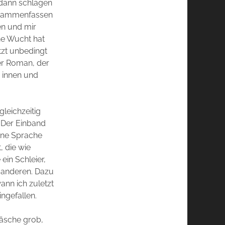
 dann schlagen
Zusammenfassen
en und mir
ne Wucht hat
tzt unbedingt
ser Roman, der
h innen und
gleichzeitig
. Der Einband
eine Sprache
, die wie
ein Schleier,
n anderen. Dazu
ann ich zuletzt
ingefallen.
 Wäsche grob,