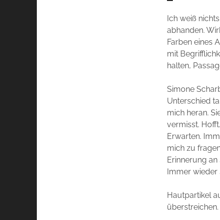
Ich weiß nicht
abhanden. Wir
Farben eines A
mit Begrifflic
halten, Passa
Simone Scharbe
Unterschied ta
mich heran. Sie 
vermisst. Hoff
Erwarten. Imme
mich zu fragen,
Erinnerung an 
Immer wieder 
Hautpartikel a
überstreichen. 