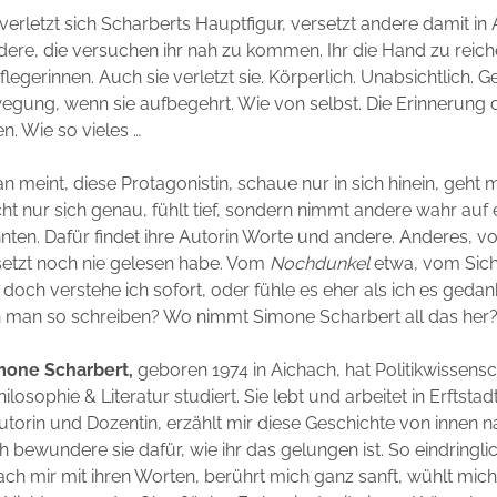
erletzt sich Scharberts Hauptfigur, versetzt andere damit in
ere, die versuchen ihr nah zu kommen. Ihr die Hand zu reich
flegerinnen. Auch sie verletzt sie. Körperlich. Unabsichtlich.
egung, wenn sie aufbegehrt. Wie von selbst. Die Erinnerung d
n. Wie so vieles …
 meint, diese Protagonistin, schaue nur in sich hinein, geht m
ht nur sich genau, fühlt tief, sondern nimmt andere wahr auf e
nnten. Dafür findet ihre Autorin Worte und andere. Anderes, v
tzt noch nie gelesen habe. Vom
Nochdunkel
etwa, vom Sich
doch verstehe ich sofort, oder fühle es eher als ich es gedan
n man so schreiben? Wo nimmt Simone Scharbert all das her
mone Scharbert,
geboren 1974 in Aichach, hat Politikwissensc
ilosophie & Literatur studiert. Sie lebt und arbeitet in Erftstadt,
utorin und Dozentin, erzählt mir diese Geschichte von innen 
ch bewundere sie dafür, wie ihr das gelungen ist. So eindringlich
ach mir mit ihren Worten, berührt mich ganz sanft, wühlt mich