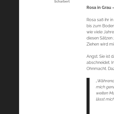
Scharbert
Rosa in Grau 
Rosa saß ihr i
bis zum Boden.
wie viele Jahr
diesen Sätzen 
Ziehen wird mi
Angst. Sie ist
abschneidet. I
Ohnmacht. Daz
„
Während i
mich gena
weiten Ma
lässt mic