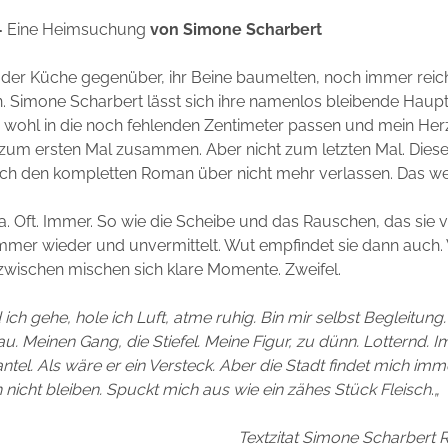
–
Eine Heimsuchung
von Simone Scharbert
n der Küche gegenüber, ihr Beine baumelten, noch immer reich
 Simone Scharbert lässt sich ihre namenlos bleibende Haupt
e wohl in die noch fehlenden Zentimeter passen und mein Herz 
zum ersten Mal zusammen. Aber nicht zum letzten Mal. Diese
ch den kompletten Roman über nicht mehr verlassen. Das weiß
 da. Oft. Immer. So wie die Scheibe und das Rauschen, das sie 
mmer wieder und unvermittelt. Wut empfindet sie dann auch. 
wischen mischen sich klare Momente. Zweifel.
ch gehe, hole ich Luft, atme ruhig. Bin mir selbst Begleitun
u. Meinen Gang, die Stiefel. Meine Figur, zu dünn. Lotternd. 
ntel. Als wäre er ein Versteck. Aber die Stadt findet mich imm
h nicht bleiben. Spuckt mich aus wie ein zähes Stück Fleisch
.
„
Textzitat Simone Scharbert 