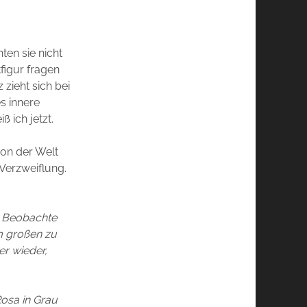
ten sie nicht
figur fragen
zieht sich bei
s innere
 ich jetzt.
von der Welt
Verzweiflung.
g. Beobachte
Im großen zu
er wieder,
Rosa in Grau