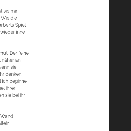
t sie mir
 Wie die
rberts Spiel
 wieder inne
mut. Der feine
t näher an
 wenn sie
hr denken.
d ich beginne
el ihrer
 sie bei ihr.
ie Wand
lein.