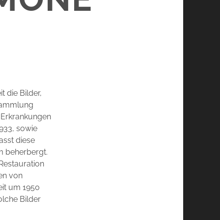
)
 die Bilder,
-Sammlung
 Erkrankungen
1933, sowie
asst diese
m beherbergt.
 Restauration
ten von
Zeit um 1950
olche Bilder