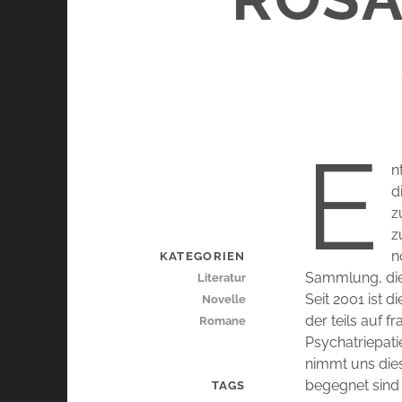
E
n
d
z
z
n
KATEGORIEN
Sammlung, die
Literatur
Seit 2001 ist 
Novelle
der teils auf 
Romane
Psychatriepati
nimmt uns dies
begegnet sind
TAGS