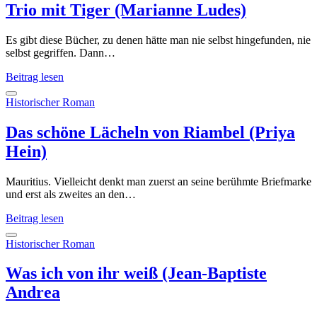
Trio mit Tiger (Marianne Ludes)
Es gibt diese Bücher, zu denen hätte man nie selbst hingefunden, nie
selbst gegriffen. Dann…
Trio
Beitrag lesen
mit
Tiger
Historischer Roman
(Marianne
Ludes)
Das schöne Lächeln von Riambel (Priya
Hein)
Mauritius. Vielleicht denkt man zuerst an seine berühmte Briefmarke
und erst als zweites an den…
Das
Beitrag lesen
schöne
Lächeln
Historischer Roman
von
Riambel
Was ich von ihr weiß (Jean-Baptiste
(Priya
Andrea
Hein)