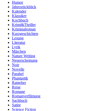
Humor
Jahresrückblick
Kalender
Klassiker
Kochbuch
Krimi&Thriller
Kriminalroman
Kurzgeschichten
Lesung
Literatur
Lyrik
Märchen
Nature Writing
Neuerscheinung
Noir
Novelle
Parabel
Phantastik
Ratgeber
Reise
Romane
Romanverfilmung
Sachbuch
Satire
Science Fiction