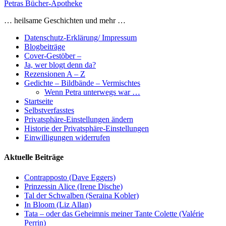
Lenze)
Petras Bücher-Apotheke
der
… heilsame Geschichten und mehr …
Beiträge
Datenschutz-Erklärung/ Impressum
Blogbeiträge
Cover-Gestöber –
Ja, wer blogt denn da?
Rezensionen A – Z
Gedichte – Bildbände – Vermischtes
Wenn Petra unterwegs war …
Startseite
Selbstverfasstes
Privatsphäre-Einstellungen ändern
Historie der Privatsphäre-Einstellungen
Einwilligungen widerrufen
Aktuelle Beiträge
Contrapposto (Dave Eggers)
Prinzessin Alice (Irene Dische)
Tal der Schwalben (Seraina Kobler)
In Bloom (Liz Allan)
Tata – oder das Geheimnis meiner Tante Colette (Valérie
Perrin)