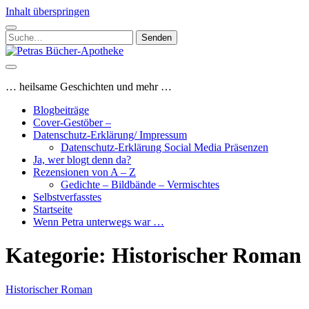
Inhalt überspringen
Suchen
nach:
Petras
Bücher-
Apotheke
… heilsame Geschichten und mehr …
Blogbeiträge
Cover-Gestöber –
Datenschutz-Erklärung/ Impressum
Datenschutz-Erklärung Social Media Präsenzen
Ja, wer blogt denn da?
Rezensionen von A – Z
Gedichte – Bildbände – Vermischtes
Selbstverfasstes
Startseite
Wenn Petra unterwegs war …
Kategorie:
Historischer Roman
Historischer Roman