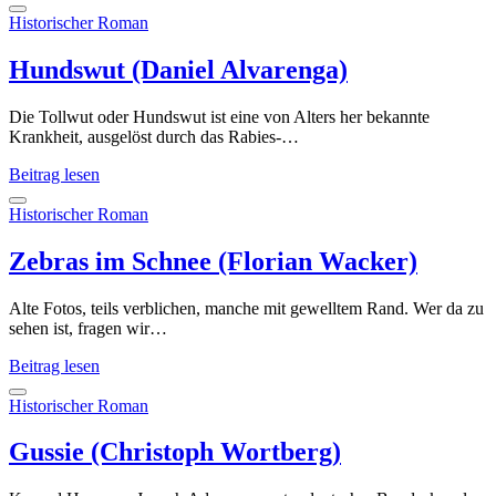
klarer
Tag
Historischer Roman
(Carys
Davies)
Hundswut (Daniel Alvarenga)
Die Tollwut oder Hundswut ist eine von Alters her bekannte
Krankheit, ausgelöst durch das Rabies-…
Hundswut
Beitrag lesen
(Daniel
Alvarenga)
Historischer Roman
Zebras im Schnee (Florian Wacker)
Alte Fotos, teils verblichen, manche mit gewelltem Rand. Wer da zu
sehen ist, fragen wir…
Zebras
Beitrag lesen
im
Schnee
Historischer Roman
(Florian
Wacker)
Gussie (Christoph Wortberg)