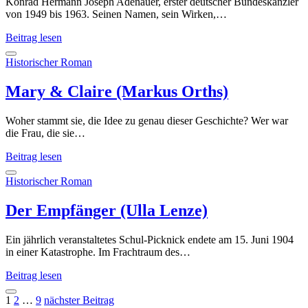
Konrad Hermann Joseph Adenauer, erster deutscher Bundeskanzler
von 1949 bis 1963. Seinen Namen, sein Wirken,…
Gussie
Beitrag lesen
(Christoph
Wortberg)
Historischer Roman
Mary & Claire (Markus Orths)
Woher stammt sie, die Idee zu genau dieser Geschichte? Wer war
die Frau, die sie…
Mary
Beitrag lesen
&
Claire
Historischer Roman
(Markus
Orths)
Der Empfänger (Ulla Lenze)
Ein jährlich veranstaltetes Schul-Picknick endete am 15. Juni 1904
in einer Katastrophe. Im Frachtraum des…
Der
Beitrag lesen
Empfänger
Seitennummerierung
(Ulla
1
2
…
9
nächster Beitrag