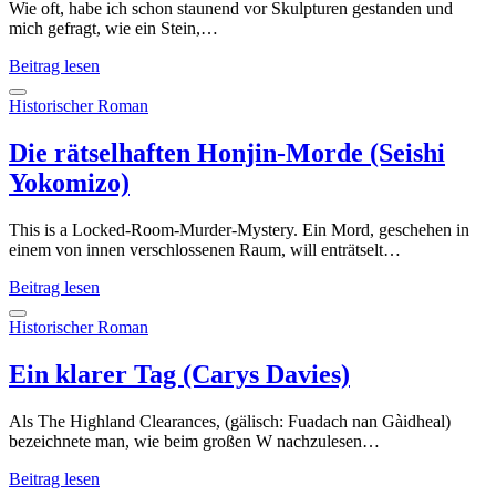
Wie oft, habe ich schon staunend vor Skulpturen gestanden und
mich gefragt, wie ein Stein,…
Was
Beitrag lesen
ich
von
Historischer Roman
ihr
weiß
Die rätselhaften Honjin-Morde (Seishi
(Jean-
Yokomizo)
Baptiste
Andrea
This is a Locked-Room-Murder-Mystery. Ein Mord, geschehen in
einem von innen verschlossenen Raum, will enträtselt…
Die
Beitrag lesen
rätselhaften
Honjin-
Historischer Roman
Morde
(Seishi
Ein klarer Tag (Carys Davies)
Yokomizo)
Als The Highland Clearances, (gälisch: Fuadach nan Gàidheal)
bezeichnete man, wie beim großen W nachzulesen…
Ein
Beitrag lesen