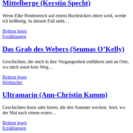
Davies)
Mittelberge (Kerstin Specht)
Wenn Elke Heidenreich auf einem Buchrücken zitiert wird, werde
ich hellhörig. In diesem Fall steht…
Mittelberge
Beitrag lesen
(Kerstin
Erzählungen
Specht)
Das Grab des Webers (Seumas O’Kelly)
Geschichten, die mich in ihre Vergangenheit entführen und an Orte,
wo mich sonst kein Weg…
Das
Beitrag lesen
Grab
Hörbücher
des
Webers
Ultramarin (Ann-Christin Kumm)
(Seumas
O’Kelly)
Geschichten lesen oder hören, die den Sommer wecken. Jetzt, wo
der Mai nach einem ersten…
Ultramarin
Beitrag lesen
(Ann-
Erzählungen