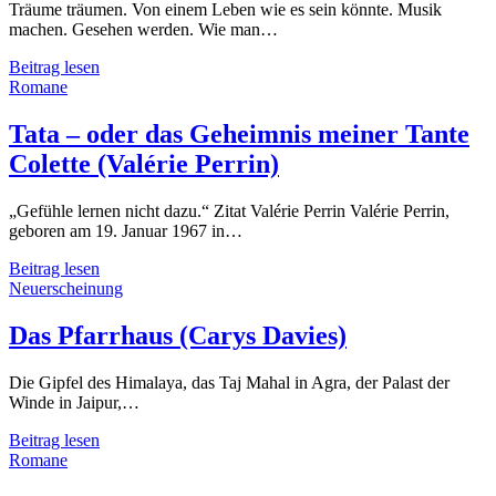
Träume träumen. Von einem Leben wie es sein könnte. Musik
machen. Gesehen werden. Wie man…
In
Beitrag lesen
Bloom
Romane
(Liz
Allan)
Tata – oder das Geheimnis meiner Tante
Colette (Valérie Perrin)
„Gefühle lernen nicht dazu.“ Zitat Valérie Perrin Valérie Perrin,
geboren am 19. Januar 1967 in…
Tata
Beitrag lesen
–
Neuerscheinung
oder
das
Das Pfarrhaus (Carys Davies)
Geheimnis
meiner
Die Gipfel des Himalaya, das Taj Mahal in Agra, der Palast der
Tante
Winde in Jaipur,…
Colette
(Valérie
Das
Beitrag lesen
Perrin)
Pfarrhaus
Romane
(Carys