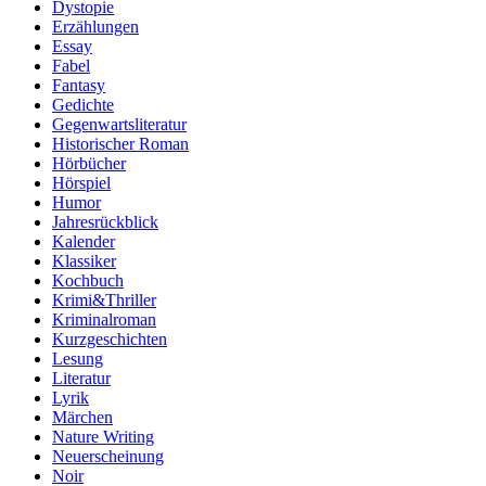
Dystopie
Erzählungen
Essay
Fabel
Fantasy
Gedichte
Gegenwartsliteratur
Historischer Roman
Hörbücher
Hörspiel
Humor
Jahresrückblick
Kalender
Klassiker
Kochbuch
Krimi&Thriller
Kriminalroman
Kurzgeschichten
Lesung
Literatur
Lyrik
Märchen
Nature Writing
Neuerscheinung
Noir