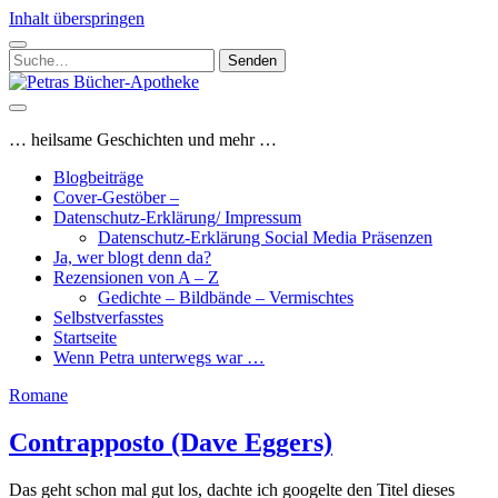
Inhalt überspringen
Suchen
nach:
Petras
Bücher-
Apotheke
… heilsame Geschichten und mehr …
Blogbeiträge
Cover-Gestöber –
Datenschutz-Erklärung/ Impressum
Datenschutz-Erklärung Social Media Präsenzen
Ja, wer blogt denn da?
Rezensionen von A – Z
Gedichte – Bildbände – Vermischtes
Selbstverfasstes
Startseite
Wenn Petra unterwegs war …
Petras
Romane
Bücher-
Contrapposto (Dave Eggers)
Apotheke
Das geht schon mal gut los, dachte ich googelte den Titel dieses