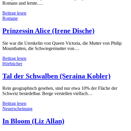
Romans und lernte.…
Beiträge
Contrapposto
Beitrag lesen
(Dave
Romane
Eggers)
Prinzessin Alice (Irene Dische)
Sie war die Urenkelin von Queen Victoria, die Mutter von Philip
Mountbatten, die Schwiegermutter von…
Prinzessin
Beitrag lesen
Alice
Hörbücher
(Irene
Dische)
Tal der Schwalben (Seraina Kobler)
Rein geographisch gesehen, sind nur etwa 10% der Fläche der
Schweiz besiedelbar. Berge verstellen vielfach…
Tal
Beitrag lesen
der
Neuerscheinung
Schwalben
(Seraina
In Bloom (Liz Allan)
Kobler)