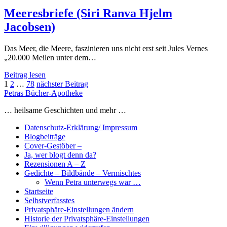
Christin
Kumm)
Meeresbriefe (Siri Ranva Hjelm
Jacobsen)
Das Meer, die Meere, faszinieren uns nicht erst seit Jules Vernes
„20.000 Meilen unter dem…
Meeresbriefe
Beitrag lesen
Seitennummerierung
(Siri
1
2
…
78
nächster Beitrag
Ranva
Petras Bücher-Apotheke
der
Hjelm
… heilsame Geschichten und mehr …
Beiträge
Jacobsen)
Datenschutz-Erklärung/ Impressum
Blogbeiträge
Cover-Gestöber –
Ja, wer blogt denn da?
Rezensionen A – Z
Gedichte – Bildbände – Vermischtes
Wenn Petra unterwegs war …
Startseite
Selbstverfasstes
Privatsphäre-Einstellungen ändern
Historie der Privatsphäre-Einstellungen