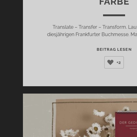
FARBE
Translate – Transfer – Transform. Lau
diesjährigen Frankfurter Buchmesse. M
F
BEITRAG LESEN
B
+2
20
–
W
LI
U
IN
F