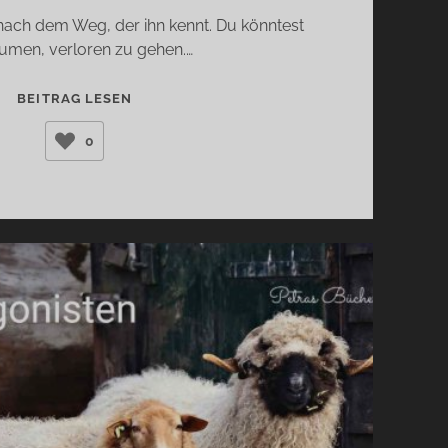
nach dem Weg, der ihn kennt. Du könntest
umen, verloren zu gehen.…
JEDEM
BEITRAG LESEN
ANFANG
0
WOHNT
EIN
ZAUBER
INNE
…