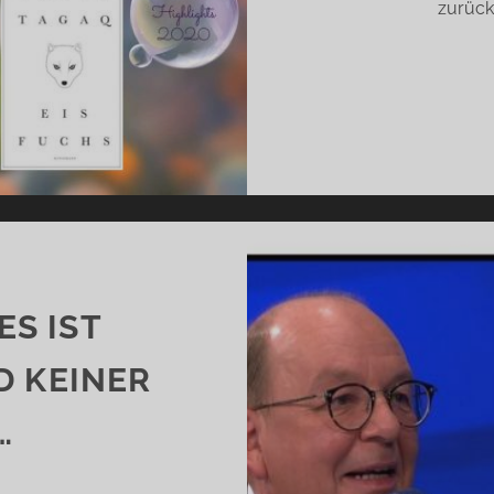
zurück.
ES IST
D KEINER
…