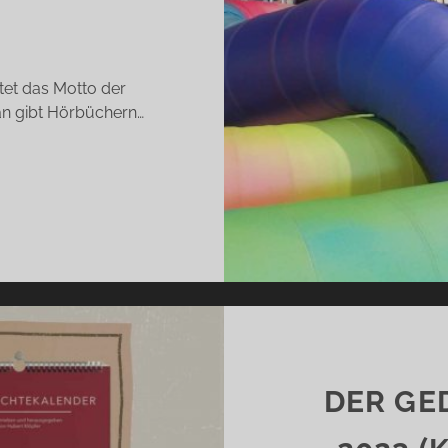
tet das Motto der
an gibt Hörbüchern…
RANKFURTER
UCHMESSE
22
IEDER
VE
ND
ARBE
DER GE