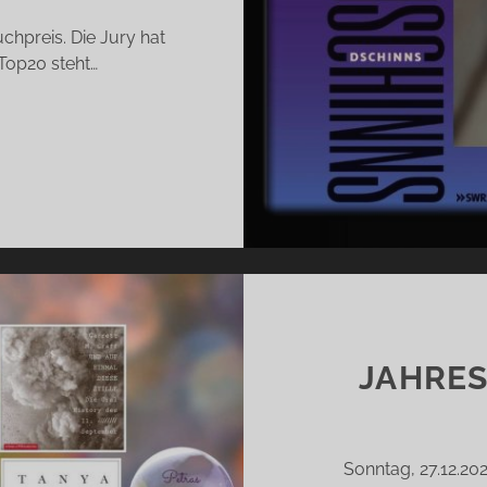
chpreis. Die Jury hat
 Top20 steht…
EHT
IEDER
S!
JAHRES
Sonntag, 27.12.20