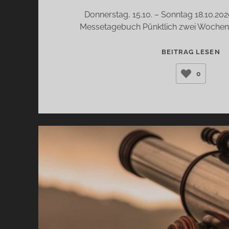
Donnerstag, 15.10. – Sonntag 18.10.2020
Messetagebuch Pünktlich zwei Wochen 
ST
BEITRAG LESEN
DI
0
V
ES
IS
B
–
U
KE
D
HI
…