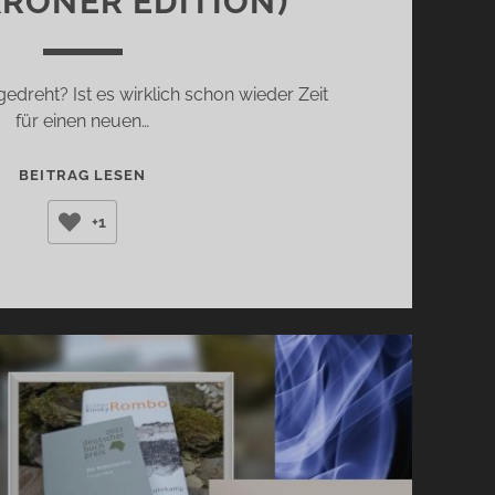
KRÖNER EDITION)
edreht? Ist es wirklich schon wieder Zeit
für einen neuen…
DER
BEITRAG LESEN
GEDICHTEKALENDER
+1
2023
(KRÖNER
EDITION)