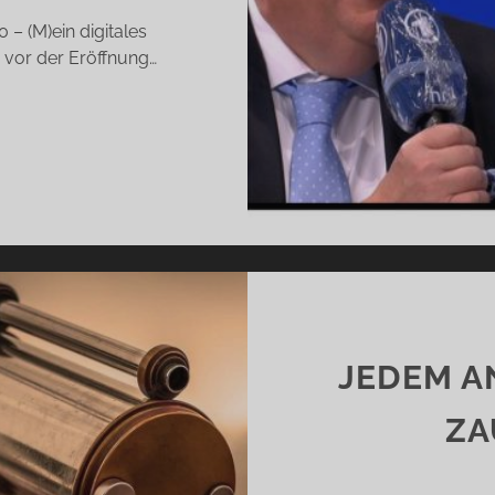
 – (M)ein digitales
vor der Eröffnung…
ELL
R
OR
T
UCHMESSE
ND
INER
ARF
JEDEM A
N
ZA