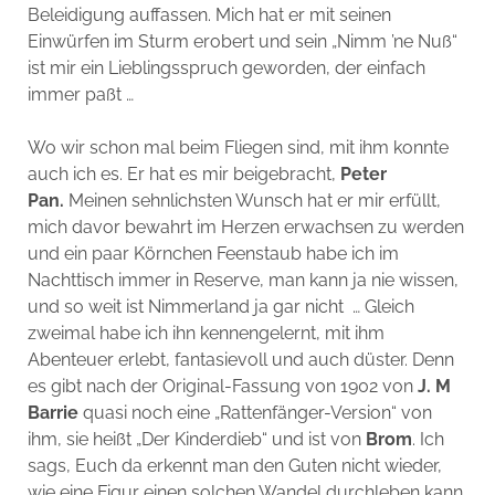
Beleidigung auffassen. Mich hat er mit seinen
Einwürfen im Sturm erobert und sein „Nimm ’ne Nuß“
ist mir ein Lieblingsspruch geworden, der einfach
immer paßt …
Wo wir schon mal beim Fliegen sind, mit ihm konnte
auch ich es. Er hat es mir beigebracht,
Peter
Pan.
Meinen sehnlichsten Wunsch hat er mir erfüllt,
mich davor bewahrt im Herzen erwachsen zu werden
und ein paar Körnchen Feenstaub habe ich im
Nachttisch immer in Reserve, man kann ja nie wissen,
und so weit ist Nimmerland ja gar nicht … Gleich
zweimal habe ich ihn kennengelernt, mit ihm
Abenteuer erlebt, fantasievoll und auch düster. Denn
es gibt nach der Original-Fassung von 1902 von
J. M
Barrie
quasi noch eine „Rattenfänger-Version“ von
ihm, sie heißt „Der Kinderdieb“ und ist von
Brom
. Ich
sags, Euch da erkennt man den Guten nicht wieder,
wie eine Figur einen solchen Wandel durchleben kann