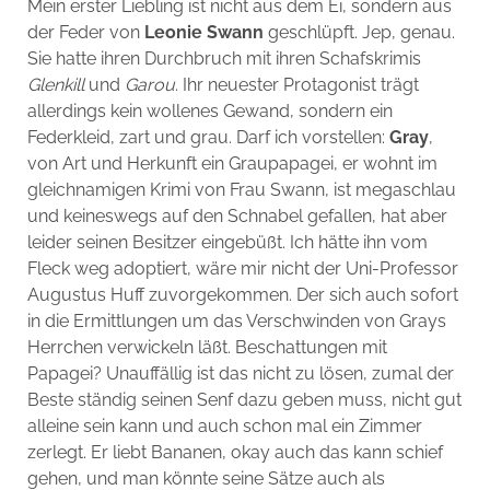
Mein erster Liebling ist nicht aus dem Ei, sondern aus
der Feder von
Leonie Swann
geschlüpft. Jep, genau.
Sie hatte ihren Durchbruch mit ihren Schafskrimis
Glenkill
und
Garou
. Ihr neuester Protagonist trägt
allerdings kein wollenes Gewand, sondern ein
Federkleid, zart und grau. Darf ich vorstellen:
Gray
,
von Art und Herkunft ein Graupapagei, er wohnt im
gleichnamigen Krimi von Frau Swann, ist megaschlau
und keineswegs auf den Schnabel gefallen, hat aber
leider seinen Besitzer eingebüßt. Ich hätte ihn vom
Fleck weg adoptiert, wäre mir nicht der Uni-Professor
Augustus Huff zuvorgekommen. Der sich auch sofort
in die Ermittlungen um das Verschwinden von Grays
Herrchen verwickeln läßt. Beschattungen mit
Papagei? Unauffällig ist das nicht zu lösen, zumal der
Beste ständig seinen Senf dazu geben muss, nicht gut
alleine sein kann und auch schon mal ein Zimmer
zerlegt. Er liebt Bananen, okay auch das kann schief
gehen, und man könnte seine Sätze auch als