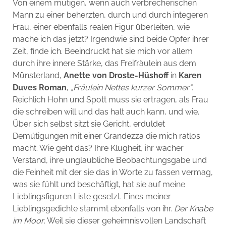
Von einem mutigen, wenn auch verbrecherischen
Mann zu einer beherzten, durch und durch integeren
Frau, einer ebenfalls realen Figur überleiten, wie
mache ich das jetzt? Irgendwie sind beide Opfer ihrer
Zeit, finde ich. Beeindruckt hat sie mich vor allem
durch ihre innere Stärke, das Freifräulein aus dem
Münsterland,
Anette von Droste-Hüshoff
in
Karen
Duves Roman
,
„Fräulein Nettes kurzer Sommer“
.
Reichlich Hohn und Spott muss sie ertragen, als Frau
die schreiben will und das halt auch kann, und wie.
Über sich selbst sitzt sie Gericht, erduldet
Demütigungen mit einer Grandezza die mich ratlos
macht. Wie geht das? Ihre Klugheit, ihr wacher
Verstand, ihre unglaubliche Beobachtungsgabe und
die Feinheit mit der sie das in Worte zu fassen vermag,
was sie fühlt und beschäftigt, hat sie auf meine
Lieblingsfiguren Liste gesetzt. Eines meiner
Lieblingsgedichte stammt ebenfalls von ihr.
Der Knabe
im Moor
. Weil sie dieser geheimnisvollen Landschaft