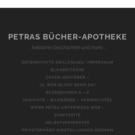
PETRAS BÜCHER-APOTHEKE
… heilsame Geschichten und mehr …
DATENSCHUTZ-ERKLÄRUNG/ IMPRESSUM
BLOGBEITRÄGE
COVER-GESTÖBER –
JA, WER BLOGT DENN DA?
REZENSIONEN A – Z
GEDICHTE – BILDBÄNDE – VERMISCHTES
WENN PETRA UNTERWEGS WAR …
STARTSEITE
SELBSTVERFASSTES
PRIVATSPHÄRE-EINSTELLUNGEN ÄNDERN