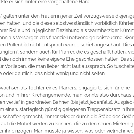
te er sich hinter eine vorgehaltene Hand.
ch“ galten unter den Frauen in jener Zeit vorzugsweise diejenige
n hatten, und die diese selbstverständlich vorbildlich führten
 ihrer Rolle und in jeglicher Beziehung als warmherziger Küm
ann als Versorger, das finanziell notwendige beisteuernd. We
n Rollenbild nicht entsprach wurde schief angeschaut. Dies g
Jungfern“, sondern auch für Pfarrer, die es geschafft hatten, vie
 die noch immer keine eigene Ehe geschlossen hatten. Das s
 für Vorlieben, die man lieber nicht laut aussprach. So tuschel
e oder deutlich, das nicht wenig und nicht selten.
wachsen als Tochter eines Pfarrers, engagierte sich für eine
ion und in ihrer Kirchengemeinde, man konnte also durchaus 
n verlief in geordneten Bahnen (bis jetzt jedenfalls). Ausgiebi
m einen, startegisch günstig gelegenen Treppenabsatz in ih
u schaffen gemacht, immer wieder durch die Stäbe des Gelä
 auf die Möbel werfen zu können, die zu den neuen Mietern g
r ihr einzogen. Man musste ja wissen, was oder vielmehr we