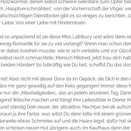
 Holzwürmer, denen selbst schwere Sekretäre zum Opfer fal
ch „Hauptverschmähten“, von der Vorherrschaft der Vögel, v
atschsüchtigen Dienstboten gibt es so einiges zu berichten. J
 Liebe. Von einer Liebe mit Hindernissen.
d so anpackend ist sie diese Miss Lathbury und wäre denn ei
 wenig Romantik für sie zu viel verlangt? Wenn man schon de
r dabei zusehen musste, wie er sich verliebte und vor Glück 
lbst noch schmachtete. Mensch Mildred, jetzt trau dich halt!
beiden Händen! So tatkräftig wie Du bist, schaffst Du das do
ed! Aber nicht mit dieser Dora da im Gepäck, die Dich in den 
äre mir ganz gewaltig auf den Keks gegangen! Immer diese N
e nur die „
Misshelligkeiten
„, das an jedem einzelnen Tag. Dan
ngend Wäsche machen und hängt ihre Liebestöter in Deiner K
 und ständig Dein neuer, der attraktive, Nachbar bei dir aufsc
braun ja ihre Farbe, was willst Du denn bitte mit einem grüne
tlerweile etwas Schminke auf und die Haare legst, dafür hat si
nen schicken neuen Hut übrigens auch. Im Kaufhaus dann der S