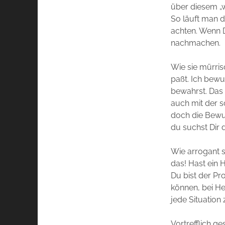
über diesem „w
So läuft man d
achten. Wenn D
nachmachen.
Wie sie mürris
paßt. Ich bewu
bewahrst. Das
auch mit der 
doch die Bewun
du suchst Dir 
Wie arrogant s
das! Hast ein H
Du bist der Pr
können, bei H
jede Situation 
Vortrefflich g