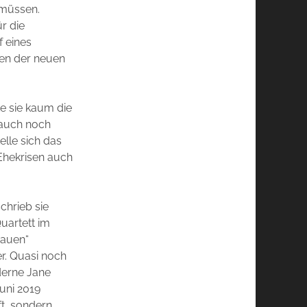
 müssen.
ür die
 eines
ten der neuen
e sie kaum die
 auch noch
elle sich das
 Ehekrisen auch
chrieb sie
uartett im
rauen“
er. Quasi noch
oderne Jane
uni 2019
ft, sondern