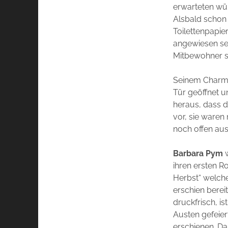
erwarteten wü
Alsbald schon 
Toilettenpapi
angewiesen sei
Mitbewohner sc
Seinem Charme
Tür geöffnet u
heraus, dass d
vor, sie waren
noch offen aus
Barbara Pym
ihren ersten R
Herbst“ welche
erschien bereit
druckfrisch, i
Austen gefeie
erschienen. Da