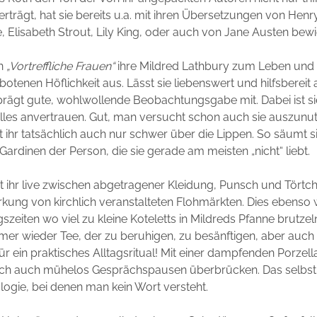
trägt, hat sie bereits u.a. mit ihren Übersetzungen von Hen
e, Elisabeth Strout, Lily King, oder auch von Jane Austen bew
in
„Vortreffliche Frauen“
ihre Mildred Lathbury zum Leben und st
otenen Höflichkeit aus. Lässt sie liebenswert und hilfsbereit a
prägt gute, wohlwollende Beobachtungsgabe mit. Dabei ist sie
lles anvertrauen. Gut, man versucht schon auch sie auszunu
ihr tatsächlich auch nur schwer über die Lippen. So säumt s
Gardinen der Person, die sie gerade am meisten „nicht“ liebt.
t ihr live zwischen abgetragener Kleidung, Punsch und Törtch
kung von kirchlich veranstalteten Flohmärkten. Dies ebenso 
gszeiten wo viel zu kleine Koteletts in Mildreds Pfanne brutze
mmer wieder Tee, der zu beruhigen, zu besänftigen, aber auc
r ein praktisches Alltagsritual! Mit einer dampfenden Porzell
ich auch mühelos Gesprächspausen überbrücken. Das selbst 
ogie, bei denen man kein Wort versteht.