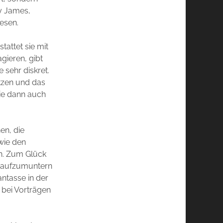
ry James,
iesen.
attet sie mit
gieren, gibt
 sehr diskret.
tzen und das
ie dann auch
en, die
wie den
ln. Zum Glück
h aufzumuntern
antasse in der
bei Vorträgen