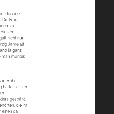
n, die eine
. Die Frau
merer zu
r diesem
alt nicht nur
rzig Jahre alt
tand ja ganz
te man munter,
sagen ihr
g hatte sie sich
rem
nders gespäht,
ehörten, die im
r einen da