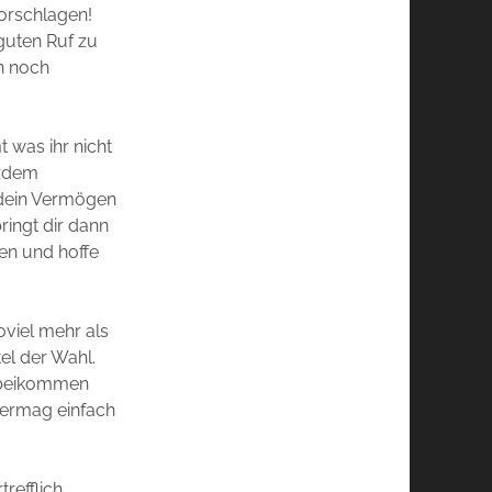
vorschlagen!
 guten Ruf zu
h noch
t was ihr nicht
tzdem
 dein Vermögen
ingt dir dann
en und hoffe
oviel mehr als
tel der Wahl.
orbeikommen
vermag einfach
refflich