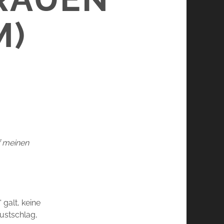
M)
uf meinen
 galt, keine
austschlag,