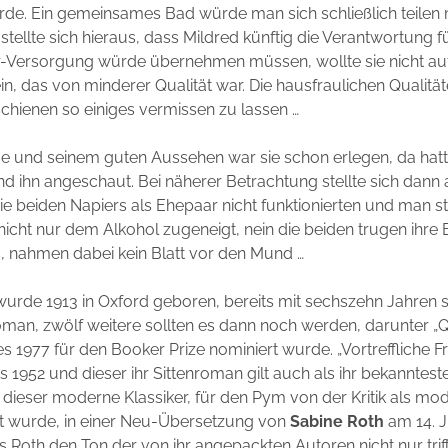
rde. Ein gemeinsames Bad würde man sich schließlich teilen
stellte sich hieraus, dass Mildred künftig die Verantwortung f
er-Versorgung würde übernehmen müssen, wollte sie nicht auf
n, das von minderer Qualität war. Die hausfraulichen Qualitä
hienen so einiges vermissen zu lassen …
 und seinem guten Aussehen war sie schon erlegen, da hatt
nd ihn angeschaut. Bei näherer Betrachtung stellte sich dann
ie beiden Napiers als Ehepaar nicht funktionierten und man st
 nicht nur dem Alkohol zugeneigt, nein die beiden trugen ihre
, nahmen dabei kein Blatt vor den Mund …
wurde 1913 in Oxford geboren, bereits mit sechszehn Jahren s
oman, zwölf weitere sollten es dann noch werden, darunter „Q
s 1977 für den Booker Prize nominiert wurde. „Vortreffliche F
s 1952 und dieser ihr Sittenroman gilt auch als ihr bekanntest
st dieser moderne Klassiker, für den Pym von der Kritik als m
rt wurde, in einer Neu-Übersetzung von
Sabine Roth
am 14. J
s Roth den Ton der von ihr angepackten Autoren nicht nur trif