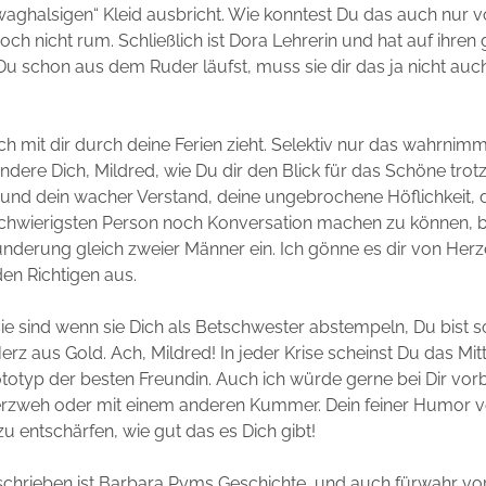
aghalsigen“ Kleid ausbricht. Wie konntest Du das auch nur 
och nicht rum. Schließlich ist Dora Lehrerin und hat auf ihren
u schon aus dem Ruder läufst, muss sie dir das ja nicht auc
ch mit dir durch deine Ferien zieht. Selektiv nur das wahrnimm
ndere Dich, Mildred, wie Du dir den Blick für das Schöne tro
 und dein wacher Verstand, deine ungebrochene Höflichkeit,
schwierigsten Person noch Konversation machen zu können, br
derung gleich zweier Männer ein. Ich gönne es dir von Herz
den Richtigen aus.
ie sind wenn sie Dich als Betschwester abstempeln, Du bist s
erz aus Gold. Ach, Mildred! In jeder Krise scheinst Du das Mit
ototyp der besten Freundin. Auch ich würde gerne bei Dir v
erzweh oder mit einem anderen Kummer. Dein feiner Humor 
zu entschärfen, wie gut das es Dich gibt!
eschrieben ist Barbara Pyms Geschichte, und auch fürwahr vort