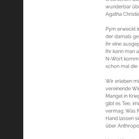
wunderbar über
Agatha Christi
Pym erweckt 
der damals geb
ihr eine ausge
Ihr kann man a
N-Wort kommt 
schon mal die 
Wir erleben mi
vereinende Wir
Mangel in Krie
gibt es Tee, i
vermag. Was fü
Hand lassen s
über Anthropol