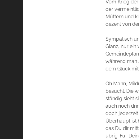
Vom Krieg der
der vermeintli
Müttern und kl
dezent von der
Sympatisch un
Glanz, nur ein
Gemeindepfarre
während man se
dem Glück mit 
Oh Mann, Mildr
besucht. Die w
ständig sieht si
auch noch dri
doch jederzeit
Überhaupt ist 
das Du dir mit
übrig. Für Dei