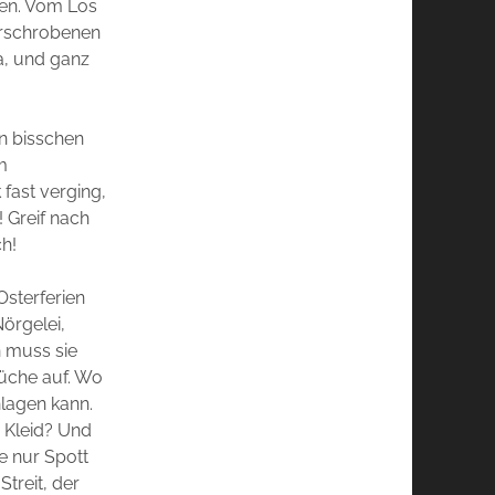
len. Vom Los
erschrobenen
a, und ganz
n bisschen
m
fast verging,
 Greif nach
ch!
Osterferien
örgelei,
n muss sie
üche auf. Wo
hlagen kann.
n Kleid? Und
e nur Spott
treit, der