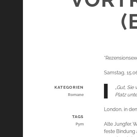
(
*Rezensionsex
Samstag, 15.0
„Gut, Sie
KATEGORIEN
Platz unte
Romane
London, in den
TAGS
Alte Jungfer. W
Pym
feste Bindung 