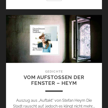
FEUERS
(WOLFGANG
SCHIFFER
LIEST
GEDICHTE
AUS
ISLAND)
GEDICHTE
VOM AUFSTOSSEN DER F
ENSTER – HEYM
Auszug aus „Auftakt“ von Stefan Heym Die
Stadt rauscht auf, jedoch es klingt nicht mehr,…