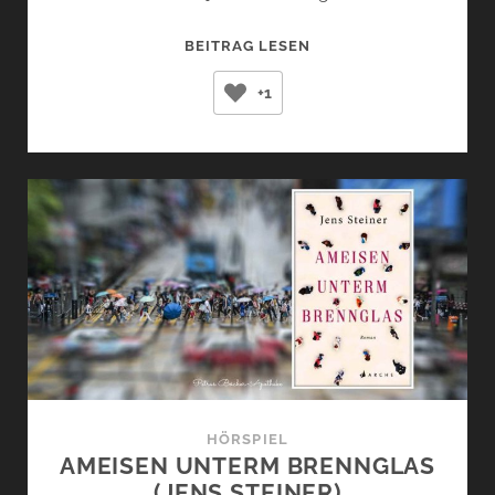
VOM
BEITRAG LESEN
AUFSTOSSEN D
+1
ER F
ENSTER –
H
EYM
HÖRSPIEL
AMEISEN UNTERM BRENNGLAS
(JENS STEINER)