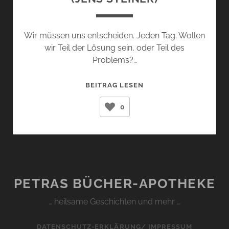
Wir müssen uns entscheiden. Jeden Tag. Wollen
wir Teil der Lösung sein, oder Teil des
Problems?…
AMEISEN
BEITRAG LESEN
UNTERM
0
BRENNGLAS
(JENS
STEINER)
PETRAS BÜCHER-APOTHEKE
… heilsame Geschichten und mehr …
DATENSCHUTZ-ERKLÄRUNG/ IMPRESSUM