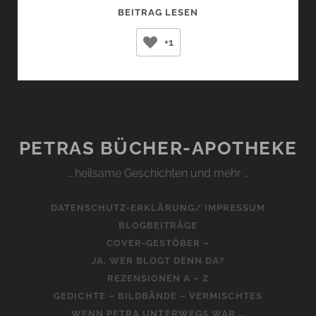
ALLEIN
BEITRAG LESEN
(DANIEL
+1
SCHREIBER)
PETRAS BÜCHER-APOTHEKE
… heilsame Geschichten und mehr …
DATENSCHUTZ-ERKLÄRUNG/ IMPRESSUM
BLOGBEITRÄGE
COVER-GESTÖBER –
JA, WER BLOGT DENN DA?
REZENSIONEN A – Z
GEDICHTE – BILDBÄNDE – VERMISCHTES
WENN PETRA UNTERWEGS WAR …