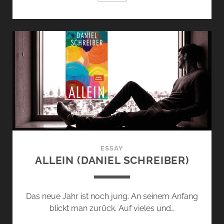
DIE
KUNST
DER
ZUVERSICHT
–
VON
GABRIELE
VON
ARNIM
ESSAY
ALLEIN (DANIEL SCHREIBER)
Das neue Jahr ist noch jung. An seinem Anfang
blickt man zurück. Auf vieles und…