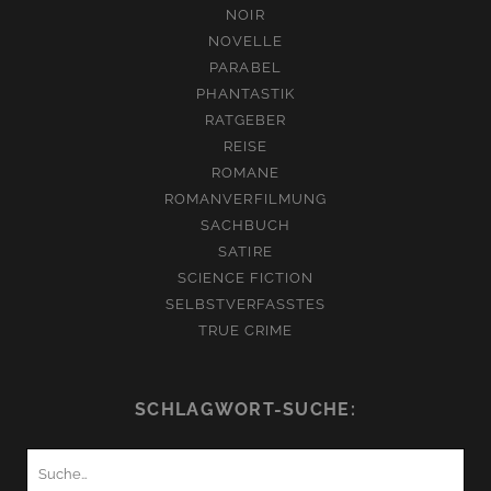
NOIR
NOVELLE
PARABEL
PHANTASTIK
RATGEBER
REISE
ROMANE
ROMANVERFILMUNG
SACHBUCH
SATIRE
SCIENCE FICTION
SELBSTVERFASSTES
TRUE CRIME
SCHLAGWORT-SUCHE:
Suchen
nach: