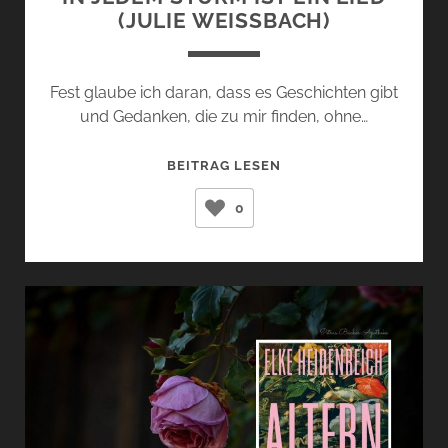
(JULIE WEISSBACH)
Fest glaube ich daran, dass es Geschichten gibt
und Gedanken, die zu mir finden, ohne…
IN
BEITRAG LESEN
JEDEM
0
STURM
IST
EIN
LIED
(JULIE
WEISSBACH)