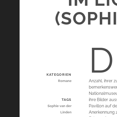
(SOPH
D
KATEGORIEN
Anzahl, ihrer 
Romane
bemerkenswert
Nationalmuseu
ihre Bilder a
TAGS
Pavillon auf d
Sophie van der
Anerkennung zu
Linden