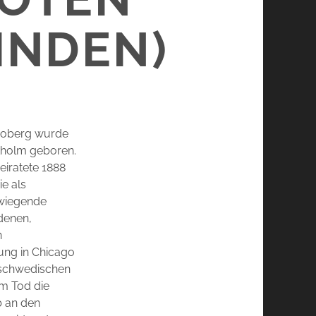
INDEN)
 Boberg wurde
kholm geboren.
eiratete 1888
ie als
rwiegende
denen,
n
ung in Chicago
 schwedischen
em Tod die
b an den