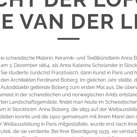
IE VAN DER L
ie schwedische Malerin, Keramik- und Textilkünstlerin Anna
am 3. Dezember 1864, als Anna Katarina Scholander in Stoc
Sie studierte zunächst Französisch, dann Kunst in Paris und h
den Architekten Ferdinand Boberg. Im gleichen Jahr stellte, d
Autodidaktin geltende Boberg zum ersten Mal aus. Die übe
zumeist in der schwedischen und norwegischen Arktis entstan
en Landschaftsgemälde, findet man heute im Schwedische
m in Stockholm. Anna Boberg, die 1893 auf der Weltausstell
usstellen konnte und die 1900 gemeinsam mit ihrem Mann den
er Weltausstellung in Paris mitgestaltete, wurde erst nach ihr
teil, die sie verdiente. Bei ihrer Beerdigung 1935, sie verstar