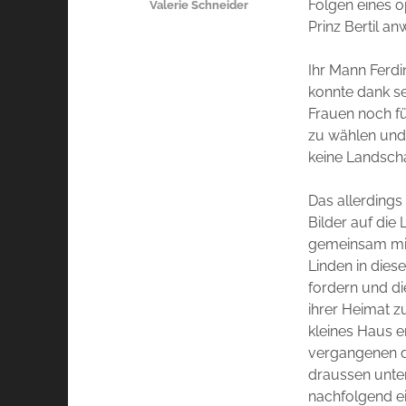
Folgen eines o
Valerie Schneider
Prinz Bertil a
Ihr Mann Ferdi
konnte dank sei
Frauen noch f
zu wählen und
keine Landscha
Das allerdings
Bilder auf die 
gemeinsam mit
Linden in dies
fordern und di
ihrer Heimat z
kleines Haus e
vergangenen d
draussen unte
nachfolgend ei