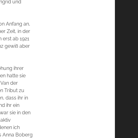
Ingrid und
von Anfang an,
er Zeit, in der
 erst ab 1921
nz gewiß aber
ehung ihrer
ten hatte sie
 Van der
n Tribut zu
, dass ihr in
d ihr ein
war sie in den
aktiv
denen ich
as Anna Boberg