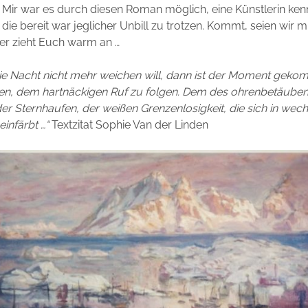
. Mir war es durch diesen Roman möglich, eine Künstlerin ke
, die bereit war jeglicher Unbill zu trotzen. Kommt, seien wir mi
er zieht Euch warm an …
ie Nacht nicht mehr weichen will, dann ist der Moment geko
en, dem hartnäckigen Ruf zu folgen. Dem des ohrenbetäube
er Sternhaufen, der weißen Grenzenlosigkeit, die sich in wec
infärbt …“
Textzitat Sophie Van der Linden