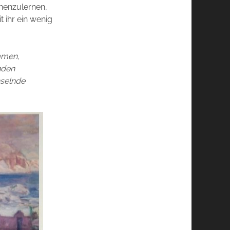
nnenzulernen,
t ihr ein wenig
mmen,
nden
hselnde