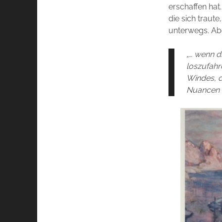
erschaffen hat
die sich traute
unterwegs. Ab
„… wenn d
loszufahr
Windes, d
Nuancen e