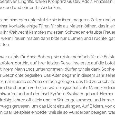
perativen Eingriffs, waren Kronprinz Gustav Adolf, Prinzessin 
nwesend und ehrten ihr Andenken.
nand hingegen unterstützte sie in ihren mageren Zeiten und 
ner Kontakte einige Türen für sie als Malerin öffnen, das in ein
ür ihr Wahlrecht kämpfen mussten. Schweden erlaubte Frauen
 wenn Frauen malten dann bitte nur Blumen und Früchte, ga
ften.
 war nichts für Anna Boberg, sie reiste mehrfach für die Entst
Lofoten, dorthin, auf ihrer letzten Reise, ihre erste auf die Lofo
 ihrem Mann 1901 unternommen, dürfen wir sie dank Sophie
er Geschichte begleiten. Das Alter begann in diesem Jahr seine
esmal musste es Anna einfach gelingen, das Bild zu erschaffen
um Durchbruch verhelfen würde. 1904 hatte ihr Mann Ferdinan
ntworfen und auf der Insel Fyrön in Svolvaer gebaut. Hierher 
reißig Jahren oft allein und im Winter gekommen und immer 
rwegs gewesen, um das Licht einzufangen. Auf Bildern, von 
n paar Beispiele einbette, weil sie so wunderbar belegen, w