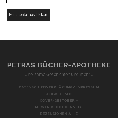
PETRAS BÜCHER-APOTHEKE
… heilsame Geschichten und mehr …
DATENSCHUTZ-ERKLÄRUNG/ IMPRESSUM
BLOGBEITRÄGE
COVER-GESTÖBER –
JA, WER BLOGT DENN DA?
REZENSIONEN A – Z