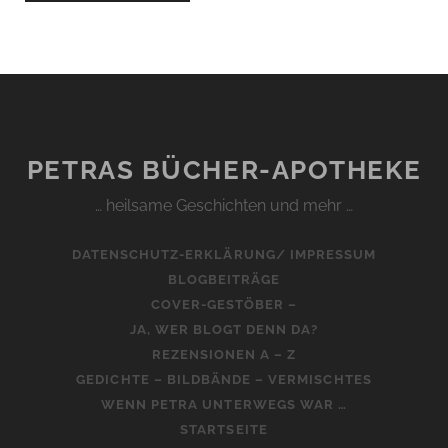
PETRAS BÜCHER-APOTHEKE
… heilsame Geschichten und mehr …
DATENSCHUTZ-ERKLÄRUNG/ IMPRESSUM
BLOGBEITRÄGE
COVER-GESTÖBER –
JA, WER BLOGT DENN DA?
REZENSIONEN A – Z
GEDICHTE – BILDBÄNDE – VERMISCHTES
WENN PETRA UNTERWEGS WAR …
STARTSEITE