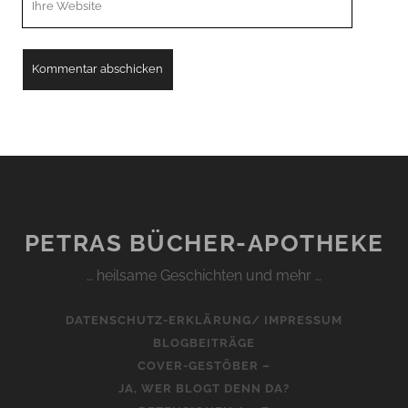
URL
PETRAS BÜCHER-APOTHEKE
… heilsame Geschichten und mehr …
DATENSCHUTZ-ERKLÄRUNG/ IMPRESSUM
BLOGBEITRÄGE
COVER-GESTÖBER –
JA, WER BLOGT DENN DA?