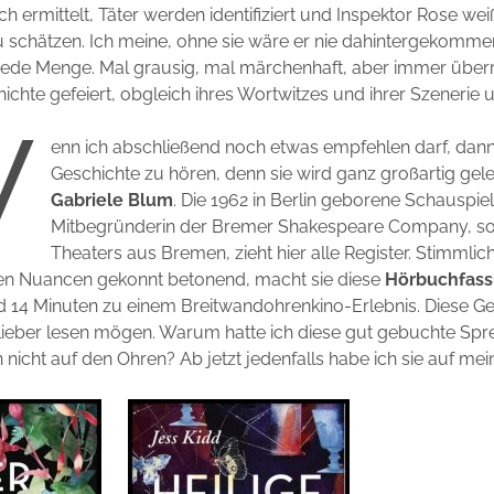
sch ermittelt, Täter werden identifiziert und Inspektor Rose w
zu schätzen. Ich meine, ohne sie wäre er nie dahintergekomme
t jede Menge. Mal grausig, mal märchenhaft, aber immer übe
hichte gefeiert, obgleich ihres Wortwitzes und ihrer Szenerie 
w
enn ich abschließend noch etwas empfehlen darf, dann
Geschichte zu hören, denn sie wird ganz großartig gel
Gabriele Blum
. Die 1962 in Berlin geborene Schauspie
Mitbegründerin der Bremer Shakespeare Company, s
Theaters aus Bremen, zieht hier alle Register. Stimmlich
en Nuancen gekonnt betonend, macht sie diese
Hörbuchfas
 14 Minuten zu einem Breitwandohrenkino-Erlebnis. Diese Ge
s lieber lesen mögen. Warum hatte ich diese gut gebuchte Spr
h nicht auf den Ohren? Ab jetzt jedenfalls habe ich sie auf mei