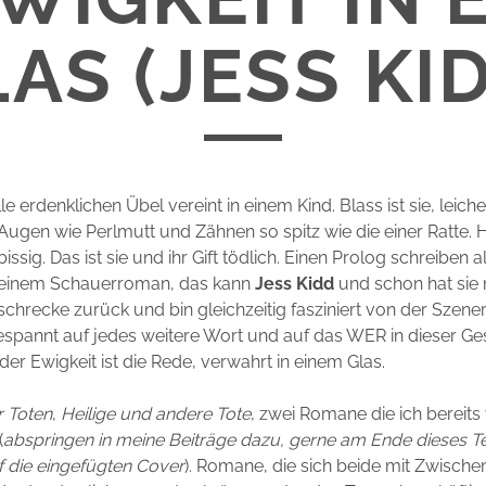
AS (JESS KI
lle erdenklichen Übel vereint in einem Kind. Blass ist sie, leich
Augen wie Perlmutt und Zähnen so spitz wie die einer Ratte.
bissig. Das ist sie und ihr Gift tödlich. Einen Prolog schreiben 
einem Schauerroman, das kann
Jess Kidd
und schon hat sie 
schrecke zurück und bin gleichzeitig fasziniert von der Szeneri
gespannt auf jedes weitere Wort und auf das WER in dieser G
der Ewigkeit ist die Rede, verwahrt in einem Glas.
r Toten
,
Heilige und andere Tote
, zwei Romane die ich bereits 
(
abspringen in meine Beiträge dazu, gerne am Ende dieses Te
f die eingefügten Cover
). Romane, die sich beide mit Zwische