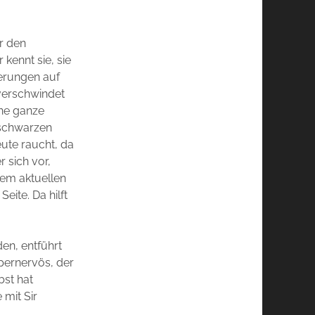
er den
 kennt sie, sie
ierungen auf
verschwindet
ine ganze
tschwarzen
eute raucht, da
r sich vor,
hrem aktuellen
eite. Da hilft
en, entführt
pernervös, der
bst hat
mit Sir