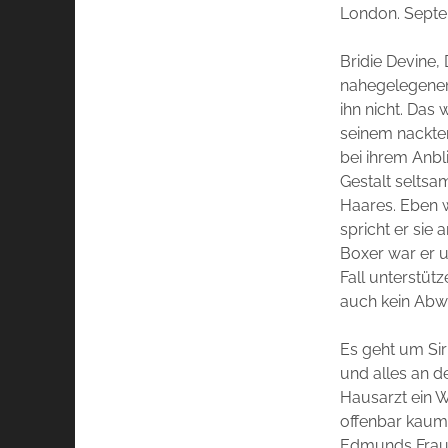
London. Septe
Bridie Devine,
nahegelegenen F
ihn nicht. Das
seinem nackte
bei ihrem Anbl
Gestalt selts
Haares. Eben wi
spricht er sie 
Boxer war er un
Fall unterstütz
auch kein Abw
Es geht um Sir
und alles an d
Hausarzt ein 
offenbar kaum
Edmunds Frau. 