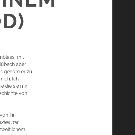
DD)
enblass, mit
 Hübsch aber
als gehöre er zu
mich. Ich
e die sie mir
eschichte von
von ihr
xtes mit
nweltlichem,