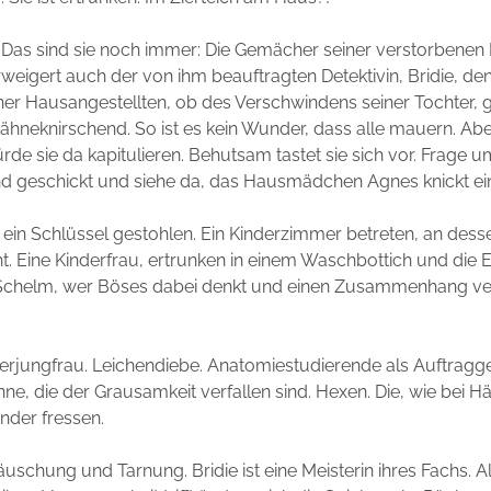
Das sind sie noch immer: Die Gemächer seiner verstorbenen F
weigert auch der von ihm beauftragten Detektivin, Bridie, den 
er Hausangestellten, ob des Verschwindens seiner Tochter, 
zähneknirschend. So ist es kein Wunder, dass alle mauern. Abe
ürde sie da kapitulieren. Behutsam tastet sie sich vor. Frage u
nd geschickt und siehe da, das Hausmädchen Agnes knickt ei
 ein Schlüssel gestohlen. Ein Kinderzimmer betreten, an de
. Eine Kinderfrau, ertrunken in einem Waschbottich und die 
n Schelm, wer Böses dabei denkt und einen Zusammenhang ver
erjungfrau. Leichendiebe. Anatomiestudierende als Auftragge
e, die der Grausamkeit verfallen sind. Hexen. Die, wie bei H
inder fressen.
uschung und Tarnung. Bridie ist eine Meisterin ihres Fachs. Al