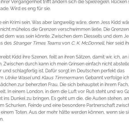
ihrer Vergangenheit trifft ändern sich die Spielregeln. Rücken 
e. Wird es eng für sie.
e ein Krimi sein. Was aber langweilig wäre, denn Jess Kidd wä
e nicht mühelos die Grenzen verschwimmen ließe. Die Grenze
d dem was sein könnte. Zwischen dem Diesseits und dem Jens
ms des
Stranger Times Teams
von
C. K. McDonnell
, hier seid ih
eibt Kidd ihre Szenen, feilt an ihren Sätzen, damit wir, ich, an
 Zwischen durch kann ich mein Grinsen einfach nicht abstellen
er und schlagfertig ist. Dafür sorgt im Deutschen perfekt das
am
Ulrike Wasel
und
Klaus Timmermann
. Gebannt verfolge ic
dchen zur beherzten Frau. Die sich behauptet in ihrem Fach,
lt. In einem London, in dem die Luft vor Ruß steht und wo 
t ins Dunkel zu bringen. Es geht um die, die Außen stehen, 
um Schurken, Feinde und eine besondere Partnerschaft zwisc
einem Toten. Aus der mehr hätte werden können, wenn sie si
en.