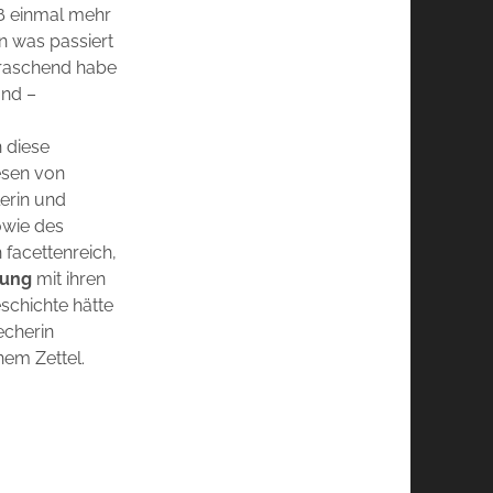
eiß einmal mehr
n was passiert
rraschend habe
und –
 diese
esen von
lerin und
owie des
 facettenreich,
sung
mit ihren
schichte hätte
echerin
nem Zettel.