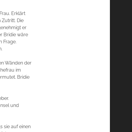
rau. Erklärt
Zutritt. Die
genehmigt er
r Bridie wäre
m Frage.
n.
ssen Wänden der
Ehefrau im
mutet. Bridie
ber.
änsel und
s sie auf einen