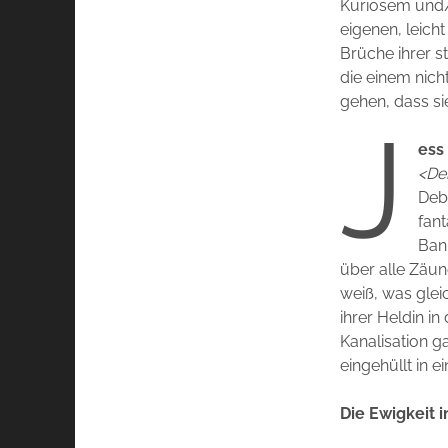
Kuriosem und/
eigenen, leich
Brüche ihrer s
die einem nich
gehen, dass sie
J
ess
<De
Deb
fant
Bank
über alle Zäun
weiß, was glei
ihrer Heldin in
Kanalisation g
eingehüllt in 
Die Ewigkeit 