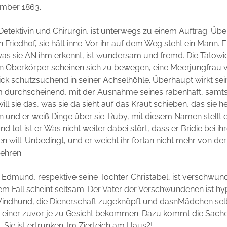
mber 1863.
 Detektivin und Chirurgin, ist unterwegs zu einem Auftrag. Üb
riedhof, sie hält inne. Vor ihr auf dem Weg steht ein Mann. Er
 was sie AN ihm erkennt, ist wundersam und fremd. Die Tätow
n Oberkörper scheinen sich zu bewegen, eine Meerjungfrau 
ick schutzsuchend in seiner Achselhöhle. Überhaupt wirkt se
am durchscheinend, mit der Ausnahme seines rabenhaft, sam
ll sie das, was sie da sieht auf das Kraut schieben, das sie h
an und er weiß Dinge über sie. Ruby, mit diesem Namen stellt e
d tot ist er. Was nicht weiter dabei stört, dass er Bridie bei i
en will. Unbedingt, und er weicht ihr fortan nicht mehr von der S
ehren.
 Edmund, respektive seine Tochter. Christabel, ist verschwund
em Fall scheint seltsam. Der Vater der Verschwundenen ist hy
Windhund, die Dienerschaft zugeknöpft und dasnMädchen sel
 einer zuvor je zu Gesicht bekommen. Dazu kommt die Sache 
Sie ist ertrunken. Im Zierteich am Haus?!