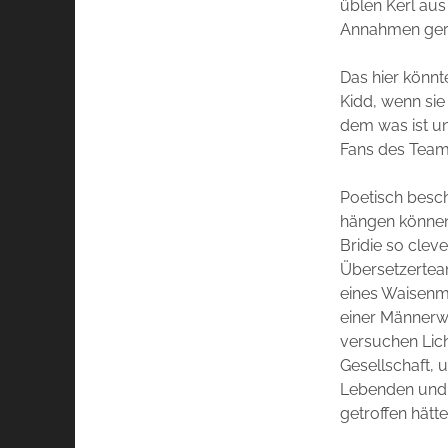
üblen Kerl aus 
Annahmen gerad
Das hier könnt
Kidd, wenn si
dem was ist un
Fans des Tea
Poetisch beschr
hängen können.
Bridie so clev
Übersetzerte
eines Waisenmä
einer Männerwe
versuchen Lich
Gesellschaft, 
Lebenden und 
getroffen hätt