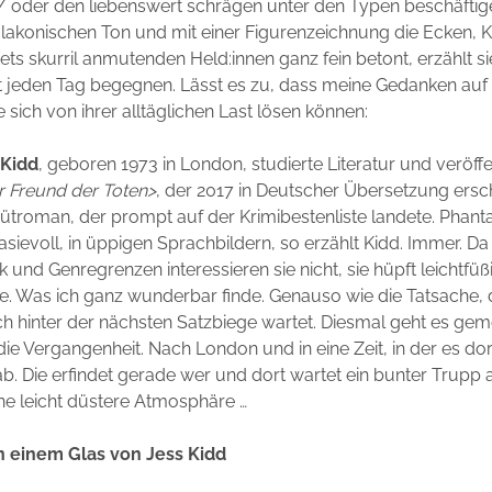
 oder den liebenswert schrägen unter den Typen beschäftige
t lakonischen Ton und mit einer Figurenzeichnung die Ecken, 
tets skurril anmutenden Held:innen ganz fein betont, erzählt s
t jeden Tag begegnen. Lässt es zu, dass meine Gedanken auf
 sich von ihrer alltäglichen Last lösen können:
 Kidd
, geboren 1973 in London, studierte Literatur und veröffe
r Freund der Toten>
, der 2017 in Deutscher Übersetzung ersch
ütroman, der prompt auf der Krimibestenliste landete. Phant
asievoll, in üppigen Sprachbildern, so erzählt Kidd. Immer. Da i
 und Genregrenzen interessieren sie nicht, sie hüpft leichtfüßi
e. Was ich ganz wunderbar finde. Genauso wie die Tatsache,
ch hinter der nächsten Satzbiege wartet. Diesmal geht es ge
 die Vergangenheit. Nach London und in eine Zeit, in der es do
ab. Die erfindet gerade wer und dort wartet ein bunter Trupp 
eine leicht düstere Atmosphäre …
in einem Glas von Jess Kidd