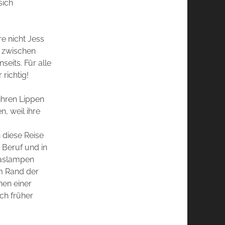
sich
re nicht Jess
n zwischen
eits. Für alle
r richtig!
 ihren Lippen
, weil ihre
h diese Reise
 Beruf und in
Gaslampen
am Rand der
hen einer
ch früher