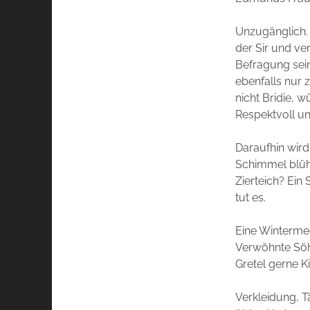
Unzugänglich. 
der Sir und ver
Befragung sein
ebenfalls nur 
nicht Bridie, w
Respektvoll u
Daraufhin wird
Schimmel blüht
Zierteich? Ei
tut es.
Eine Winterme
Verwöhnte Söhn
Gretel gerne K
Verkleidung, Tä