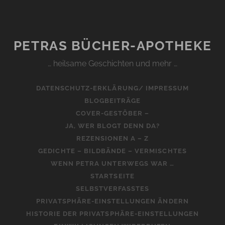
PETRAS BÜCHER-APOTHEKE
… heilsame Geschichten und mehr …
DATENSCHUTZ-ERKLÄRUNG/ IMPRESSUM
BLOGBEITRÄGE
COVER-GESTÖBER –
JA, WER BLOGT DENN DA?
REZENSIONEN A – Z
GEDICHTE – BILDBÄNDE – VERMISCHTES
WENN PETRA UNTERWEGS WAR …
STARTSEITE
SELBSTVERFASSTES
PRIVATSPHÄRE-EINSTELLUNGEN ÄNDERN
HISTORIE DER PRIVATSPHÄRE-EINSTELLUNGEN