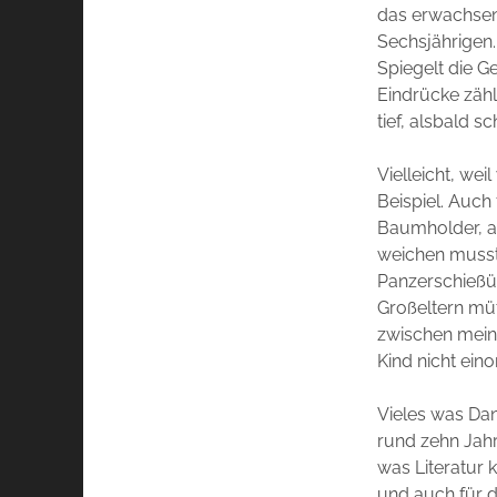
das erwachsenw
Sechsjährigen.
Spiegelt die G
Eindrücke zähl
tief, alsbald 
Vielleicht, we
Beispiel. Auc
Baumholder, an
weichen musste
Panzerschießü
Großeltern mü
zwischen meine
Kind nicht ein
Vieles was Dan
rund zehn Jahr
was Literatur
und auch für d