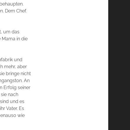
u behaupten.
en. Dem Chef.
kt, um das
e Mama in die
nfabrik und
uch mehr, aber
sie bringe nicht
Umgangston. An
n Erfolg seiner
 sie nach
 sind und es
hr Vater. Es
 genauso wie