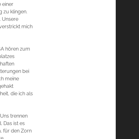
 einer
 zu klingen.
. Unsere
verstrickt mich
BBA hören zum
platzes
chaften
tterungen bei
ch meine
gehakt
it, die ich als
. Uns trennen
 Das ist es
, für den Zorn
te