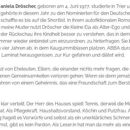
aniela Dröscher,
geboren am 4. Juni 1977, studierte in Trier
gehörte in diesem Jahr zu den Nominierten für den Deutsch
schaffte es bis auf die Shortlist. In ihrem autofiktionalen Ro
meine Mutter
nutzt Dröscher die Kleine Ela als Alter-Ego und
der Rückschau ihre Kindheit besser zu verstehen, das in dem 
 immer wieder einbindet um einzuordnen, zu hinterfragen. Sie b
on vier Jahren ab, in dem Kaugummiblasen platzen, ABBA dur
Laminat herausgerissen, zur Kur gefahren und diätet wird.
ld von Eheleuten, Eltern, die einander nichts mehr fragen, die 
denen Gemeinsamkeiten verloren gehen. Wenn sie denn jemal
fahren von einem Geheimnis, das eine Freundschaft zum Bers
 klar verteilt. Der Herr des Hauses spielt Tennis, derweil die M
hat. Als Pflegekraft, Haushaltsvorstand, Köchin und Putzfrau. 
 hagelt es Vorwürfe und selbst als ein unerklärliches Schm
st, gibt es kein Pardon. Als Leser:in hat man da mehr als eine