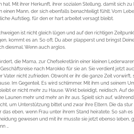
hat. Mit ihrer Herkunft, ihrer sozialen Stellung, damit sich z
n einen Mann, der sich ebenfalls benachteiligt fühlt. Vom Leb
che Aufstieg, für den er hart arbeitet versagt bleibt.
schweigen ist nicht gleich lügen und auf den richtigen Zeitpun
gen, kommt es an. So oft. Du aber plapperst und bringst Dein
ch diesmal. Wenn auch arglos.
rdert, die Mama, zur Chefsekretärin einer kleinen Lederware
e Geschäftsreise nach Marokko für sie an. Sie verdient jetzt a
r Vater nicht zufrieden. Obwohl er ihr die ganze Zeit vorwirft, 
use. Im Gegenteil. Es wird schlimmer. Mit ihm und seinem 
eibt er nicht mehr zu Hause. Wirkt beleidigt, neidisch. Auf de
ine Launen mehr und mehr an ihr aus. Spielt sich auf, während
cht, um Unterstützung bittet und zwar ihre Eltern. Die da stur
r das eben, wenn Frau unter ihrem Stand heiratete. So sah es i
heidung gewesen und mit ihr musste sie jetzt ebenso leben,
nn …