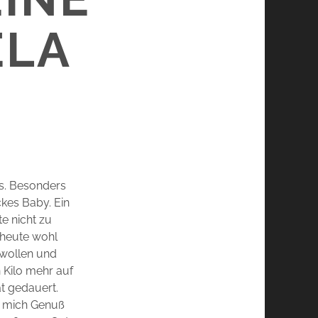
ELA
as. Besonders
ckes Baby. Ein
te nicht zu
 heute wohl
 wollen und
 Kilo mehr auf
at gedauert.
r mich Genuß