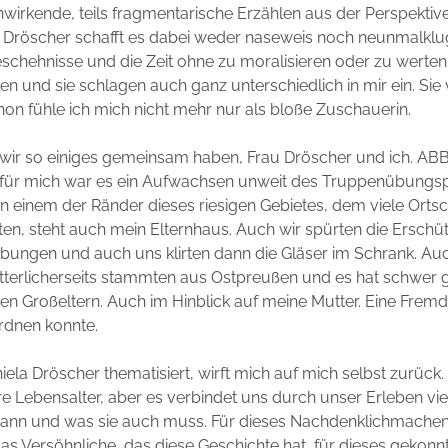
irkende, teils fragmentarische Erzählen aus der Perspektive
 Dröscher schafft es dabei weder naseweis noch neunmalklug
eschehnisse und die Zeit ohne zu moralisieren oder zu werten
en und sie schlagen auch ganz unterschiedlich in mir ein. Sie 
schon fühle ich mich nicht mehr nur als bloße Zuschauerin.
il wir so einiges gemeinsam haben, Frau Dröscher und ich. A
h für mich war es ein Aufwachsen unweit des Truppenübungs
 einem der Ränder dieses riesigen Gebietes, dem viele Orts
n, steht auch mein Elternhaus. Auch wir spürten die Erschü
bungen und auch uns klirten dann die Gläser im Schrank. Au
tterlicherseits stammten aus Ostpreußen und es hat schwer 
n Großeltern. Auch im Hinblick auf meine Mutter. Eine Fremdhe
ordnen konnte.
iela Dröscher thematisiert, wirft mich auf mich selbst zurück
e Lebensalter, aber es verbindet uns durch unser Erleben viel.
 kann und was sie auch muss. Für dieses Nachdenklichmachen
as Versöhnliche, das diese Geschichte hat, für dieses gekonn