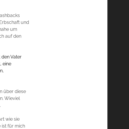
Flashbacks
e Erbschaft und
inahe um
ich auf den
t den Vater
, eine
n,
n über diese
n. Wieviel
.
rt wie sie
 ist für mich