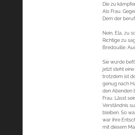
Die zu kämpfen 
Als Frau. Gege
Dem der berufli
Nein, Ela, zu 
Richtige zu sa
Bredouille. Au
Sie wurde befö
jetzt steht ein
trotzdem ist de
genug nach Ha
den Abenden bl
Frau. Lässt se
Verständnis su
bleiben. So wa
war ihre Entsc
mit diesem Ma