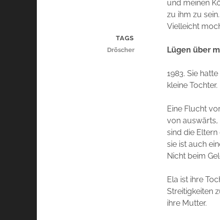
und meinen Kör
zu ihm zu sein
Vielleicht moc
TAGS
Lügen über m
Dröscher
1983. Sie hatte
kleine Tochter.
Eine Flucht vo
von auswärts, 
sind die Elter
sie ist auch e
Nicht beim Gel
Ela ist ihre To
Streitigkeiten
ihre Mutter.