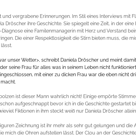
t und vergrabene Erinnerungen. Im Stil eines Interviews mit 
la Dröscher ihre Geschichte. Sie spiegelt eine Zeit, in der ein
r-Diagnose eine Familenmanagerin mit Herz und Verstand be
ingen. Die einer Respektlosigkeit die Stirn bieten muss, die m
lässt.
war unser Wetter>, schreibt Daniela Dröscher und meint dami
 der seine Frau für alles was in seinem Leben nicht funktioniert
ngeschlossen, mit einer zu dicken Frau war die eben nicht dri
 macht.
olzen ist dieser Mann wahrlich nicht! Einige empörte Stimme
h schon aufgeschnappt bevor ich in die Geschichte gestartet bi
eviel Fiktionen in ihm steckt weiß nur Daniela Dröscher allein
Figuren Zeichnung ist ihr mehr als sehr gut gelungen und die A
 die mich die Ohren aufstellen lässt. Der Clou an der Geschichte