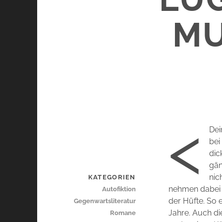
MU
<
Dei
bei
dic
gän
nic
KATEGORIEN
nehmen dabei a
Autofiktion
der Hüfte. So e
Gegenwartsliteratur
Jahre. Auch d
Romane