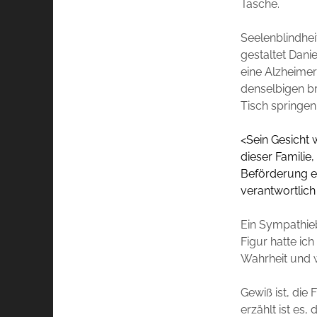
Tasche.
Seelenblindhei
gestaltet Danie
eine Alzheime
denselbigen br
Tisch springen 
<Sein Gesicht 
dieser Familie,
Beförderung ei
verantwortlich
Ein Sympathieb
Figur hatte ic
Wahrheit und wi
Gewiß ist, die 
erzählt ist es,