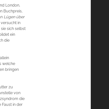
 und London,
en Buchpreis,
man
Lügen über
 versucht in
sie sich selbst
ildet ein
ch die
allein
s welche
ten bringen
utter zu
Anstelle von
erzsyndrom die
 Faust in der