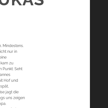
n. Mindestens.
cht nur in
eine
d kam zu
n Punkt: Seht
Mannes
mit Hof und
 spät,
se jagt die
ogs uns zeigen
opa.