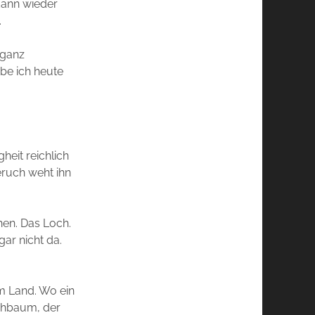
dann wieder
.
 ganz
be ich heute
gheit reichlich
eruch weht ihn
hen. Das Loch.
gar nicht da.
em Land. Wo ein
rschbaum, der