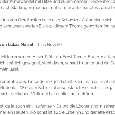
d der Klimawandel mit Hitze und zunehmender Trockenheit, 
 nach Starkregen machen mühsam erwirtschaftetes zunichte
den von Gewißheiten hat dieser Schweizer Autor einen nicht
nd sehr lesenswerten Blick zu diesem Thema geworfen. Ihn ha
von Lukas Maisel –
Eine Novelle
. Mitten in seinem Acker. Plötzlich. Ernst Tanner, Bauer, mit Kar
ieh spärlich gesegnet, steht davor, schaut hinunter und ein G
meln lässt.
rer Stube aus, hinter dem er jetzt steht, kann man es nicht se
 Bodenlos. Wie vom Schicksal ausgestanzt. Vielleicht ist es ja 
s nicht geblieben. Vielleicht hat er alles nur geträumt.
st‘ da ja auch ein Haufen sein. Da wo die Löcher sind in sein
mmer ein Haufen. Wo sonst ist all die Erde hin und der alte Ki