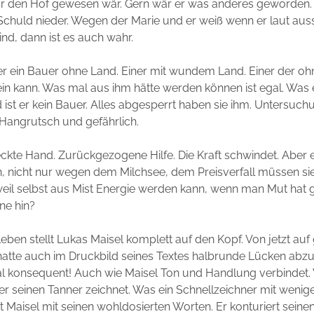
ür den Hof gewesen wär. Gern wär er was anderes geworden. 
 Schuld nieder. Wegen der Marie und er weiß wenn er laut aus
ind, dann ist es auch wahr.
 er ein Bauer ohne Land. Einer mit wundem Land. Einer der oh
ein kann. Was mal aus ihm hätte werden können ist egal. Was er
ist er kein Bauer. Alles abgesperrt haben sie ihm. Untersuch
 Hangrutsch und gefährlich.
ckte Hand. Zurückgezogene Hilfe. Die Kraft schwindet. Aber e
en, nicht nur wegen dem Milchsee, dem Preisverfall müssen 
weil selbst aus Mist Energie werden kann, wenn man Mut hat g
ine hin?
Leben stellt Lukas Maisel komplett auf den Kopf. Von jetzt auf 
hatte auch im Druckbild seines Textes halbrunde Lücken abzu
al konsequent! Auch wie Maisel Ton und Handlung verbindet.
er seinen Tanner zeichnet. Was ein Schnellzeichner mit wenig
cht Maisel mit seinen wohldosierten Worten. Er konturiert sein