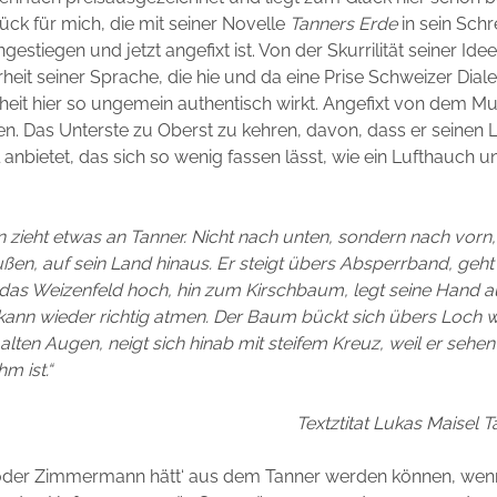
ück für mich, die mit seiner Novelle
Tanners Erde
in sein Schr
ngestiegen und jetzt angefixt ist. Von der Skurrilität seiner Ide
rheit seiner Sprache, die hie und da eine Prise Schweizer Dial
chheit hier so ungemein authentisch wirkt. Angefixt von dem Mut
ben. Das Unterste zu Oberst zu kehren, davon, dass er seinen L
anbietet, das sich so wenig fassen lässt, wie ein Lufthauch 
 zieht etwas an Tanner. Nicht nach unten, sondern nach vorn, 
ßen, auf sein Land hinaus. Er steigt übers Absperrband, geht 
das Weizenfeld hoch, hin zum Kirschbaum, legt seine Hand au
 kann wieder richtig atmen. Der Baum bückt sich übers Loch wi
alten Augen, neigt sich hinab mit steifem Kreuz, weil er sehen 
hm ist.“
Textztitat Lukas Maisel 
 oder Zimmermann hätt‘ aus dem Tanner werden können, wenn