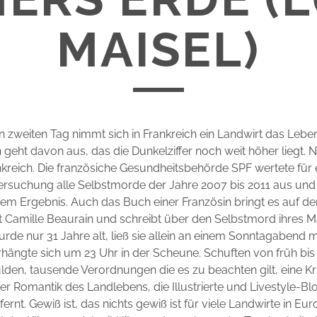
MAISEL)
 zweiten Tag nimmt sich in Frankreich ein Landwirt das Lebe
geht davon aus, das die Dunkelziffer noch weit höher liegt. Ni
kreich. Die französiche Gesundheitsbehörde SPF wertete für 
ersuchung alle Selbstmorde der Jahre 2007 bis 2011 aus un
em Ergebnis. Auch das Buch einer Französin bringt es auf de
t Camille Beaurain und schreibt über den Selbstmord ihres 
urde nur 31 Jahre alt, ließ sie allein an einem Sonntagabend 
rhängte sich um 23 Uhr in der Scheune. Schuften von früh bis
den, tausende Verordnungen die es zu beachten gilt, eine Kri
er Romantik des Landlebens, die Illustrierte und Livestyle-Bl
tfernt. Gewiß ist, das nichts gewiß ist für viele Landwirte in Eur