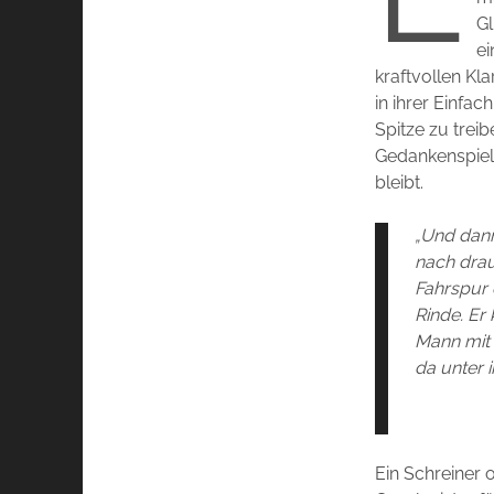
Gl
ei
kraftvollen Kla
in ihrer Einfa
Spitze zu trei
Gedankenspiel 
bleibt.
„Und dann
nach drau
Fahrspur 
Rinde. Er
Mann mit 
da unter i
Ein Schreiner