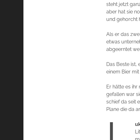
steht jetzt ga
aber hat sie n
und gehorcht ha
Als er das zwe
etwas unterne
abgeerntet we
Das Beste ist,
einem Bier mit
Er hätte es ihr
gefallen war s
schief da seit
Plane die da 
L
uk
Li
me