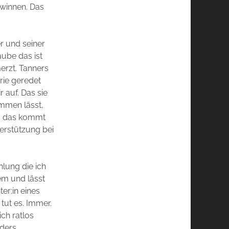
ewinnen. Das
r und seiner
aube das ist
merzt. Tanners
rie geredet
 auf. Das sie
ommen lässt,
m, das kommt
erstützung bei
lung die ich
em und lässt
er:in eines
tut es. Immer.
ich ratlos
nders