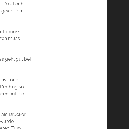
en. Das Loch
nd geworfen
n. Er muss
izen muss
as geht gut bei
 Ins Loch
 Der hing so
nnen auf die
 als Drucker
 wurde
ereit. Zum