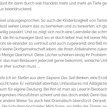
lässt ihn dann durch sein Handeln mehr und mehr an Tiefe g
aus beeindruckend.
aisel unausgesprochen. So auch die Kinderlosigkeit von Tanne
lässt seinen Lesern das zu bemerken und zu bewerten, ich gl
iwillig passiert. Und so zeigt sich noch eine Leerstelle die sch
t, die ihn schweigen lässt wo er doch lieber mal mit seiner Ma
ohl sie einander so vertraut und auch zugewandt sind fällt mir
eine kleine Dorfgemeinschaft leben, die ihnen Anteilnahme zuk
e Menge Gleichmut. Diese Löcher scheinen einzig ihr Proble
r, das man Bedauern jederzeit gerne bekommt, wirkliche Unt
er eher suchen muss …
ste ich an
Stefan aus dem Siepens
Das Seil
denken, eine Erzäh
cht habe. Er verbindet ebenfalls Unfassbares mit Alltäglich
Raum für eigene Deutung. Bei ihm ist man als Leser:in Beobacht
irgendwo Hinzuführen scheint und das doch endet. Denn das 
er andere Weise. So auch hier. Dramatisch überstürzt. Derweil 
 Die Schultern hochziehe. Mich frage, wo hätte der Tanner a