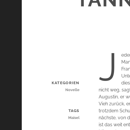
J
eden
Man 
Fran
Unt
dies
KATEGORIEN
nicht weg, sag
Novelle
Augustin, er w
Vieh zurück, e
trotzdem Schul
TAGS
nächste, von d
Maisel
ist das weit en