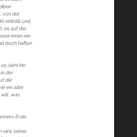
eiben
e, von der
ekt enthält und
, es auf die
eser:innen ein
und doch haften
es zieht ihn
in der
f die
e ein alter
will, was
Tanners Erde
 eins seiner