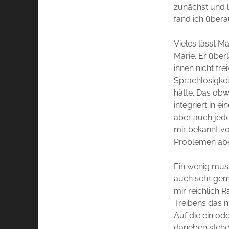
zunächst und 
fand ich über
Vieles lässt M
Marie. Er über
ihnen nicht fre
Sprachlosigkei
hätte. Das obw
integriert in 
aber auch jed
mir bekannt vo
Problemen ab
Ein wenig mus
auch sehr gemo
mir reichlich 
Treibens das n
Auf die ein od
daneben stehe.