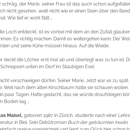
nz schräg, der Marie, seiner Frau ist das auch schon aufgefall
och nicht gesehen, weiß nicht wie er einen Stein über den Ra
t. Wie tief er wohl fällt …
ite Loch entdeckt, ist es vorbei mit dem an den Zufall glaube
hmen. Es richtig machen. Damit es weitergehen kann. Der We
rden und seine Kühe müssen hinaus. Auf die Weide.
 er deckt die Löcher erst mal ab und überlegt was zu tun ist. D
 Schnapserl unten im Dorf im Staubigen Esel.
 nicht verschweigen dürfen. Seiner Marie. Jetzt war es zu spät.
ie. Weil nach dem alten Kirschbaum hatte sie schauen wollen.
 ein paar Tagen. Hatte gedacht, das sie würde draufsteigen kö
am Boden lag …
as Maisel,
geboren 1987 in Zürich, studierte nach einer Lehre
teratur in Biel. Sein Debütroman
Buch der geträumten Inseln
,
hrfach preisausgezeichnet und liegt zum Glück hier schon b