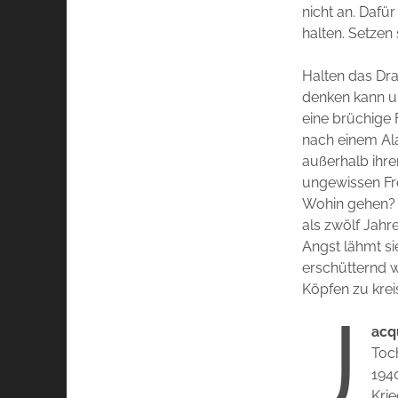
nicht an. Dafür
halten. Setzen
Halten das Dra
denken kann un
eine brüchige 
nach einem Ala
außerhalb ihre
ungewissen Frei
Wohin gehen? 
als zwölf Jahr
Angst lähmt si
erschütternd w
Köpfen zu krei
J
acq
Toc
1940
Kri