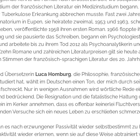
ium der französischen Literatur ein Medizinstudium begann, 
r Tuberkulose Erkrankung abbrechen musste. Fast zwei Jahr
anatorium in Eupen, sie heiratete zweimal, 1953 und 1963, sch
eben, veröffentlichte 1958 ihren ersten Roman. 1966 floppte ih
ng und sie pausierte das Schreiben, begann ein Psychologies
und arbeitete bis zu ihrem Tod 2012 als Psychoanalytikerin un
zehn Romane und zahlreichen Literaturpreisen gilt sie heute a
Stimmen der französisch-sprachigen Literatur des 20. Jahrh
nd Übersetzerin
Luca Homburg
, die Philosophie, französische
udiert hat, wählt im Deutschen einen Ton, der mich durch se
ufschreckt. Nur in wenigen Ausnahmen wird wörtliche Rede ei
 und bedrückend. Die Resignation und die fatalistische Haltung
sein im Kerker annehmen, dass es offenbar keinerlei Fluchtve
enden Versuche sich ein neues Leben zu erschließen schmerz
an es nach erzwungener Passivität wieder selbstbestimmt zu
ktivität wieder erlernen, wenn sie auf diese Weise abtrainiert