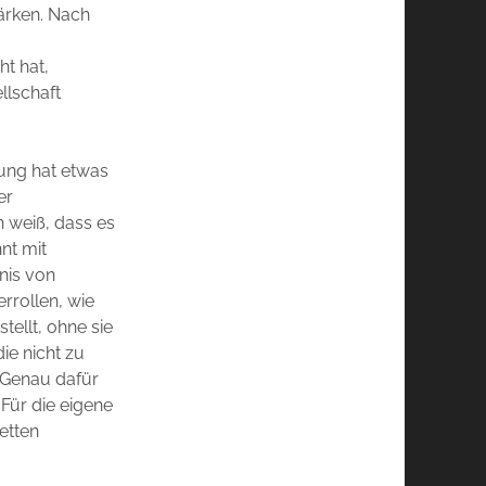
ärken. Nach
ht hat,
llschaft
mung hat etwas
er
 weiß, dass es
nt mit
nis von
rrollen, wie
tellt, ohne sie
ie nicht zu
 Genau dafür
 Für die eigene
etten