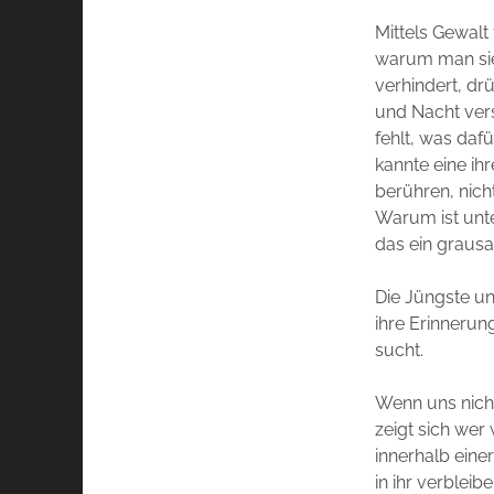
Mittels Gewalt
warum man sie
verhindert, dr
und Nacht vers
fehlt, was dafü
kannte eine ihr
berühren, nic
Warum ist unte
das ein graus
Die Jüngste un
ihre Erinnerun
sucht.
Wenn uns nich
zeigt sich wer
innerhalb eine
in ihr verbleib