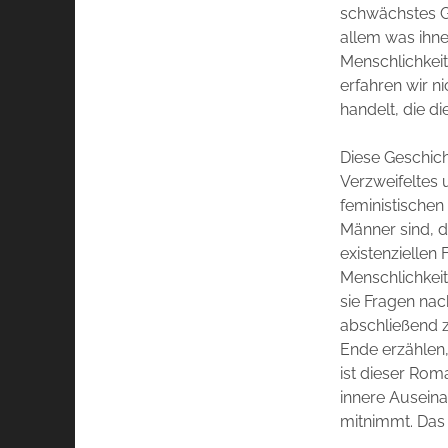
schwächstes Gl
allem was ihne
Menschlichkeit
erfahren wir n
handelt, die d
Diese Geschich
Verzweifeltes u
feministischen
Männer sind, d
existenziellen
Menschlichkeit
sie Fragen nach
abschließend z
Ende erzählen,
ist dieser Rom
innere Auseina
mitnimmt. Das 