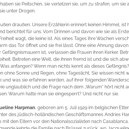
 haben sie Peitschen, sie verletzen sie, um zu strafen, um sie
 sie unter Drogen.
ußen draußen. Unsere Erzählerin erinnert keinen Himmel, ist hi
d berichtet für uns. Vom Drinnen und davon wie sie als Erste 
Freiheit wagt, die keine ist. Als eines Tages ihre Wachen versc
rm das Tor öffnet und sie frei lässt. Ohne eine Ahnung davo
r Gefängnismauern ist, verlassen die Frauen ihren Kerker. Bet
heit. Betreten eine Welt, die ihnen fremd ist und die sich abw
Was anfangen? Wenn man nichts kennt als dieses Gefängnis
en ohne Sonne und Regen, ohne Tageslicht, Sie wissen nicht w
e und was sie erfahren werden, auf ihrer folgenden Wandersch
ie unglaublich und die Frage nach dem „Warum“ hört nicht au
sen. Warum hatte man sie eingesperrt? Und nicht nur sie.
ueline Harpman
, geboren am 5. Juli 1929 im belgischen Ette
hter des jüdisch-holländischen Geschäftsmannes Andries Ha
 mit den Eltern vor den Nationalsozialisten nach Casablanca
egsende kehrte die Familie nach Brüssel zurück, wo Jacqueli