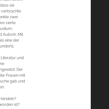
dass sie
e verbrachte
enkte zwei
re vierte
tudium,
d Autorin. Mit
ls eine der
underts.
 Literatur und
ine
ngesetzt. Der
 der Frauen mit
rsuche gab und
en.
 Handeln?
 worden ist?