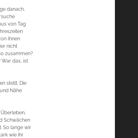
age danach,
ersuche
hmus von Tag
hreszeiten
 von Ihnen
er nicht
e so zusammen?
War das, ist
 stellt. Die
t und Nähe
 Überleben,
 und Schwächen
. So lange wir
ark wie ihr