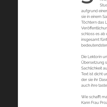
Stud
aufgrund eine
sie in einem S
Töchtern das L
Veröffentlichu
schloss es ab 
insgesamt fünf
bedeutendsten 
Die Lektorin u
Übersetzung st
Sachlichkeit a
Text ist dicht
der sie ihr Da
auch ihre tast
Wie schafft m
Kann Frau Proa