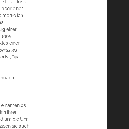
 stete Fluss
 aber einer
s merke ich
as
rg
einer
s 1995
xtes einen
connu les
woods
„Der
.
arpmann
 die namenlos
inn ihrer
nd um die Uhr
assen sie auch