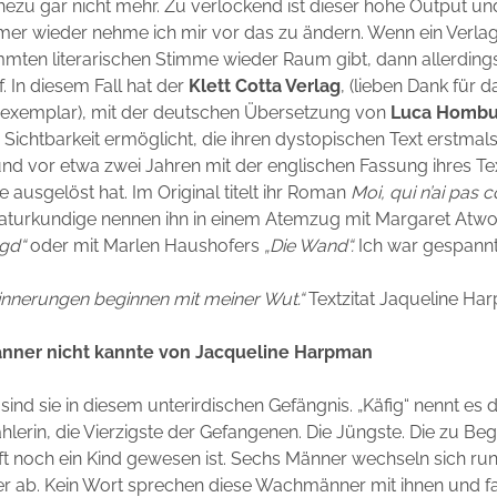
zu gar nicht mehr. Zu verlockend ist dieser hohe Output und
er wieder nehme ich mir vor das zu ändern. Wenn ein Verlag
mten literarischen Stimme wieder Raum gibt, dann allerding
. In diesem Fall hat der
Klett Cotta Verlag
, (lieben Dank für d
xemplar), mit der deutschen Übersetzung von
Luca Hombu
 Sichtbarkeit ermöglicht, die ihren dystopischen Text erstmal
 und vor etwa zwei Jahren mit der englischen Fassung ihres Te
ausgelöst hat. Im Original titelt ihr Roman
Moi, qui n’ai pas 
eraturkundige nennen ihn in einem Atemzug mit Margaret At
gd“
oder mit Marlen Haushofers
„Die Wand“.
Ich war gespannt
innerungen beginnen mit meiner Wut.“
Textzitat Jaqueline H
Männer nicht kannte von Jacqueline Harpman
 sind sie in diesem unterirdischen Gefängnis. „Käfig“ nennt es
hlerin, die Vierzigste der Gefangenen. Die Jüngste. Die zu Beg
t noch ein Kind gewesen ist. Sechs Männer wechseln sich ru
er ab. Kein Wort sprechen diese Wachmänner mit ihnen und f