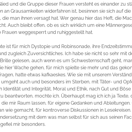
ied und die Gruppe dieser Frauen versteht es einander zu st
n an Grausamkeiten widerfahren ist, besinnen sie sich auf die
, die man ihnen versagt hat. Wer genau hier das Heft, die Mac
icht. Auch bleibt offen, ob es sich wirklich um eine Männergese
ie Frauen weggesperrt und ruhiggestellt hat.
te ist für mich Dystopie und Robinsonade, ihre Endzeitstim
nd zugleich Zuversichtliches. Ich habe sie nicht so sehr mit d
 Brille gelesen, auch wenn es um Schwesternschaft geht, man
ie hier Wache gehen, für mich spielte sie mehr und das gekon
 Fragen, hatte etwas kafkaeskes. Wie sie mit unserem Verständ
 umgeht auch und besonders im Sterben, mit Täter- und Opfe
 Identität und Integrität, Moral und Ethik, nach Gut und Böse s
u beantworten, mochte ich. Überhaupt mag ich ich ja Texte, d
 die mir Raum lassen, für eigene Gedanken und Ableitungen.
an wie gemacht, für kontroverse Diskussionen in Lesekreisen.
ndersetzung mit dem was man selbst für sich aus seinen Fac
gefiel mir besonders.