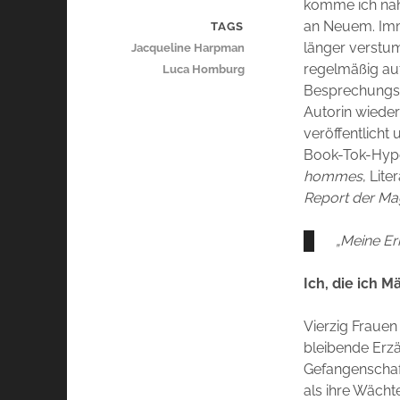
komme ich nahe
an Neuem. Imm
TAGS
länger verstum
Jacqueline Harpman
regelmäßig auf
Luca Homburg
Besprechungse
Autorin wieder
veröffentlicht
Book-Tok-Hype 
hommes
, Lit
Report der Ma
„Meine Er
Ich, die ich 
Vierzig Frauen
bleibende Erzä
Gefangenschaf
als ihre Wächt