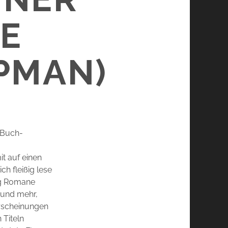
E
PMAN)
 Buch-
it auf einen
h fleißig lese
zig Romane
 und mehr,
erscheinungen
 Titeln