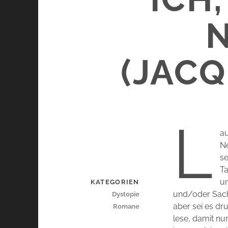
(JAC
L
au
Ne
se
Ta
un
KATEGORIEN
und/oder Sachb
Dystopie
aber sei es dr
Romane
lese, damit nu