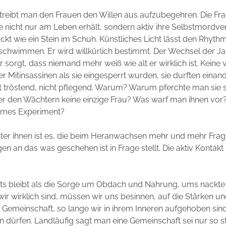
 treibt man den Frauen den Willen aus aufzubegehren. Die Fr
 nicht nur am Leben erhält, sondern aktiv ihre Selbstmordv
ückt wie ein Stein im Schuh. Künstliches Licht lässt den Rhyt
chwimmen. Er wird willkürlich bestimmt. Der Wechsel der Ja
r sorgt, dass niemand mehr weiß wie alt er wirklich ist. Keine
er Mitinsassinen als sie eingesperrt wurden, sie durften einand
ht tröstend, nicht pflegend. Warum? Warum pferchte man si
r den Wächtern keine einzige Frau? Was warf man ihnen vor? 
ames Experiment?
ter ihnen ist es, die beim Heranwachsen mehr und mehr Fragen
gen an das was geschehen ist in Frage stellt. Die aktiv Kontak
ts bleibt als die Sorge um Obdach und Nahrung, ums nackte
 wir wirklich sind, müssen wir uns besinnen, auf die Stärken
r Gemeinschaft, so lange wir in ihrem Inneren aufgehoben sind
en dürfen. Landläufig sagt man eine Gemeinschaft sei nur so st