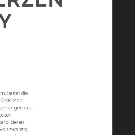
Y
n, lautet die
 Dickinson.
le verborgen und
zeiten
tarb, deren
 von zwanzig