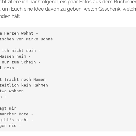
ht zitiere ich nachfolgend, ein paar Fotos aus dem Buchinne
n, um Euch eine Idee davon zu geben, welch Geschenk, welch
nden hält.
m Herzen wohnt
 - 
ischen von Mirko Bonné
 ich nicht sein -
Massen heim -
 nur zum Schein -
l nein -
t Tracht noch Namen
zeitlich kein Rahmen
two wohnen
n -
agt mir
mancher Bote -
gibt's nicht -
gen nie -