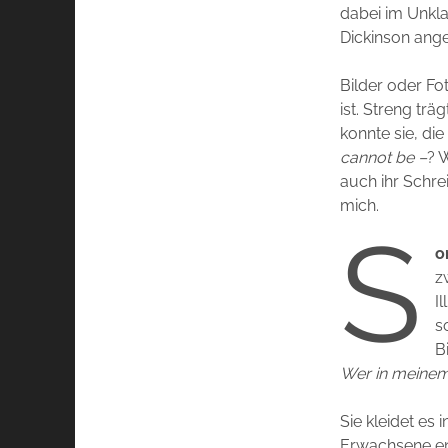
dabei im Unklar
Dickinson anges
Bilder oder Fot
ist. Streng tr
konnte sie, die
cannot be –
? 
auch ihr Schre
mich.
S
o
z
I
s
B
Wer in meine
Sie kleidet es 
Erwachsene ent