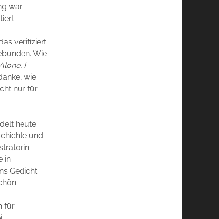
ang war
iert.
as verifiziert
gebunden. Wie
Alone, I
danke, wie
cht nur für
delt heute
schichte und
stratorin
e in
ns Gedicht
chön.
h für
i