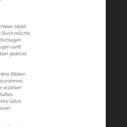
hleier, bildet
ses Buch möchte
ufschlagen
ugen sanft
rben gedeckt,
tinis Bildern
inzurahmen.
er erzählen
haftes,
 ihre Sätze.
hauen.