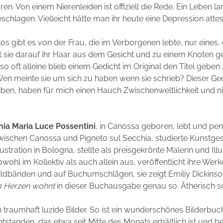
en. Von einem Nierenleiden ist offiziell die Rede. Ein Leben l
chlagen. Vielleicht hätte man ihr heute eine Depression attest
os gibt es von der Frau, die im Verborgenen lebte, nur eines, d
ägt sie darauf ihr Haar aus dem Gesicht und zu einem Knoten 
 so oft alleine blieb einem Gedicht im Original den Titel geben
Wen meinte sie um sich zu haben wenn sie schrieb? Dieser Ge
iben, haben für mich einen Hauch Zwischenweltlichkeit und ni
nia Maria Luce Possentini
, in Canossa geboren, lebt und pen
wischen Canossa und Pigneto sul Secchia, studierte Kunstge
llustration in Bologna, stellte als preisgekrönte Malerin und Illu
owohl im Kollektiv als auch allein aus, veröffentlicht ihre Werk
ildbänden und auf Buchumschlägen, sie zeigt Emiliy Dickinso
m Herzen wohnt
in dieser Buchausgabe genau so. Ätherisch s
in traumhaft luzide Bilder. So ist ein wunderschönes Bilderbuc
standen, das etwa seit Mitte des Monats erhältlich ist und be