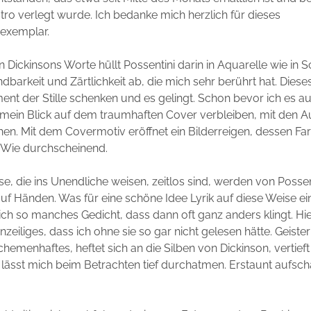
ro verlegt wurde. Ich bedanke mich herzlich für dieses
exemplar.
n Dickinsons Worte hüllt Possentini darin in Aquarelle wie in Sc
dbarkeit und Zärtlichkeit ab, die mich sehr berührt hat. Die
nt der Stille schenken und es gelingt. Schon bevor ich es a
 mein Blick auf dem traumhaften Cover verbleiben, mit den A
hen. Mit dem Covermotiv eröffnet ein Bilderreigen, dessen Fa
. Wie durchscheinend.
se, die ins Unendliche weisen, zeitlos sind, werden von Possen
uf Händen. Was für eine schöne Idee Lyrik auf diese Weise e
ich so manches Gedicht, dass dann oft ganz anders klingt. Hi
zeiliges, dass ich ohne sie so gar nicht gelesen hätte. Geister
schemenhaftes, heftet sich an die Silben von Dickinson, vertieft
 lässt mich beim Betrachten tief durchatmen. Erstaunt aufsc