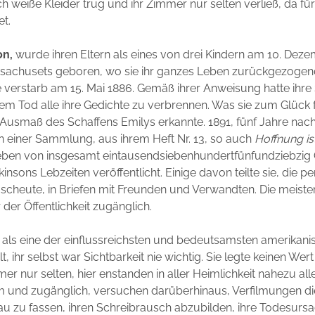
h weiße Kleider trug und ihr Zimmer nur selten verließ, da für
t.
on,
wurde ihren Eltern als eines von drei Kindern am 10. Deze
achusets geboren, wo sie ihr ganzes Leben zurückgezogen
e verstarb am 15. Mai 1886. Gemäß ihrer Anweisung hatte ihr
rem Tod alle ihre Gedichte zu verbrennen. Was sie zum Glück f
as Ausmaß des Schaffens Emilys erkannte. 1891, fünf Jahre nac
in einer Sammlung, aus ihrem Heft Nr. 13, so auch
Hoffnung is
eben von insgesamt eintausendsiebenhundertfünfundziebzig
nsons Lebzeiten veröffentlicht. Einige davon teilte sie, die p
cheute, in Briefen mit Freunden und Verwandten. Die meiste
 der Öffentlichkeit zugänglich.
 als eine der einflussreichsten und bedeutsamsten amerikani
lt, ihr selbst war Sichtbarkeit nie wichtig. Sie legte keinen We
mer nur selten, hier enstanden in aller Heimlichkeit nahezu all
und zugänglich, versuchen darüberhinaus, Verfilmungen di
rau zu fassen, ihren Schreibrausch abzubilden, ihre Todesursa