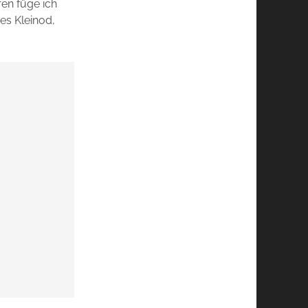
ren füge ich
es Kleinod,