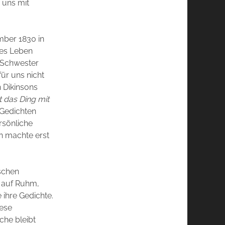
 uns mit
mber 1830 in
es Leben
e Schwester
ür uns nicht
h Dikinsons
t das Ding mit
 Gedichten
ersönliche
n machte erst
schen
rt auf Ruhm,
e ihre Gedichte.
ese
che bleibt