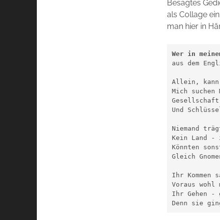
Besagtes Gedic
als Collage ei
man hier in Hä
Wer in meine
aus dem Engl
Allein, kann
Mich suchen 
Gesellschaft
Und Schlüsse
Niemand träg
Kein Land - 
Könnten sons
Gleich Gnome
Ihr Kommen s
Voraus wohl 
Ihr Gehen - 
Denn sie gin