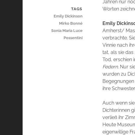
Jahren nur noc
Worten zeichne
TAGS
Emily Dickinson
Emily Dickins
Mirko Bonné
Amherst/ Mass
Sonia Maria Luce
verbrachte. Si
Possentini
Vinnie nach ih
tat, als sie d
Tod, erschien 
Federn.
Nur si
wurden zu Dicki
Begegnungen s
ihre Schwester
Auch wenn sie
Dichterinnen gi
verließ ihr Zim
Heute Museum 
eigenwillige F