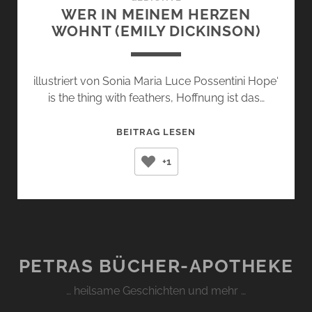
WER IN MEINEM HERZEN
WOHNT (EMILY DICKINSON)
illustriert von Sonia Maria Luce Possentini Hope‘
is the thing with feathers, Hoffnung ist das…
WER
BEITRAG LESEN
IN
+1
MEINEM
HERZEN
WOHNT
(EMILY
DICKINSON)
PETRAS BÜCHER-APOTHEKE
… heilsame Geschichten und mehr …