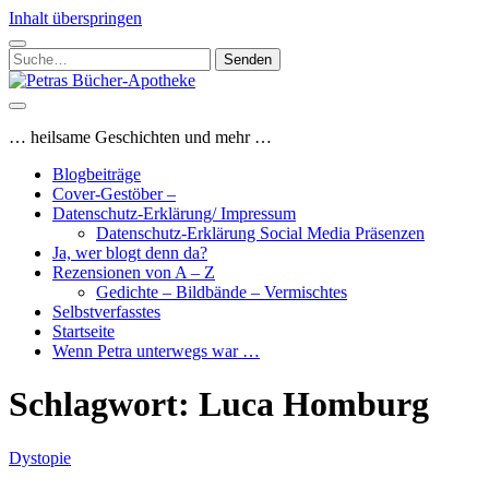
Inhalt überspringen
Suchen
nach:
Petras
Bücher-
Apotheke
… heilsame Geschichten und mehr …
Blogbeiträge
Cover-Gestöber –
Datenschutz-Erklärung/ Impressum
Datenschutz-Erklärung Social Media Präsenzen
Ja, wer blogt denn da?
Rezensionen von A – Z
Gedichte – Bildbände – Vermischtes
Selbstverfasstes
Startseite
Wenn Petra unterwegs war …
Schlagwort:
Luca Homburg
Dystopie