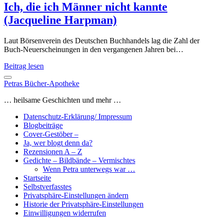
Ich, die ich Männer nicht kannte
(Jacqueline Harpman)
Laut Börsenverein des Deutschen Buchhandels lag die Zahl der
Buch-Neuerscheinungen in den vergangenen Jahren bei…
Ich,
Beitrag lesen
die
ich
Petras Bücher-Apotheke
Männer
… heilsame Geschichten und mehr …
nicht
kannte
Datenschutz-Erklärung/ Impressum
(Jacqueline
Blogbeiträge
Harpman)
Cover-Gestöber –
Ja, wer blogt denn da?
Rezensionen A – Z
Gedichte – Bildbände – Vermischtes
Wenn Petra unterwegs war …
Startseite
Selbstverfasstes
Privatsphäre-Einstellungen ändern
Historie der Privatsphäre-Einstellungen
Einwilligungen widerrufen