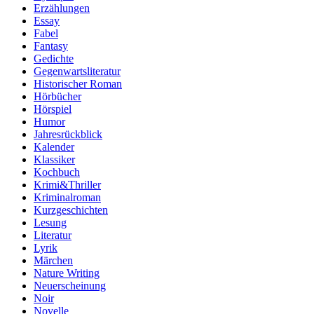
Erzählungen
Essay
Fabel
Fantasy
Gedichte
Gegenwartsliteratur
Historischer Roman
Hörbücher
Hörspiel
Humor
Jahresrückblick
Kalender
Klassiker
Kochbuch
Krimi&Thriller
Kriminalroman
Kurzgeschichten
Lesung
Literatur
Lyrik
Märchen
Nature Writing
Neuerscheinung
Noir
Novelle