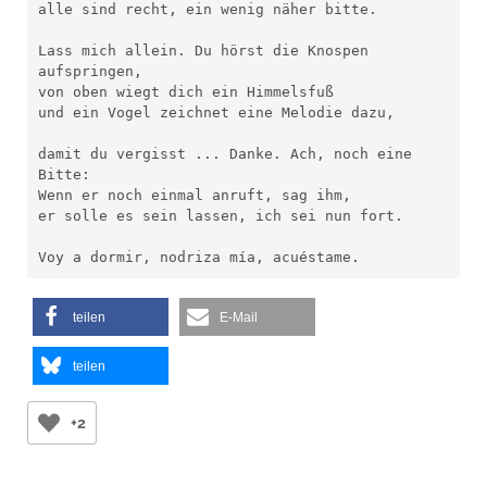
alle sind recht, ein wenig näher bitte.

Lass mich allein. Du hörst die Knospen 
aufspringen,

von oben wiegt dich ein Himmelsfuß

und ein Vogel zeichnet eine Melodie dazu,

damit du vergisst ... Danke. Ach, noch eine 
Bitte:

Wenn er noch einmal anruft, sag ihm,

er solle es sein lassen, ich sei nun fort.

Voy a dormir, nodriza mía, acuéstame.
teilen
E-Mail
teilen
+2