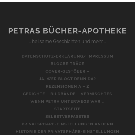
PETRAS BÜCHER-APOTHEKE
… heilsame Geschichten und mehr …
DATENSCHUTZ-ERKLÄRUNG/ IMPRESSUM
BLOGBEITRÄGE
COVER-GESTÖBER –
JA, WER BLOGT DENN DA?
REZENSIONEN A – Z
GEDICHTE – BILDBÄNDE – VERMISCHTES
WENN PETRA UNTERWEGS WAR …
STARTSEITE
SELBSTVERFASSTES
PRIVATSPHÄRE-EINSTELLUNGEN ÄNDERN
HISTORIE DER PRIVATSPHÄRE-EINSTELLUNGEN