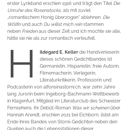
erster Lyrikband erschien 1916 und trägt den Titel
Die
Unruhe des Rosenstocks,
als mit zuviel
„romantischem Honig überzogen“ ablehnen.
Die
Wölfin
und auch
Du willst mich rein
stammen
neben
Frieden
aus dieser Zeit und ich mochte sie alle,
hätte sie nie als zur romantisch verteufelt.
H
ildegard E. Keller
die Handverleserin
dieses schönen Gedichtbandes ist
Germanistin, Hispanistin, freie Autorin,
Filmemacherin, Verlegerin,
Literaturkritikerin, Professorin und
Podcasterin von alfonsinastorni.ch, war zehn Jahre
lang Jurorin beim Ingeborg-Bachmann-Wettbewerb
in Klagenfurt, Mitglied im Literaturclub des Schweizer
Fernsehens. Ihr Debüt-Roman
Was wir scheinen
über
Hannah Arendt, erschien 2021 bei Eichborn, listet am
Ende ihres Bandes von Storni-Gedichten neben den
Quellen auch die Lebensstationen dieser