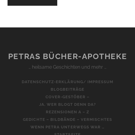
PETRAS BÜCHER-APOTHEKE
… heilsame Geschichten und mehr …
DATENSCHUTZ-ERKLÄRUNG/ IMPRESSUM
BLOGBEITRÄGE
COVER-GESTÖBER –
JA, WER BLOGT DENN DA?
REZENSIONEN A – Z
GEDICHTE – BILDBÄNDE – VERMISCHTES
WENN PETRA UNTERWEGS WAR …
STARTSEITE