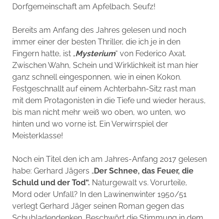
Dorfgemeinschaft am Apfelbach. Seufz!
Bereits am Anfang des Jahres gelesen und noch
immer einer der besten Thriller, die ich je in den
Fingern hatte, ist „
Mysterium
“ von Federico Axat.
Zwischen Wahn, Schein und Wirklichkeit ist man hier
ganz schnell eingesponnen, wie in einen Kokon.
Festgeschnallt auf einem Achterbahn-Sitz rast man
mit dem Protagonisten in die Tiefe und wieder heraus,
bis man nicht mehr weiß wo oben, wo unten, wo
hinten und wo vorne ist. Ein Verwirrspiel der
Meisterklasse!
Noch ein Titel den ich am Jahres-Anfang 2017 gelesen
habe: Gerhard Jägers „
Der Schnee, das Feuer, die
Schuld und der Tod“.
Naturgewalt vs. Vorurteile,
Mord oder Unfall? In den Lawinenwinter 1950/51
verlegt Gerhard Jäger seinen Roman gegen das
Schubladendenken. Beschwört die Stimmung in dem