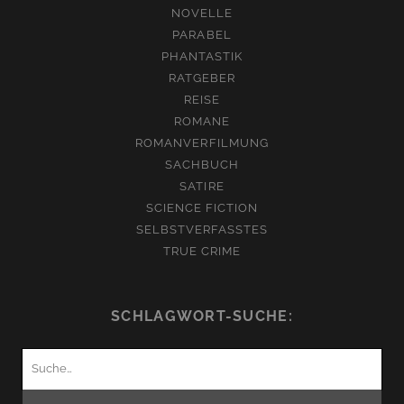
NOVELLE
PARABEL
PHANTASTIK
RATGEBER
REISE
ROMANE
ROMANVERFILMUNG
SACHBUCH
SATIRE
SCIENCE FICTION
SELBSTVERFASSTES
TRUE CRIME
SCHLAGWORT-SUCHE:
Suchen
nach: