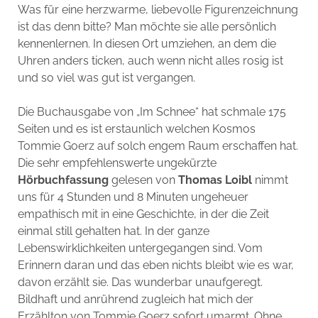
Was für eine herzwarme, liebevolle Figurenzeichnung
ist das denn bitte? Man möchte sie alle persönlich
kennenlernen. In diesen Ort umziehen, an dem die
Uhren anders ticken, auch wenn nicht alles rosig ist
und so viel was gut ist vergangen.
Die Buchausgabe von „Im Schnee“ hat schmale 175
Seiten und es ist erstaunlich welchen Kosmos
Tommie Goerz auf solch engem Raum erschaffen hat.
Die sehr empfehlenswerte ungekürzte
Hörbuchfassung
gelesen von
Thomas Loibl
nimmt
uns für 4 Stunden und 8 Minuten ungeheuer
empathisch mit in eine Geschichte, in der die Zeit
einmal still gehalten hat. In der ganze
Lebenswirklichkeiten untergegangen sind. Vom
Erinnern daran und das eben nichts bleibt wie es war,
davon erzählt sie. Das wunderbar unaufgeregt.
Bildhaft und anrührend zugleich hat mich der
Erzählton von Tommie Goerz sofort umarmt. Ohne