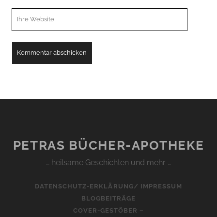
Webseiten
URL
PETRAS BÜCHER-APOTHEKE
… heilsame Geschichten und mehr …
DATENSCHUTZ-ERKLÄRUNG/ IMPRESSUM
BLOGBEITRÄGE
COVER-GESTÖBER –