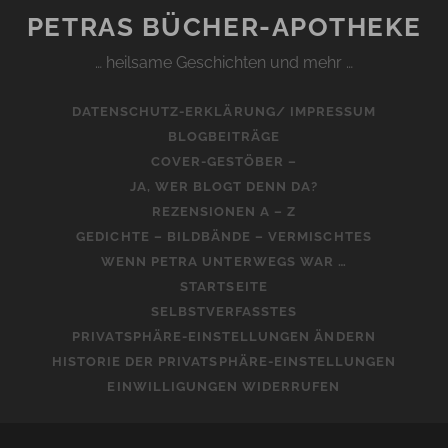
PETRAS BÜCHER-APOTHEKE
… heilsame Geschichten und mehr …
DATENSCHUTZ-ERKLÄRUNG/ IMPRESSUM
BLOGBEITRÄGE
COVER-GESTÖBER –
JA, WER BLOGT DENN DA?
REZENSIONEN A – Z
GEDICHTE – BILDBÄNDE – VERMISCHTES
WENN PETRA UNTERWEGS WAR …
STARTSEITE
SELBSTVERFASSTES
PRIVATSPHÄRE-EINSTELLUNGEN ÄNDERN
HISTORIE DER PRIVATSPHÄRE-EINSTELLUNGEN
EINWILLIGUNGEN WIDERRUFEN