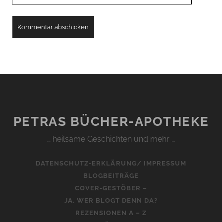
PETRAS BÜCHER-APOTHEKE
… heilsame Geschichten und mehr …
DATENSCHUTZ-ERKLÄRUNG/ IMPRESSUM
BLOGBEITRÄGE
COVER-GESTÖBER –
JA, WER BLOGT DENN DA?
REZENSIONEN A – Z