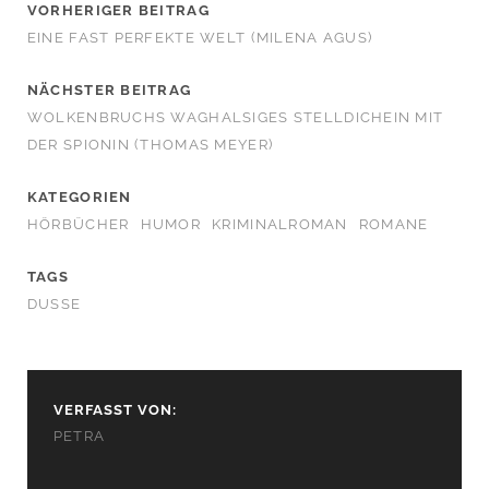
VORHERIGER BEITRAG
EINE FAST PERFEKTE WELT (MILENA AGUS)
NÄCHSTER BEITRAG
WOLKENBRUCHS WAGHALSIGES STELLDICHEIN MIT
DER SPIONIN (THOMAS MEYER)
KATEGORIEN
HÖRBÜCHER
HUMOR
KRIMINALROMAN
ROMANE
TAGS
DUSSE
VERFASST VON:
PETRA