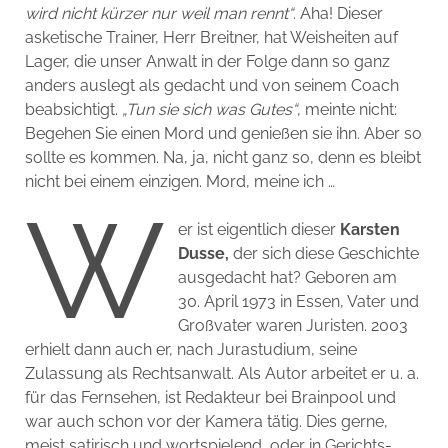
wird nicht kürzer nur weil man rennt“
. Aha! Dieser
asketische Trainer, Herr Breitner, hat Weisheiten auf
Lager, die unser Anwalt in der Folge dann so ganz
anders auslegt als gedacht und von seinem Coach
beabsichtigt.
„Tun sie sich was Gutes“
, meinte nicht:
Begehen Sie einen Mord und genießen sie ihn. Aber so
sollte es kommen. Na, ja, nicht ganz so, denn es bleibt
nicht bei einem einzigen. Mord, meine ich …
W
er ist eigentlich dieser
Karsten
Dusse,
der sich diese Geschichte
ausgedacht hat? Geboren am
30. April 1973 in Essen, Vater und
Großvater waren Juristen. 2003
erhielt dann auch er, nach Jurastudium, seine
Zulassung als Rechtsanwalt. Als Autor arbeitet er u. a.
für das Fernsehen, ist Redakteur bei Brainpool und
war auch schon vor der Kamera tätig. Dies gerne,
meist satirisch und wortspielend, oder in Gerichts-