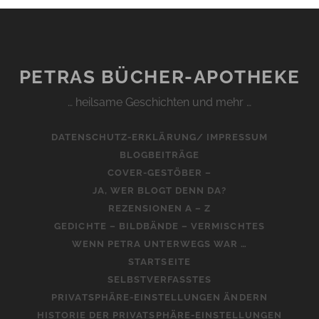
PETRAS BÜCHER-APOTHEKE
… heilsame Geschichten und mehr …
DATENSCHUTZ-ERKLÄRUNG/ IMPRESSUM
BLOGBEITRÄGE
COVER-GESTÖBER –
JA, WER BLOGT DENN DA?
REZENSIONEN A – Z
GEDICHTE – BILDBÄNDE – VERMISCHTES
WENN PETRA UNTERWEGS WAR …
STARTSEITE
SELBSTVERFASSTES
PRIVATSPHÄRE-EINSTELLUNGEN ÄNDERN
HISTORIE DER PRIVATSPHÄRE-EINSTELLUNGEN