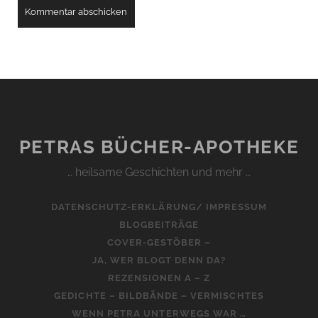
PETRAS BÜCHER-APOTHEKE
… heilsame Geschichten und mehr …
DATENSCHUTZ-ERKLÄRUNG/ IMPRESSUM
BLOGBEITRÄGE
COVER-GESTÖBER –
JA, WER BLOGT DENN DA?
REZENSIONEN A – Z
GEDICHTE – BILDBÄNDE – VERMISCHTES
WENN PETRA UNTERWEGS WAR …