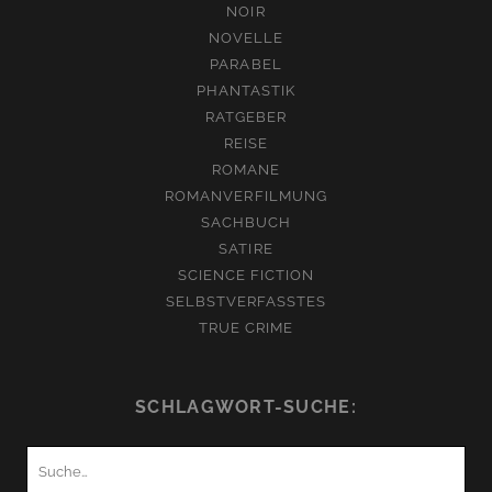
NOIR
NOVELLE
PARABEL
PHANTASTIK
RATGEBER
REISE
ROMANE
ROMANVERFILMUNG
SACHBUCH
SATIRE
SCIENCE FICTION
SELBSTVERFASSTES
TRUE CRIME
SCHLAGWORT-SUCHE:
Suchen
nach: