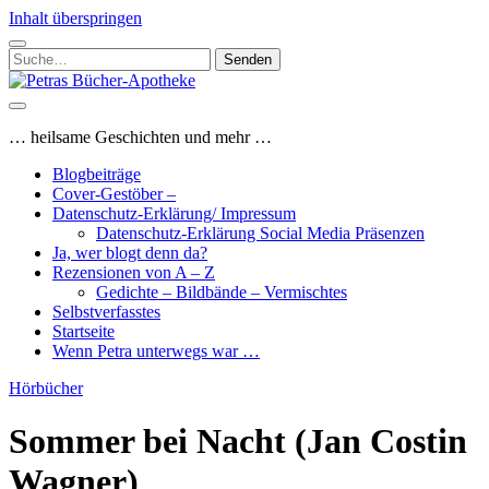
Inhalt überspringen
Suchen
nach:
Petras
Bücher-
Apotheke
… heilsame Geschichten und mehr …
Blogbeiträge
Cover-Gestöber –
Datenschutz-Erklärung/ Impressum
Datenschutz-Erklärung Social Media Präsenzen
Ja, wer blogt denn da?
Rezensionen von A – Z
Gedichte – Bildbände – Vermischtes
Selbstverfasstes
Startseite
Wenn Petra unterwegs war …
Hörbücher
Sommer bei Nacht (Jan Costin
Wagner)