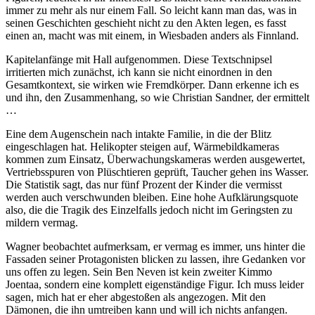
immer zu mehr als nur einem Fall. So leicht kann man das, was in
seinen Geschichten geschieht nicht zu den Akten legen, es fasst
einen an, macht was mit einem, in Wiesbaden anders als Finnland.
Kapitelanfänge mit Hall aufgenommen. Diese Textschnipsel
irritierten mich zunächst, ich kann sie nicht einordnen in den
Gesamtkontext, sie wirken wie Fremdkörper. Dann erkenne ich es
und ihn, den Zusammenhang, so wie Christian Sandner, der ermittelt
…
Eine dem Augenschein nach intakte Familie, in die der Blitz
eingeschlagen hat. Helikopter steigen auf, Wärmebildkameras
kommen zum Einsatz, Überwachungskameras werden ausgewertet,
Vertriebsspuren von Plüschtieren geprüft, Taucher gehen ins Wasser.
Die Statistik sagt, das nur fünf Prozent der Kinder die vermisst
werden auch verschwunden bleiben. Eine hohe Aufklärungsquote
also, die die Tragik des Einzelfalls jedoch nicht im Geringsten zu
mildern vermag.
Wagner beobachtet aufmerksam, er vermag es immer, uns hinter die
Fassaden seiner Protagonisten blicken zu lassen, ihre Gedanken vor
uns offen zu legen. Sein Ben Neven ist kein zweiter Kimmo
Joentaa, sondern eine komplett eigenständige Figur. Ich muss leider
sagen, mich hat er eher abgestoßen als angezogen. Mit den
Dämonen, die ihn umtreiben kann und will ich nichts anfangen.