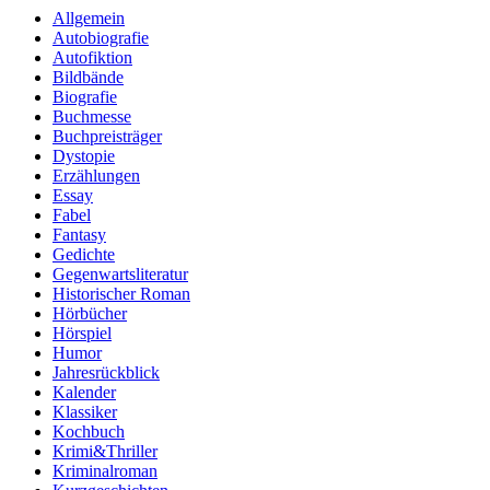
Allgemein
Autobiografie
Autofiktion
Bildbände
Biografie
Buchmesse
Buchpreisträger
Dystopie
Erzählungen
Essay
Fabel
Fantasy
Gedichte
Gegenwartsliteratur
Historischer Roman
Hörbücher
Hörspiel
Humor
Jahresrückblick
Kalender
Klassiker
Kochbuch
Krimi&Thriller
Kriminalroman