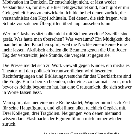
Motivation im Dunkeln. Er entschuldigt nicht, er lässt weder
Verständnis zu, für die, die hier fehlgeschaltet sind, noch gibt er mir
Gelegenheit Hass zu entwickeln. Ich bleibe bei denen zurück, die
verständnislos den Kopf schütteln. Bei denen, die sich fragen, wie
Schutz vor solchen Übergriffen überhaupt aussehen kann.
Wer im Glashaus sitzt sollte nicht mit Steinen werfen? Zweifel sind
gesät. Was hatte man übersehen? Was versäumt? Ein Müdigkeit, die
man tief in den Knochen spürt, weil die Nächte einem keine Ruhe
mehr lassen. Akribisch arbeiten die Beamten gegen die Uhr. Jeder
Tag der verstreicht, jede Stunde, die vergeht ist gegen sie.
Die Presse meldet sich zu Wort. Gewalt gegen Kinder, ein mediales
Theater, mit den politisch Verantwortlichen wird inszeniert.
Rechtfertigungen und Erklärungsversuche für das Unerklärbare sind
die Folge. Ein Leben zu beenden, oder eines zu traumatisieren, noch
bevor es richtig begonnen hat, hat eine Grausamkeit, die sich schwer
in Worte fassen lässt.
Man spürt, das hier eine neue Reihe startet, Wagner nimmt sich Zeit
für seine Hauptfiguren, und gibt ihnen allen reichlich Gepäck mit.
Drei Kollegen, drei Tragödien. Neigungen von denen niemand
wissen darf. Flashbacks der Figuren führen mich immer wieder
zurück.