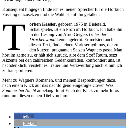
Konsequent hingegen finde ich es, neuen Sprecher für die Hörbuch-
Fassung einzusetzen und die Wahl ist auf ihn gefallen:
T
orben Kessler,
geboren 1975 in Bielefeld,
Schauspieler, ist ein Profi im Hörbuch. Ich habe ihn
in der Lesung von Arno Geigers
Unter der
Drachenwand
kennengelernt. Er meistert auch
diesen Text, findet einen Vorleserhythmus, der zu
den kurzen, prägnanten Sätzen Wagners passt. Man
hört im gerne zu, er hält sich zurück, gibt dem Stoff Raum, setzt
Akzente bei den zahlreichen Gedankenfäden, konfrontiert uns, ist
nachdenklich, versteht es Trauer und Verzweiflung auch stimmlich
zu transportieren.
Mehr zu Wagners Romanen, und meinen Besprechungen dazu,
nach einem Klick auf das nachfolgend eingefügte Cover. Was
Sommer bei Nacht
anbelangt führt Euch der Klick zu mehr Infos
rund um diesen neuen Titel von ihm:
teilen
E-Mail