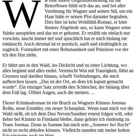
W
ie eine innere Gegenüberstellung für die
Betroffenen fühlt sich das an, und bei aller
Verehrung für Wagner und seinen Stil, um ein
Haar hätte er seinen Plot darunter begraben.
Dies hier ist kein Wohlfühl-Roman, er lotet
finstere Abgründe aus, so kann Wagner seine
Stärke ausspielen und das tut er gekonnt. Er erzählt nie einfach nur
vorwärts, taucht immer tief und sprachlich hat er mich bislang nie
enttäuscht. Auch diesmal ist er poetisch, sanft und eindringlich zu
zugleich. Formuliert mit einer Behutsamkeit und Präzision vor der
ich den Hut ziehe.
Er führt uns in den Wald, ins Dickicht und zu einer Lichtung, wo
alles beginnt und alles endet. Vermischt Wut mit Traurigkeit, führt an
Grenzen und darüber hinaus, schafft Verbindungen, die mich
aufhorchen lassen. „Das ist der Ort, an dem ich kaputt gemacht
wurde“. Ein einziger Satz zerreißt den Schleicher, der bislang über
dem Fall lag. Öffnet Augen, auch die meinen …
Dieser Kriminalroman ist ein Bruch zu Wagners Kimmo Joentaa
Reihe, neue Ermittler, ein neuer Schauplatz. Wenn man mich vor die
Wahl stellt, ob ich dem Duo Neven/Sandner erneut folgen will, oder
lieber bei Kimmo in Finnland bleibe, dann gehöre ich eindeutig zu
Team Joentaa. Denn in Summe hat mich sein
„Sommer bei Nacht“
nicht so recht abholen können. Vielleicht standen mir meine hohen
Erwartungen auch im Weg.