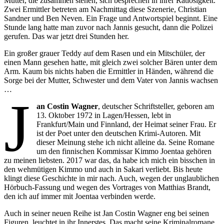
Mütter, die zusammen stehen, sich besprechen in ihrer Ratlosigkeit.
Zwei Ermittler betreten am Nachmittag diese Szenerie, Christian
Sandner und Ben Neven. Ein Frage und Antwortspiel beginnt. Eine
Stunde lang hatte man zuvor nach Jannis gesucht, dann die Polizei
gerufen. Das war jetzt drei Stunden her.
Ein großer grauer Teddy auf dem Rasen und ein Mitschüler, der
einen Mann gesehen hatte, mit gleich zwei solcher Bären unter dem
Arm. Kaum bis nichts haben die Ermittler in Händen, während die
Sorge bei der Mutter, Schwester und dem Vater von Jannis wachsen
…
J
an Costin Wagner
, deutscher Schriftsteller, geboren am
13. Oktober 1972 in Lagen/Hessen, lebt in
Frankfurt/Main und Finnland, der Heimat seiner Frau. Er
ist der Poet unter den deutschen Krimi-Autoren. Mit
dieser Meinung stehe ich nicht alleine da. Seine Romane
um den finnischen Kommissar Kimmo Joentaa gehören
zu meinen liebsten. 2017 war das, da habe ich mich ein bisschen in
den wehmütigen Kimmo und auch in Sakari verliebt. Bis heute
klingt diese Geschichte in mir nach. Auch, wegen der unglaublichen
Hörbuch-Fassung und wegen des Vortrages von Matthias Brandt,
den ich auf immer mit Joentaa verbinden werde.
Auch in seiner neuen Reihe ist Jan Costin Wagner eng bei seinen
Figuren, leuchtet in ihr Innerstes. Das macht seine Kriminalromane