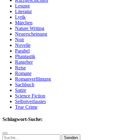
Kurzgeschichten
Lesung
Literatur
Lyrik
Märchen
Nature Writing
Neuerscheinung
Noir
Novelle
Parabel
Phantastik
Ratgeber
Reise
Romane
Romanverfilmung
Sachbuch
Satire
Science Fiction
Selbstverfasstes
True Crime
Schlagwort-Suche:
Suchen