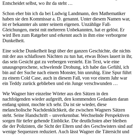
Entscheidet selbst, wo ihr da steht …
Schon eher bin ich da bei Ludwig Landmann, den Mathematiker
haben sie den Kommissar a. D. genannt. Unter diesem Namen war,
ist er bekannter als unter seinem eigenen. Unzählige Fall-
Gleichungen, meist mit mehreren Unbekannten, hat er gelöst. Er
wird Ben zum Ratgeber und erkennt auch in ihm eine verborgene
Dunkelheit.
Eine solche Dunkelheit liegt über der ganzen Geschichte, die nichts
mit der aus schlaflosen Nächten zu tun hat, etwas Böses lauert in ihr,
das sein Gesicht gut zu verbergen versteht. Ein Text, wie eine
unausgesprochene, schwelende Drohung, ich habe das Gefühl, ich
bin auf der Suche nach einem Monster, bin unruhig. Eine Spur führt
zu einem Cold Case, auch in diesem Fall, von vor einem Jahr war
ein Teddy zurück geblieben und ein Junge verschwunden …
Wie Wagner hier einzelne Wörter aus den Sätzen in den
nachfolgenden wieder aufgreift, den kommenden Gedanken daran
entlang spinnt, mochte ich sehr. Da ist sie wieder, diese
melancholische Nachdenklichkeit, die zwischen Wagners Sätzen
steht. Seine Handschrift – unverkennbar. Wechselnde Perspektiven
sorgen für tiefer gehende Einblicke. Die deutlichsten aber bleiben
die der Polizisten, die Sicht der Eltern und des Geschwisters sind auf
wenige Sequenzen reduziert. Auch lässt Wagner die Tätersicht und