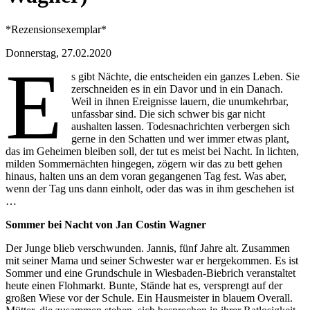
*Rezensionsexemplar*
Donnerstag, 27.02.2020
E
s gibt Nächte, die entscheiden ein ganzes Leben. Sie
zerschneiden es in ein Davor und in ein Danach.
Weil in ihnen Ereignisse lauern, die unumkehrbar,
unfassbar sind. Die sich schwer bis gar nicht
aushalten lassen. Todesnachrichten verbergen sich
gerne in den Schatten und wer immer etwas plant,
das im Geheimen bleiben soll, der tut es meist bei Nacht. In lichten,
milden Sommernächten hingegen, zögern wir das zu bett gehen
hinaus, halten uns an dem voran gegangenen Tag fest. Was aber,
wenn der Tag uns dann einholt, oder das was in ihm geschehen ist
…
Sommer bei Nacht von Jan Costin Wagner
Der Junge blieb verschwunden. Jannis, fünf Jahre alt. Zusammen
mit seiner Mama und seiner Schwester war er hergekommen. Es ist
Sommer und eine Grundschule in Wiesbaden-Biebrich veranstaltet
heute einen Flohmarkt. Bunte, Stände hat es, versprengt auf der
großen Wiese vor der Schule. Ein Hausmeister in blauem Overall.