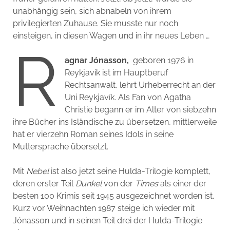
unabhängig sein, sich abnabeln von ihrem
privilegierten Zuhause. Sie musste nur noch
einsteigen, in diesen Wagen und in ihr neues Leben …
R
agnar Jónasson,
geboren 1976 in
Reykjavík ist im Hauptberuf
Rechtsanwalt, lehrt Urheberrecht an der
Uni Reykjavík. Als Fan von Agatha
Christie begann er im Alter von siebzehn
ihre Bücher ins Isländische zu übersetzen, mittlerweile
hat er vierzehn Roman seines Idols in seine
Muttersprache übersetzt.
Mit
Nebel
ist also jetzt seine Hulda-Trilogie komplett,
deren erster Teil
Dunkel
von der
Times
als einer der
besten 100 Krimis seit 1945 ausgezeichnet worden ist.
Kurz vor Weihnachten 1987 steige ich wieder mit
Jónasson und in seinen Teil drei der Hulda-Trilogie