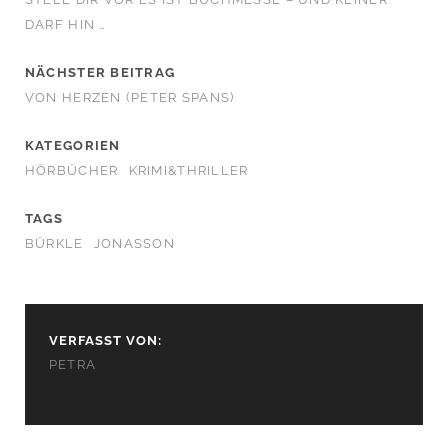
DARF HIN …
NÄCHSTER BEITRAG
VON HERZEN (PETER SPANS)
KATEGORIEN
HÖRBÜCHER
KRIMI&THRILLER
TAGS
BÜRKLE
JONASSON
VERFASST VON:
PETRA