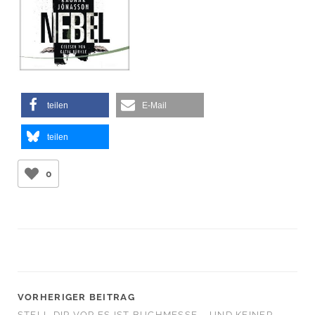
teilen
E-Mail
teilen
0
VORHERIGER BEITRAG
STELL DIR VOR ES IST BUCHMESSE – UND KEINER