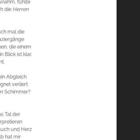
zunahm, fühlte
ch die
Herren
ach mal die
aziergänge
en, die einem
Blick ist klar.
nt.
ein Abgleich
gnet verliert
rten Schimmer?
s Tal der
rpretieren
Bauch und Herz
lb hat mir