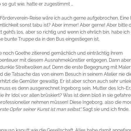
o so gut wie, hatte er zugestimmt …
 Förderverein-Reise wäre ich auch gerne aufgebrochen. Eine
fentlichkeit sonst tabu ist? Aber immer! Aber gerne! Aber bitt
zt geht’s los, aber so richtig und wenn ich ehrlich bin, habe ic
se bunte Truppe da in den Bus eingestiegen ist.
ie noch Goethe zitierend gemächlich und einträchtig ihrem
nteuer mit diesem Ausnahmekünstler entgegen. Dann aber
dunkle Streitwolken auf. Denn die erste Begegnung mit Male
 die Tatsache das von einem Besuch in seinem Atelier nie d
rhitzt die Gemüter gewaltig. Er ist aber schon auch sehr unlei
 muss es denn ausgerechnet Ingeborg sein, Mutter des Ich-Er
e ihr Idol vor allen brüskiert? Was ist denn bloß in sie gefahr
 professioneller nehmen müssen! Diese Ingeborg, also die moch
rste Opfer seiner Kunst ist man selbst“.
Sagt sie und ich finde, 
genauso kaputt wie die Gesellschaft. Alles habe damit angefang