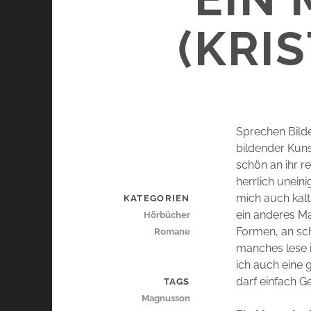
(KRI
Sprechen Bilde
bildender Kuns
schön an ihr r
herrlich uneini
mich auch kalt
KATEGORIEN
ein anderes Ma
Hörbücher
Formen, an sch
Romane
manches lese i
ich auch eine 
darf einfach G
TAGS
Magnusson