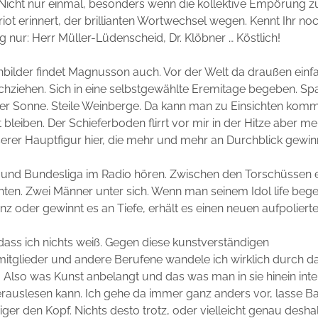
r. Nicht nur einmal, besonders wenn die kollektive Empörung 
riot erinnert, der brillianten Wortwechsel wegen. Kennt Ihr no
ag nur: Herr Müller-Lüdenscheid, Dr. Klöbner … Köstlich!
bilder findet Magnusson auch. Vor der Welt da draußen einf
hziehen. Sich in eine selbstgewählte Eremitage begeben. Sp
er Sonne. Steile Weinberge. Da kann man zu Einsichten komm
bleiben. Der Schieferboden flirrt vor mir in der Hitze aber mein 
erer Hauptfigur hier, die mehr und mehr an Durchblick gewin
n und Bundesliga im Radio hören. Zwischen den Torschüssen 
hten. Zwei Männer unter sich. Wenn man seinem Idol life bege
nz oder gewinnt es an Tiefe, erhält es einen neuen aufpolie
, dass ich nichts weiß. Gegen diese kunstverständigen
itglieder und andere Berufene wandele ich wirklich durch da
Also was Kunst anbelangt und das was man in sie hinein inte
erauslesen kann. Ich gehe da immer ganz anders vor, lasse 
ger den Kopf. Nichts desto trotz, oder vielleicht genau desha