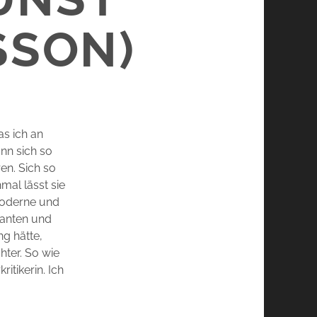
SSON)
as ich an
nn sich so
en. Sich so
mal lässt sie
 Moderne und
Kanten und
ng hätte,
hter. So wie
itikerin. Ich