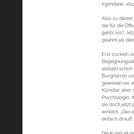
irgendwie, als
Also zu dieser
die für die Öf
geht’s los? Jet
geahnt als die
Erst zuckeln s
Begegnungsabe
alsbald schon 
Burgherren und
gewesen sei, e
Künstler aber
Psychologin, di
sie doch jetzt
wirklich.
„Das e
einfach drauf!
Die Kunst ist 