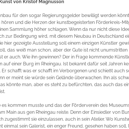
Kunst von Kristof Magnusson
bau für den sogar Regierungsgelder bewilligt werden könnt
h hören und die Herzen der kunstbegeisterten Förderkreis-Mitg
einen Sammlung höher schlagen. Wenn da nur nicht diese Idee
auch zur Bedingung wird, mit diesem Neubau in Deutschland 
die hier gezeigte Ausstellung soll einem einzigen Künstler ge
oll, das weiß man schon, aber der Gute ist nicht unumstritten 
st er auch. Wie ihn gewinnen? Der in Frage kommende Künstle
auf einer Burg im Rheingau. Ist bekannt dafür seit Jahren k
Er schafft was er schafft im Verborgenen und schießt auch 
n er meint sie würde sein Gelände überwachen. Ihn als schw
as könnte man, aber es steht zu befürchten, das auch das ei
st.
ie es kommen musste und das der Förderverein des Museu
am Main aus gen Rheingau reiste. Denn der Einsiedler von Bu
ich zugestimmt sie einzulassen, auch in sein Atelier. Wo Kunst
ht einmal sein Galerist, ein enger Freund, gesehen haben soll. 