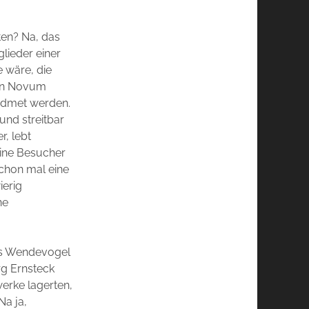
en? Na, das
lieder einer
 wäre, die
ein Novum
widmet werden.
und streitbar
r, lebt
eine Besucher
schon mal eine
ierig
ne
ms Wendevogel
rg Ernsteck
werke lagerten,
Na ja,