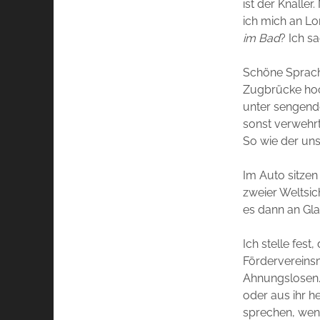
ist der Knalle
ich mich an Lo
im Bad
? Ich s
Schöne Sprach
Zugbrücke hoc
unter sengend
sonst verwehrt 
So wie der uns
Im Auto sitze
zweier Weltsic
es dann an Gla
Ich stelle fest
Fördervereinsm
Ahnungslosen. 
oder aus ihr h
sprechen, weni