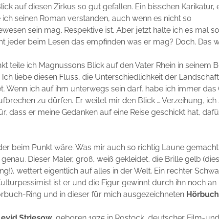
ck auf diesen Zirkus so gut gefallen. Ein bisschen Karikatur, 
e ich seinen Roman verstanden, auch wenn es nicht so
ewesen sein mag. Respektive ist. Aber jetzt halte ich es mal so
cht jeder beim Lesen das empfinden was er mag? Doch. Das wi
t teile ich Magnussons Blick auf den Vater Rhein in seinem B
 Ich liebe diesen Fluss, die Unterschiedlichkeit der Landschaft
. Wenn ich auf ihm unterwegs sein darf, habe ich immer das 
fbrechen zu dürfen. Er weitet mir den Blick … Verzeihung, ich
r, dass er meine Gedanken auf eine Reise geschickt hat, daf
.
der beim Punkt wäre. Was mir auch so richtig Laune gemacht
genau. Dieser Maler, groß, weiß gekleidet, die Brille gelb (di
g!), wettert eigentlich auf alles in der Welt. Ein rechter Schwa
ulturpessimist ist er und die Figur gewinnt durch ihn noch an K
örbuch-Ring und in dieser für mich ausgezeichneten
Hörbuch
evid Striesow
, geboren 1975 in Rostock, deutscher Film-un