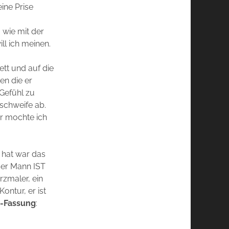
eine Prise
 wie mit der
ll ich meinen.
ett und auf die
en die er
Gefühl zu
 schweife ab.
ür mochte ich
 hat war das
eser Mann IST
rzmaler, ein
ontur, er ist
-Fassung
:
d