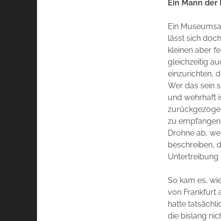
Ein Mann der 
Ein Museumsan
lässt sich doc
kleinen aber f
gleichzeitig 
einzurichten, 
Wer das sein s
und wehrhaft i
zurückgezogen 
zu empfangen. 
Drohne ab, wen
beschreiben, d
Untertreibung i
So kam es, w
von Frankfurt 
hatte tatsächl
die bislang nic