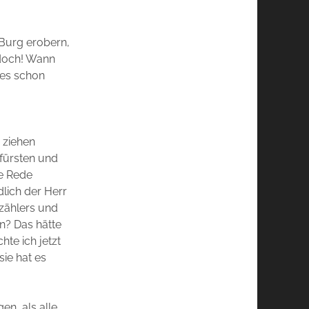
 Burg erobern,
e doch! Wann
h es schon
 ziehen
rfürsten und
ie Rede
dlich der Herr
zählers und
en? Das hätte
te ich jetzt
sie hat es
en, als alle