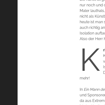
nur noch und d
Maler lauthals
nicht als Küns
heute ist man 
auch richtig a
Isolation auf
Also der Herr h
K
r
K
v
I
D
mehr!
In
Ein Mann de
und Sponsoren,
da aus Extrem