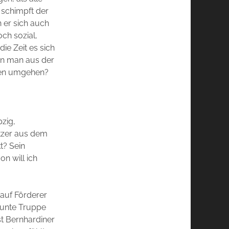
 schimpft der
 er sich auch
ch sozial,
ie Zeit es sich
nn man aus der
sen umgehen?
pzig,
etzer aus dem
t? Sein
n will ich
, auf Förderer
 bunte Truppe
t Bernhardiner