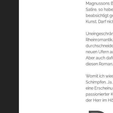
Magnussons Bli
Satire, so hab
beabsichtigt g
Kunst. Darf ni
Uneingeschränk
Rheinromantik.
durchschneidet
neuen Ufern au
Aber auch dafü
diesen Roman
Womit ich wie
Schimpfen. Ja, 
eine Erscheinun
passionierter K
der Herr im H