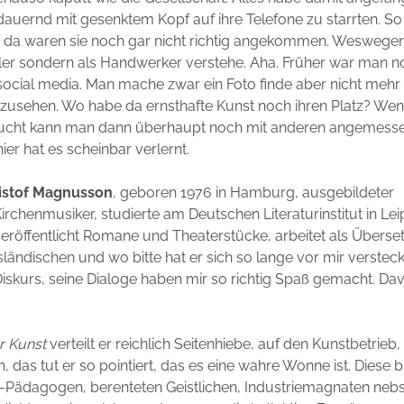
auernd mit gesenktem Kopf auf ihre Telefone zu starrten. So
, da waren sie noch gar nicht richtig angekommen. Weswegen
tler sondern als Handwerker verstehe. Aha. Früher war man no
social media. Man mache zwar ein Foto finde aber nicht mehr d
nzusehen. Wo habe da ernsthafte Kunst noch ihren Platz? We
taucht kann man dann überhaupt noch mit anderen angemes
ier hat es scheinbar verlernt.
istof Magnusson
, geboren 1976 in Hamburg, ausgebildeter
irchenmusiker, studierte am Deutschen Literaturinstitut in Lei
eröffentlicht Romane und Theaterstücke, arbeitet als Übers
sländischen und wo bitte hat er sich so lange vor mir versteck
iskurs, seine Dialoge haben mir so richtig Spaß gemacht. Davo
r Kunst
verteilt er reichlich Seitenhiebe, auf den Kunstbetrieb
 das tut er so pointiert, das es eine wahre Wonne ist. Diese
-Pädagogen, berenteten Geistlichen, Industriemagnaten nebs