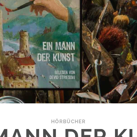
HÖRBÜCHER
 MANN DER K