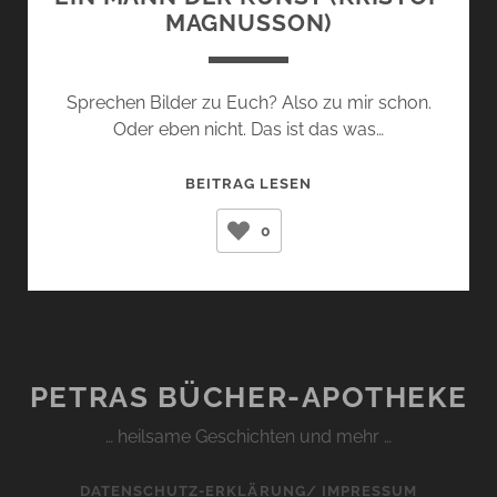
MAGNUSSON)
Sprechen Bilder zu Euch? Also zu mir schon.
Oder eben nicht. Das ist das was…
EIN
BEITRAG LESEN
MANN
0
DER
KUNST
(KRISTOF
MAGNUSSON)
PETRAS BÜCHER-APOTHEKE
… heilsame Geschichten und mehr …
DATENSCHUTZ-ERKLÄRUNG/ IMPRESSUM