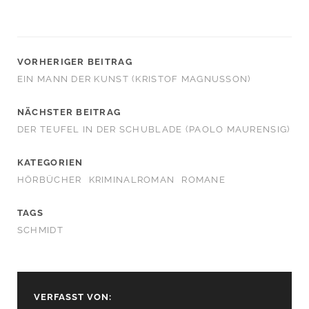
VORHERIGER BEITRAG
EIN MANN DER KUNST (KRISTOF MAGNUSSON)
NÄCHSTER BEITRAG
DER TEUFEL IN DER SCHUBLADE (PAOLO MAURENSIG)
KATEGORIEN
HÖRBÜCHER
KRIMINALROMAN
ROMANE
TAGS
SCHMIDT
VERFASST VON: