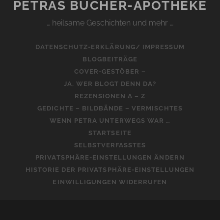
PETRAS BÜCHER-APOTHEKE
… heilsame Geschichten und mehr …
DATENSCHUTZ-ERKLÄRUNG/ IMPRESSUM
BLOGBEITRÄGE
COVER-GESTÖBER –
JA, WER BLOGT DENN DA?
REZENSIONEN A – Z
GEDICHTE – BILDBÄNDE – VERMISCHTES
WENN PETRA UNTERWEGS WAR …
STARTSEITE
SELBSTVERFASSTES
PRIVATSPHÄRE-EINSTELLUNGEN ÄNDERN
HISTORIE DER PRIVATSPHÄRE-EINSTELLUNGEN
EINWILLIGUNGEN WIDERRUFEN