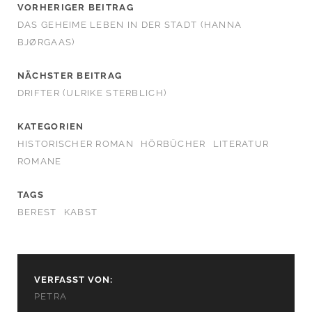
VORHERIGER BEITRAG
DAS GEHEIME LEBEN IN DER STADT (HANNA
BJØRGAAS)
NÄCHSTER BEITRAG
DRIFTER (ULRIKE STERBLICH)
KATEGORIEN
HISTORISCHER ROMAN
HÖRBÜCHER
LITERATUR
ROMANE
TAGS
BEREST
KABST
VERFASST VON:
PETRA