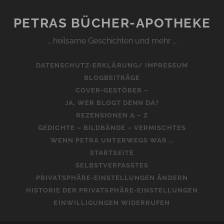
PETRAS BÜCHER-APOTHEKE
… heilsame Geschichten und mehr …
DATENSCHUTZ-ERKLÄRUNG/ IMPRESSUM
BLOGBEITRÄGE
COVER-GESTÖBER –
JA, WER BLOGT DENN DA?
REZENSIONEN A – Z
GEDICHTE – BILDBÄNDE – VERMISCHTES
WENN PETRA UNTERWEGS WAR …
STARTSEITE
SELBSTVERFASSTES
PRIVATSPHÄRE-EINSTELLUNGEN ÄNDERN
HISTORIE DER PRIVATSPHÄRE-EINSTELLUNGEN
EINWILLIGUNGEN WIDERRUFEN