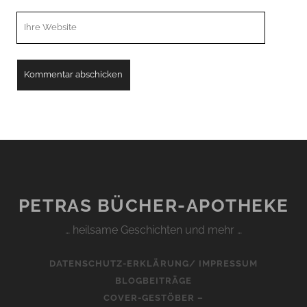
Webseiten
URL
PETRAS BÜCHER-APOTHEKE
… heilsame Geschichten und mehr …
DATENSCHUTZ-ERKLÄRUNG/ IMPRESSUM
BLOGBEITRÄGE
COVER-GESTÖBER –