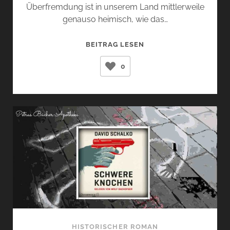
Überfremdung ist in unserem Land mittlerweile
genauso heimisch, wie das…
GOTT
BEITRAG LESEN
IST
0
NICHT
SCHÜCHTERN
(OLGA
GRJASNOWA)
HISTORISCHER ROMAN