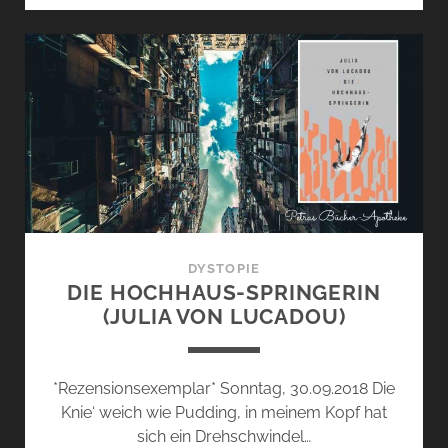
VON
4)
*GIBRALTAR
–
BARCELONA
–
NACH
HAUSE*
DYSTOPIE
DIE HOCHHAUS-SPRINGERIN
(JULIA VON LUCADOU)
*Rezensionsexemplar* Sonntag, 30.09.2018 Die
Knie‘ weich wie Pudding, in meinem Kopf hat
sich ein Drehschwindel…