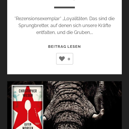
*Rezensionsexemplar* „Loyalitäten. Das sind die
Sprungbretter, auf denen sich unsere Kräfte
entfalten, und die Gruben,…
LOYALITÄTEN
BEITRAG LESEN
(DELPHINE
0
DE
VIGAN)