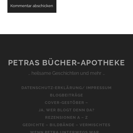
PETRAS BÜCHER-APOTHEKE
… heilsame Geschichten und mehr …
DATENSCHUTZ-ERKLÄRUNG/ IMPRESSUM
BLOGBEITRÄGE
COVER-GESTÖBER –
JA, WER BLOGT DENN DA?
REZENSIONEN A – Z
GEDICHTE – BILDBÄNDE – VERMISCHTES
WENN PETRA UNTERWEGS WAR …