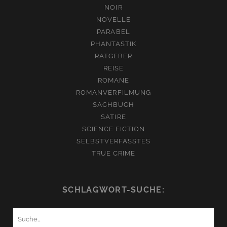
NOIR
NOVELLE
PARABEL
PHANTASTIK
RATGEBER
REISE
ROMANE
ROMANVERFILMUNG
SACHBUCH
SATIRE
SCIENCE FICTION
SELBSTVERFASSTES
TRUE CRIME
SCHLAGWORT-SUCHE:
Suchen
nach: