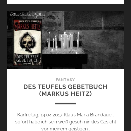
FANTASY
DES TEUFELS GEBETBUCH
(MARKUS HEITZ)
Karfreitag, 14.04.2017 Klaus Maria Brandauer,
sofort habe ich sein weiß geschminktes Gesicht
vor meinem geistigen…