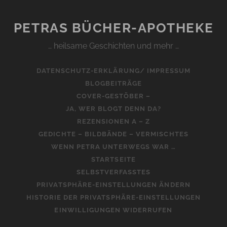
DER
BEITRÄGE
PETRAS BÜCHER-APOTHEKE
… heilsame Geschichten und mehr …
DATENSCHUTZ-ERKLÄRUNG/ IMPRESSUM
BLOGBEITRÄGE
COVER-GESTÖBER –
JA, WER BLOGT DENN DA?
REZENSIONEN A – Z
GEDICHTE – BILDBÄNDE – VERMISCHTES
WENN PETRA UNTERWEGS WAR …
STARTSEITE
SELBSTVERFASSTES
PRIVATSPHÄRE-EINSTELLUNGEN ÄNDERN
HISTORIE DER PRIVATSPHÄRE-EINSTELLUNGEN
EINWILLIGUNGEN WIDERRUFEN