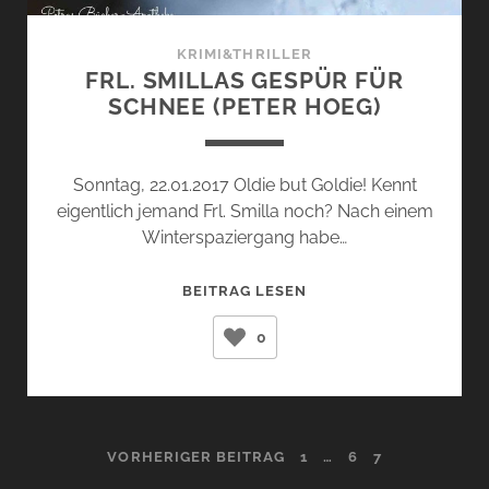
KRIMI&THRILLER
FRL. SMILLAS GESPÜR FÜR
SCHNEE (PETER HOEG)
Sonntag, 22.01.2017 Oldie but Goldie! Kennt
eigentlich jemand Frl. Smilla noch? Nach einem
Winterspaziergang habe…
FRL.
BEITRAG LESEN
SMILLAS
0
GESPÜR
FÜR
SCHNEE
(PETER
HOEG)
SEITENNUMMERIERUNG
VORHERIGER BEITRAG
1
…
6
7