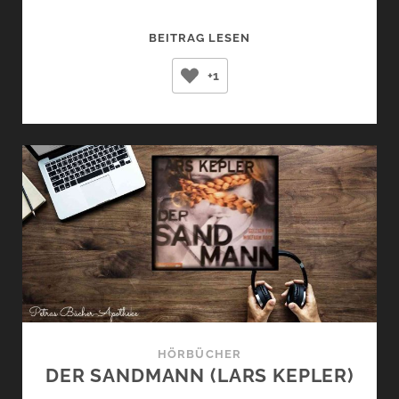
DIE
BEITRAG LESEN
FLÜSSE
+1
VON
LONDON
(BEN
AARONOVITCH)
HÖRBÜCHER
DER SANDMANN (LARS KEPLER)