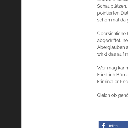
Schauplätzen, 
pointierten Di
schon mal da g
Übersinnliche 
abgedriftet, n
Aberglauben a
wirkt das auf 
Wer mag kann d
Friedrich Börn
krimineller En
Gleich ob gehö
teilen