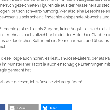
herrlich gezeichneten Figuren die aus der Masse heraus stec
alogen, britisch schwarz-humorig. Wer also eine Lesephase err
ewesen zu sein scheint, findet hier entspannte Abwechslung
Elemente gibt es hier als Zugabe, keine Angst – es wird nicht 
ein – mehr als nachvollziehbar bindet der Autor hier Glauben 
us der laotischen Kultur mit ein. Sehr charmant und überau
mich.
iese Folge auch hören, es liest Jan-Josef-Liefers, der als Pa
e im Münsteraner Tatort ja auch einschlägige Erfahrungen mit 
ergie gemacht hat.
rt oder gelesen, ich wünsche viel Vergnügen!
E-Mail
teilen