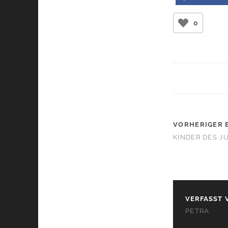
0
VORHERIGER 
KINDER DES J
VERFASST 
PETRA