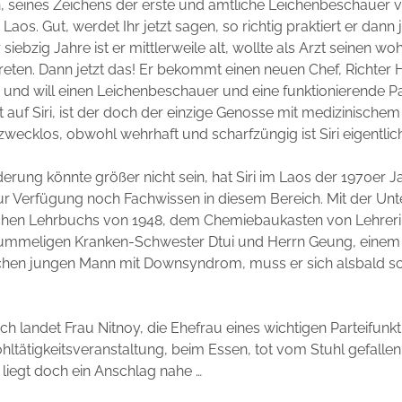
un, seines Zeichens der erste und amtliche Leichenbeschauer
aos. Gut, werdet Ihr jetzt sagen, so richtig praktiert er dann j
 siebzig Jahre ist er mittlerweile alt, wollte als Arzt seinen w
eten. Dann jetzt das! Er bekommt einen neuen Chef, Richter H
g und will einen Leichenbeschauer und eine funktionierende P
lt auf Siri, ist der doch der einzige Genosse mit medizinische
zwecklos, obwohl wehrhaft und scharfzüngig ist Siri eigentlich
erung könnte größer nicht sein, hat Siri im Laos der 1970er 
ur Verfügung noch Fachwissen in diesem Bereich. Mit der Un
ichen Lehrbuchs von 1948, dem Chemiebaukasten von Lehrer
 pummeligen Kranken-Schwester Dtui und Herrn Geung, einem
ischen jungen Mann mit Downsyndrom, muss er sich alsbald 
ch landet Frau Nitnoy, die Ehefrau eines wichtigen Parteifunkt
ohltätigkeitsveranstaltung, beim Essen, tot vom Stuhl gefallen.
, liegt doch ein Anschlag nahe …