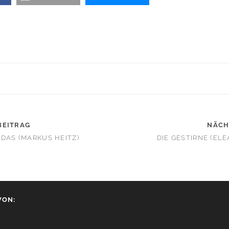
BEITRAG
NÄCH
UDAS (MARKUS HEITZ)
DIE GESTIRNE (EL
VON: