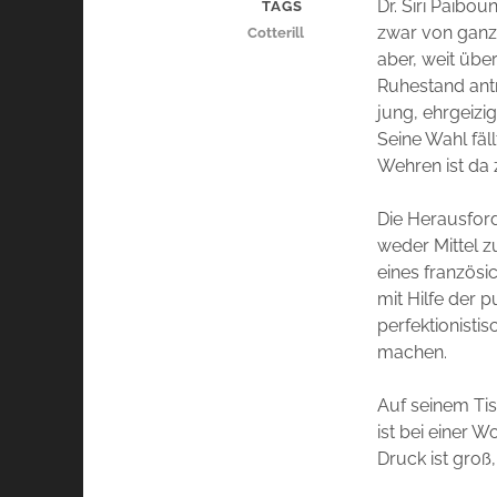
Dr. Siri Paibo
TAGS
zwar von ganz L
Cotterill
aber, weit über
Ruhestand antr
jung, ehrgeizi
Seine Wahl fäl
Wehren ist da 
Die Herausford
weder Mittel z
eines französ
mit Hilfe der
perfektionist
machen.
Auf seinem Tis
ist bei einer W
Druck ist groß