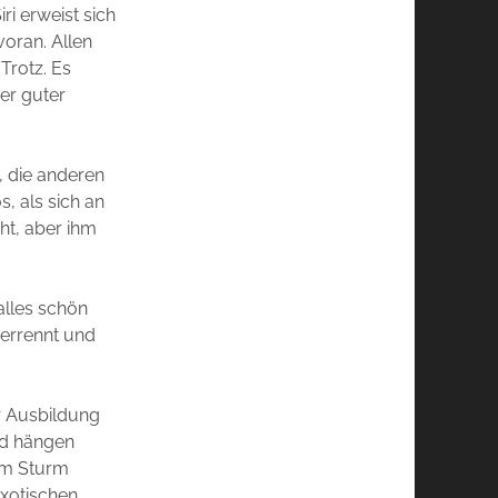
ri erweist sich
oran. Allen
Trotz. Es
er guter
, die anderen
s, als sich an
cht, aber ihm
alles schön
 verrennt und
r Ausbildung
and hängen
 im Sturm
exotischen