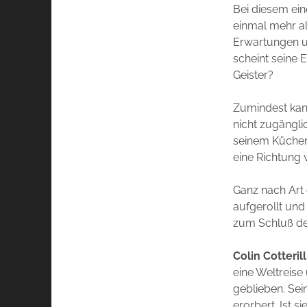
Bei diesem eine
einmal mehr a
Erwartungen u
scheint seine 
Geister?
Zumindest kan
nicht zugänglic
seinem Küchenti
eine Richtung w
Ganz nach Art 
aufgerollt und 
zum Schluß de
Colin Cotterill
eine Weltreise
geblieben. Sei
erorbert. Ist s