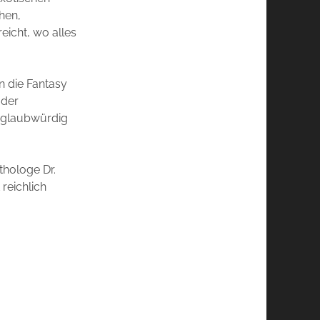
hen,
eicht, wo alles
.
in die Fantasy
oder
s glaubwürdig
thologe Dr.
reichlich