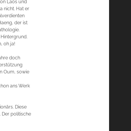
 von Laos und
a nicht. Hat er
ohlverdienten
aeng, der ist
athologie.
m Hintergrund.
, oh ja!
Jahre doch
terstützung
in Oum, sowie
schon ans Werk
ionärs. Diese
 Der politische