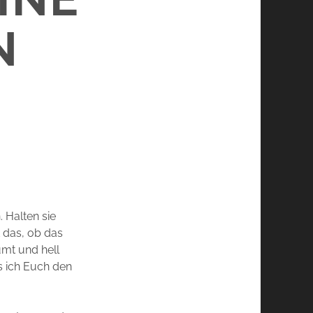
N
 Halten sie
t das, ob das
umt und hell
ss ich Euch den