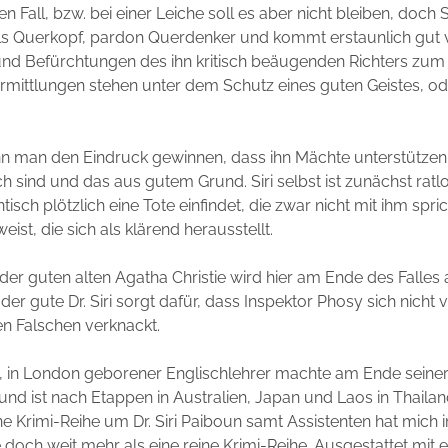
n Fall, bzw. bei einer Leiche soll es aber nicht bleiben, doch Si
ls Querkopf, pardon Querdenker und kommt erstaunlich gut v
nd Befürchtungen des ihn kritisch beäugenden Richters zum 
Ermittlungen stehen unter dem Schutz eines guten Geistes, od
n man den Eindruck gewinnen, dass ihn Mächte unterstützen
h sind und das aus gutem Grund. Siri selbst ist zunächst ratlo
sch plötzlich eine Tote einfindet, die zwar nicht mit ihm spri
eist, die sich als klärend herausstellt.
der guten alten Agatha Christie wird hier am Ende des Falles 
der gute Dr. Siri sorgt dafür, dass Inspektor Phosy sich nicht
n Falschen verknackt.
, in London geborener Englischlehrer machte am Ende seine
 und ist nach Etappen in Australien, Japan und Laos in Thail
ne Krimi-Reihe um Dr. Siri Paiboun samt Assistenten hat mich
ie doch weit mehr als eine reine Krimi-Reihe. Ausgestattet mit 