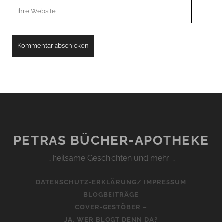
Webseiten
URL
PETRAS BÜCHER-APOTHEKE
… heilsame Geschichten und mehr …
DATENSCHUTZ-ERKLÄRUNG/ IMPRESSUM
BLOGBEITRÄGE
COVER-GESTÖBER –
JA, WER BLOGT DENN DA?