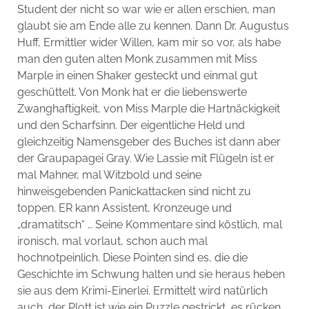
Student der nicht so war wie er allen erschien, man
glaubt sie am Ende alle zu kennen. Dann Dr. Augustus
Huff, Ermittler wider Willen, kam mir so vor, als habe
man den guten alten Monk zusammen mit Miss
Marple in einen Shaker gesteckt und einmal gut
geschüttelt. Von Monk hat er die liebenswerte
Zwanghaftigkeit, von Miss Marple die Hartnäckigkeit
und den Scharfsinn. Der eigentliche Held und
gleichzeitig Namensgeber des Buches ist dann aber
der Graupapagei Gray. Wie Lassie mit Flügeln ist er
mal Mahner, mal Witzbold und seine
hinweisgebenden Panickattacken sind nicht zu
toppen. ER kann Assistent, Kronzeuge und
„dramatitsch“ … Seine Kommentare sind köstlich, mal
ironisch, mal vorlaut, schon auch mal
hochnotpeinlich. Diese Pointen sind es, die die
Geschichte im Schwung halten und sie heraus heben
sie aus dem Krimi-Einerlei. Ermittelt wird natürlich
auch, der Plott ist wie ein Puzzle gestrickt, es rücken