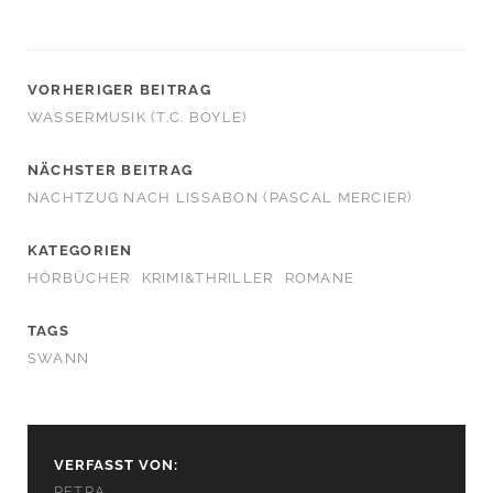
VORHERIGER BEITRAG
WASSERMUSIK (T.C. BOYLE)
NÄCHSTER BEITRAG
NACHTZUG NACH LISSABON (PASCAL MERCIER)
KATEGORIEN
HÖRBÜCHER
KRIMI&THRILLER
ROMANE
TAGS
SWANN
VERFASST VON:
PETRA