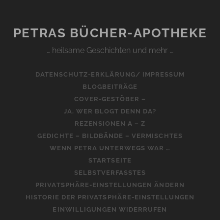
PETRAS BÜCHER-APOTHEKE
… heilsame Geschichten und mehr …
DATENSCHUTZ-ERKLÄRUNG/ IMPRESSUM
BLOGBEITRÄGE
COVER-GESTÖBER –
JA, WER BLOGT DENN DA?
REZENSIONEN A – Z
GEDICHTE – BILDBÄNDE – VERMISCHTES
WENN PETRA UNTERWEGS WAR …
STARTSEITE
SELBSTVERFASSTES
PRIVATSPHÄRE-EINSTELLUNGEN ÄNDERN
HISTORIE DER PRIVATSPHÄRE-EINSTELLUNGEN
EINWILLIGUNGEN WIDERRUFEN