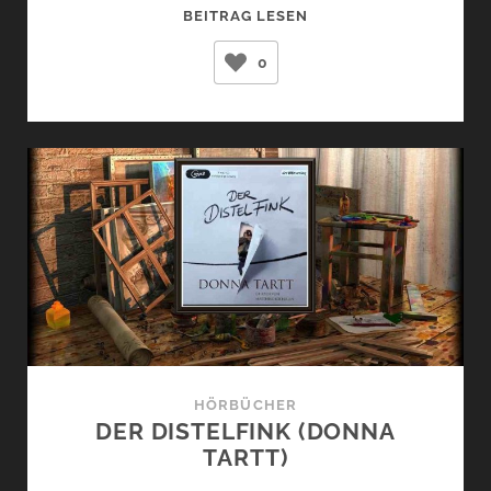
EIN
BEITRAG LESEN
JUNGE
0
NAMENS
WEIHNACHT
(MATT
HAIG)
HÖRBÜCHER
DER DISTELFINK (DONNA
TARTT)