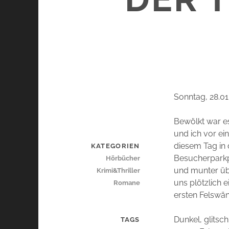
Sonntag, 28.01
Bewölkt war es
und ich vor ei
diesem Tag in
KATEGORIEN
Besucherparkp
Hörbücher
und munter üb
Krimi&Thriller
uns plötzlich 
Romane
ersten Felswän
Dunkel, glitsc
TAGS