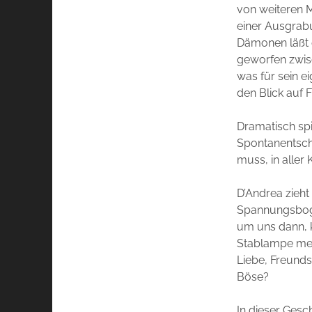
von weiteren M
einer Ausgrab
Dämonen läßt e
geworfen zwis
was für sein e
den Blick auf 
Dramatisch spit
Spontanentsch
muss, in aller
D’Andrea zieht
Spannungsboge
um uns dann, k
Stablampe mens
Liebe, Freund
Böse?
In dieser Gesc