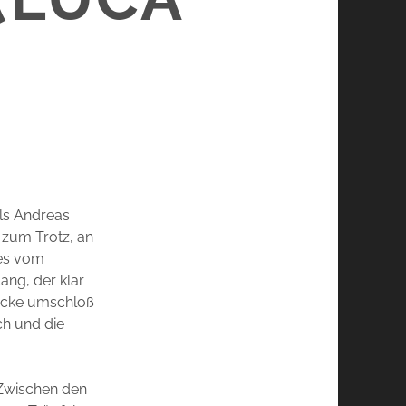
als Andreas
 zum Trotz, an
ges vom
ang, der klar
recke umschloß
ch und die
 Zwischen den