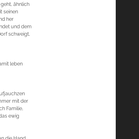
geht, ähnlich
t seinen
nd her
findet und dem
Dorf schweigt,
amit leben
n
aufjauchzen
immer mit der
h Familie,
das ewig
 an die Hand