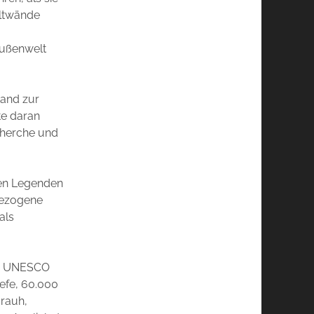
eltwände
Außenwelt
tand zur
te daran
cherche und
hren Legenden
gezogene
als
en. UNESCO
efe, 60.000
 rauh,