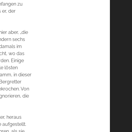
infangen zu
 er, der
ier aber, „die
ondern sechs
 damals im
ucht, wo das
den. Einige
le lösten
lamm, in dieser
 Bergretter
gekrochen. Von
gnorieren, die
ter, heraus
aufgestellt.
ren, als sie