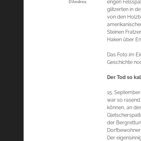
engen Felsspa
D'Andrea
glitzerten in d
von den Holzbo
amerikanische
Steinen Fratze
Haken über Eng
Das Foto im Ei
Geschichte no
Der Tod so kal
15. September 
war so rasend 
können, an des
Gletscherspalt
der Bergrettung
Dorfbewohner 
Der eigensinni