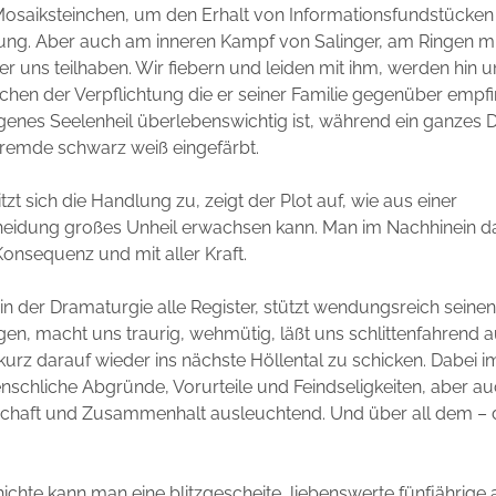
osaiksteinchen, um den Erhalt von Informationsfundstücken 
ung. Aber auch am inneren Kampf von Salinger, am Ringen mi
r uns teilhaben. Wir fiebern und leiden mit ihm, werden hin u
chen der Verpflichtung die er seiner Familie gegenüber emp
igenes Seelenheil überlebenswichtig ist, während ein ganzes 
Fremde schwarz weiß eingefärbt.
zt sich die Handlung zu, zeigt der Plot auf, wie aus einer
eidung großes Unheil erwachsen kann. Man im Nachhinein d
 Konsequenz und mit aller Kraft.
 in der Dramaturgie alle Register, stützt wendungsreich seine
n, macht uns traurig, wehmütig, läßt uns schlittenfahrend 
urz darauf wieder ins nächste Höllental zu schicken. Dabei 
chliche Abgründe, Vorurteile und Feindseligkeiten, aber auc
schaft und Zusammenhalt ausleuchtend. Und über all dem – 
hichte kann man eine blitzgescheite, liebenswerte fünfjährige