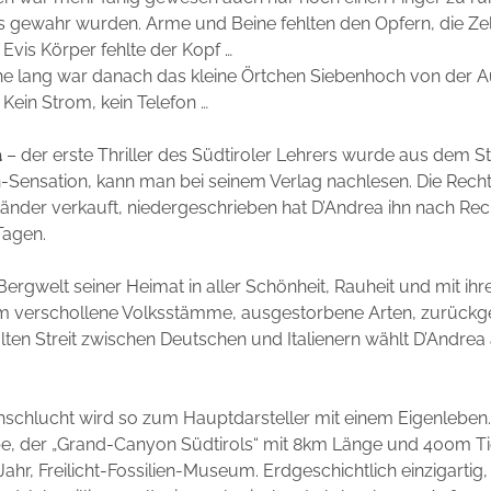
ks gewahr wurden. Arme und Beine fehlten den Opfern, die Z
 Evis Körper fehlte der Kopf …
he lang war danach das kleine Örtchen Siebenhoch von der 
 Kein Strom, kein Telefon …
a
– der erste Thriller des Südtiroler Lehrers wurde aus dem S
Sensation, kann man bei seinem Verlag nachlesen. Die Rech
änder verkauft, niedergeschrieben hat D’Andrea ihn nach Re
Tagen.
 Bergwelt seiner Heimat in aller Schönheit, Rauheit und mit i
 verschollene Volksstämme, ausgestorbene Arten, zurück
 alten Streit zwischen Deutschen und Italienern wählt D’Andrea 
chschlucht wird so zum Hauptdarsteller mit einem Eigenleb
be, der „Grand-Canyon Südtirols“ mit 8km Länge und 400m Ti
ahr, Freilicht-Fossilien-Museum. Erdgeschichtlich einzigartig,