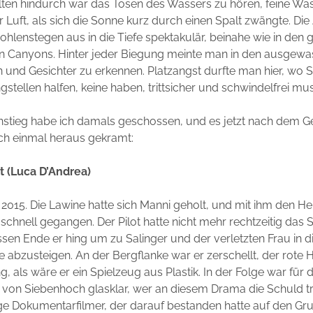
lten hindurch war das Tosen des Wassers zu hören, feine Wa
er Luft, als sich die Sonne kurz durch einen Spalt zwängte. Di
hlenstegen aus in die Tiefe spektakulär, beinahe wie in den 
n Canyons. Hinter jeder Biegung meinte man in den ausgew
n und Gesichter zu erkennen. Platzangst durfte man hier, wo S
stellen halfen, keine haben, trittsicher und schwindelfrei mu
nstieg habe ich damals geschossen, und es jetzt nach dem G
ch einmal heraus gekramt:
t (Luca D’Andrea)
2015. Die Lawine hatte sich Manni geholt, und mit ihm den Hel
schnell gegangen. Der Pilot hatte nicht mehr rechtzeitig das 
sen Ende er hing um zu Salinger und der verletzten Frau in d
e abzusteigen. An der Bergflanke war er zerschellt, der rot
, als wäre er ein Spielzeug aus Plastik. In der Folge war für d
von Siebenhoch glasklar, wer an diesem Drama die Schuld tru
ge Dokumentarfilmer, der darauf bestanden hatte auf den Gr