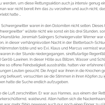
zu werden, um diese Rettungsaktion auch ja intensiv genug e
man war nicht bereit ihm das zu verzeihen und auch nicht, das
rlebt hatte …
– Schwergewitter waren in den Dolomiten nicht selten. Dieses h
chwergewitter“ wütete nicht wie sonst ein bis drei Stunden, s
 Orkanstärke. Jeremiah Salingers Schwiegervater Werner war
n, in dieser verhängnisvollen Nacht in der Bletterbach-Schl
chlimmsten tobte und wo Evi, Klaus und Marcus vermisst wur
 waren in der Stunde niedergegangen, sindflutartige Regenfäl
eröll-Lawinen. In dieser Hölle aus Blitzen, Wasser und Sch
ine so offene Feindseligkeit ausstrahlte, hatten vier erfahrene
jungen Leuten gesucht. Die Angst war ihnen in die Knochen 
ung befeuert, versuchten sie die Stimmen in ihren Köpfen zu i
ben hatte die Suche endlich aufzugeben.
te die Luft zerschnitten. Er war aus Hannes, aus einem der Ret
kerschütternd, waidwund. Allen hatten sich die Nackenhaare 
en war mehr fähig gewesen auch nur noch einen Finger zu rüh