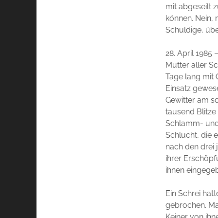
mit abgeseilt 
können. Nein, 
Schuldige, übe
28. April 1985 
Mutter aller S
Tage lang mit
Einsatz gewese
Gewitter am s
tausend Blitze
Schlamm- und G
Schlucht, die e
nach den drei 
ihrer Erschöpf
ihnen eingege
Ein Schrei hat
gebrochen. Mar
Keiner von ihn