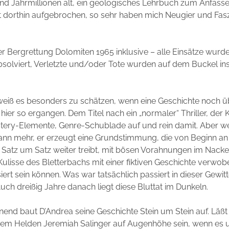
nd Jahrmillionen alt, ein geologisches Lehrbuch zum Anfasse
t dorthin aufgebrochen, so sehr haben mich Neugier und Fasz
r Bergrettung Dolomiten 1965 inklusive – alle Einsätze wur
solviert, Verletzte und/oder Tote wurden auf dem Buckel ins
, weiß es besonders zu schätzen, wenn eine Geschichte noch 
s hier so ergangen. Dem Titel nach ein „normaler“ Thriller, der
tery-Elemente, Genre-Schublade auf und rein damit. Aber wei
ann mehr, er erzeugt eine Grundstimmung, die von Beginn an 
n Satz um Satz weiter treibt, mit bösen Vorahnungen im Nacke
 Kulisse des Bletterbachs mit einer fiktiven Geschichte verwobe
ert sein können. Was war tatsächlich passiert in dieser Gewi
uch dreißig Jahre danach liegt diese Bluttat im Dunkeln.
end baut D’Andrea seine Geschichte Stein um Stein auf. Läßt
nem Helden Jeremiah Salinger auf Augenhöhe sein, wenn es 