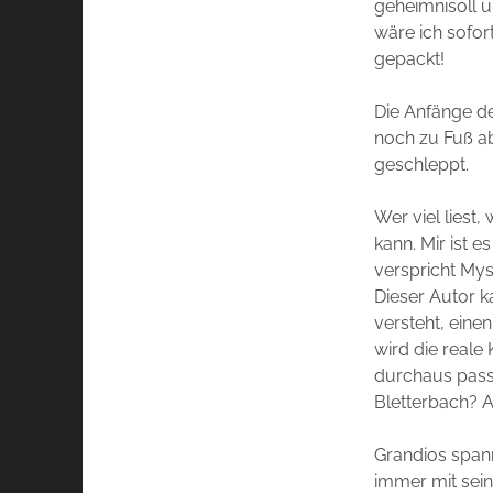
geheimnisoll u
wäre ich sofor
gepackt!
Die Anfänge de
noch zu Fuß ab
geschleppt.
Wer viel liest
kann. Mir ist e
verspricht Mys
Dieser Autor k
versteht, eine
wird die reale
durchaus passi
Bletterbach? A
Grandios spann
immer mit sei