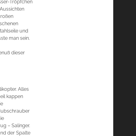
sser-Tröpfchen
e Aussichten
großen
aschenen
tahlseile und
sste man sein.
enuß dieser
ikopter. Alles
Seil kappen
ie
e Hubschrauber
ie
g – Salinger.
und der Spalte