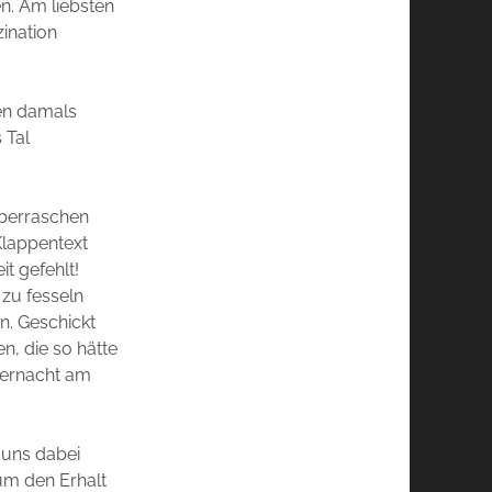
n. Am liebsten
ination
den damals
 Tal
überraschen
 Klappentext
t gefehlt!
zu fesseln
n. Geschickt
n, die so hätte
tternacht am
 uns dabei
um den Erhalt