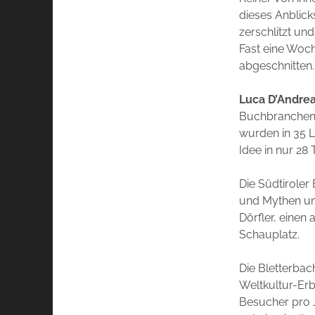
dieses Anblic
zerschlitzt und
Fast eine Woc
abgeschnitten.
Luca D’Andre
Buchbranchen-
wurden in 35 L
Idee in nur 28 
Die Südtiroler
und Mythen um
Dörfler, einen
Schauplatz.
Die Bletterba
Weltkultur-Er
Besucher pro J