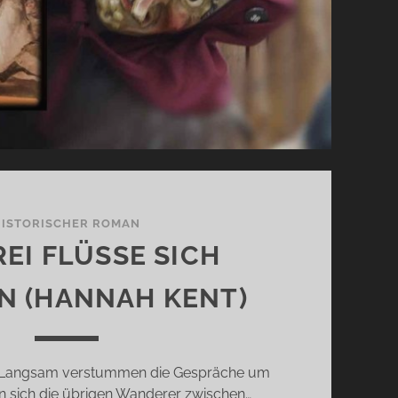
HISTORISCHER ROMAN
EI FLÜSSE SICH
N (HANNAH KENT)
7 Langsam verstummen die Gespräche um
en sich die übrigen Wanderer zwischen…