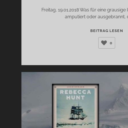
Freitag, 19.01.2018 Was für eine grausige 
amputiert oder ausgebrannt, 
DI
BEITRAG LESEN
G
0
S
(
FO