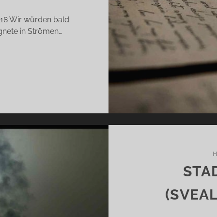
018 Wir würden bald
egnete in Strömen…
AS
ÄCKCHEN
RANZ
OHLER)
STA
(SVEA