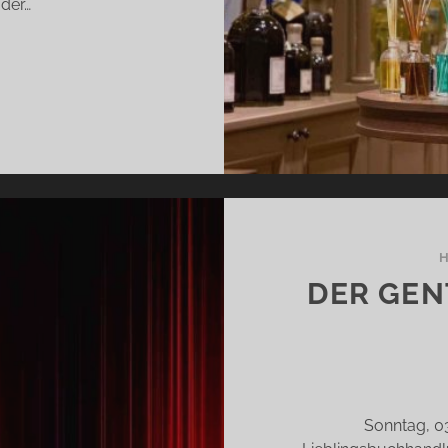
 der…
AS
ARFÜM
ATRICK
SKIND)
DER GEN
Sonntag, 03