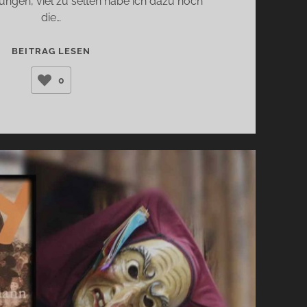
ngen, viel zu selten habe ich dazu noch
die…
DER
BEITRAG LESEN
GENTLEMAN
0
(FORREST
LEO)