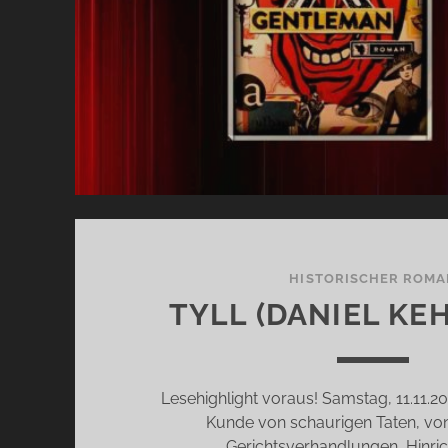
HISTORISCHER ROMA
TYLL (DANIEL KE
Lesehighlight voraus! Samstag, 11.11.20
Kunde von schaurigen Taten, von
Gerichtsverhandlungen, Hinri