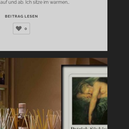
auf und ab. Ich sitze im warmen…
EVERLAND
BEITRAG LESEN
(REBECCA
0
HUNT)