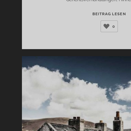
T
BEITRAG LESEN
(D
0
K