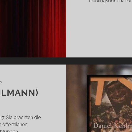
Lieblingsbuchhandlu
N
HLMANN)
17 Sie brachten die
 öffentlichen
chtungen,…