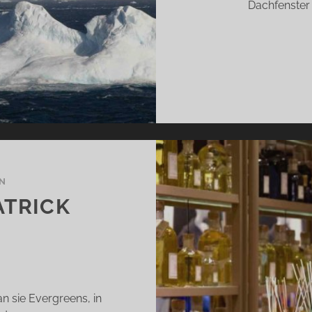
Dachfenster 
N
ATRICK
)
an sie Evergreens, in