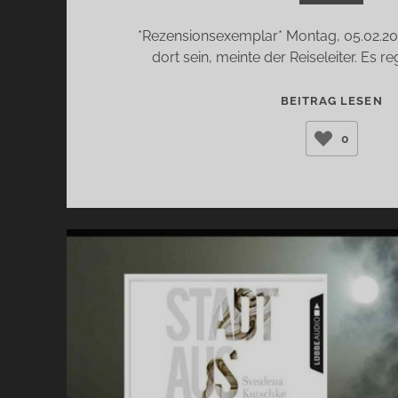
*Rezensionsexemplar* Montag, 05.02.2
dort sein, meinte der Reiseleiter. Es r
D
BEITRAG LESEN
P
0
(F
H