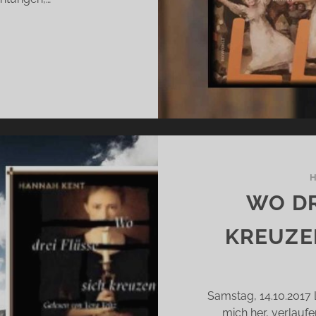
YLL
ANIEL
EHLMANN)
WO DR
KREUZE
Samstag, 14.10.201
mich her, verlauf