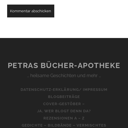
PETRAS BÜCHER-APOTHEKE
… heilsame Geschichten und mehr …
DATENSCHUTZ-ERKLÄRUNG/ IMPRESSUM
BLOGBEITRÄGE
COVER-GESTÖBER –
JA, WER BLOGT DENN DA?
REZENSIONEN A – Z
GEDICHTE – BILDBÄNDE – VERMISCHTES