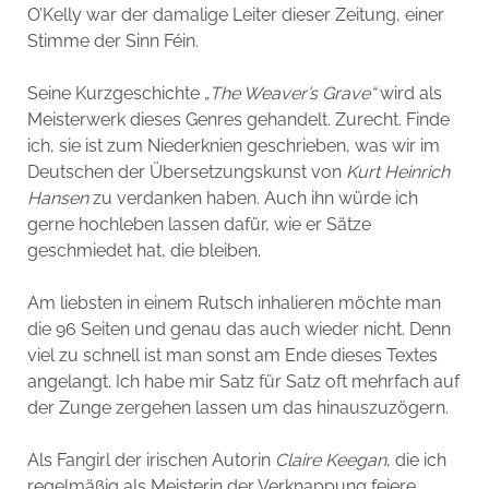
O’Kelly war der damalige Leiter dieser Zeitung, einer
Stimme der Sinn Féin.
Seine Kurzgeschichte „
The Weaver’s Grave“
wird als
Meisterwerk dieses Genres gehandelt. Zurecht. Finde
ich, sie ist zum Niederknien geschrieben, was wir im
Deutschen der Übersetzungskunst von
Kurt Heinrich
Hansen
zu verdanken haben. Auch ihn würde ich
gerne hochleben lassen dafür, wie er Sätze
geschmiedet hat, die bleiben.
Am liebsten in einem Rutsch inhalieren möchte man
die 96 Seiten und genau das auch wieder nicht. Denn
viel zu schnell ist man sonst am Ende dieses Textes
angelangt. Ich habe mir Satz für Satz oft mehrfach auf
der Zunge zergehen lassen um das hinauszuzögern.
Als Fangirl der irischen Autorin
Claire Keegan
, die ich
regelmäßig als Meisterin der Verknappung feiere,