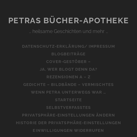
PETRAS BÜCHER-APOTHEKE
… heilsame Geschichten und mehr …
DATENSCHUTZ-ERKLÄRUNG/ IMPRESSUM
BLOGBEITRÄGE
COVER-GESTÖBER –
JA, WER BLOGT DENN DA?
REZENSIONEN A – Z
GEDICHTE – BILDBÄNDE – VERMISCHTES
WENN PETRA UNTERWEGS WAR …
STARTSEITE
SELBSTVERFASSTES
PRIVATSPHÄRE-EINSTELLUNGEN ÄNDERN
HISTORIE DER PRIVATSPHÄRE-EINSTELLUNGEN
EINWILLIGUNGEN WIDERRUFEN